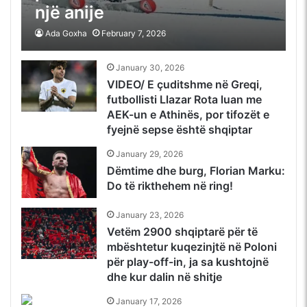
një anije
Ada Goxha
February 7, 2026
January 30, 2026
VIDEO/ E çuditshme në Greqi,
futbollisti Llazar Rota luan me
AEK-un e Athinës, por tifozët e
fyejnë sepse është shqiptar
January 29, 2026
Dëmtime dhe burg, Florian Marku:
Do të rikthehem në ring!
January 23, 2026
Vetëm 2900 shqiptarë për të
mbështetur kuqezinjtë në Poloni
për play-off-in, ja sa kushtojnë
dhe kur dalin në shitje
January 17, 2026