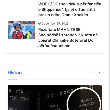
VIDEO/ “Kisha vdekur për fanelën
e Shqipërisë”, fjalët e Taulantit
prekin edhe Granit Xhakën
December 25, 2025
Rezultate MAHNITËSE,
Shqipërisë i shtohen 2 kuota në
Lojërat Olimpike Botërore! Do
përfaqësohet me…
Histori
Faqja
Faqja
e
tjetër
mëparshme