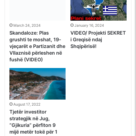
March 24, 2024
January 16, 2024
Skandaloze: Plas
VIDEO/ Projekti SEKRET
grushti te moshat, 19-
i Greqisë ndaj
vjeçarët e Partizanit dhe
Shqipërisë!
Vllaznisë përleshen në
fushë (VIDEO)
August 17, 2022
Tjetër investitor
strategjik në Jug,
“Gjikuria” përfiton 9
mijë metër tokë për 1