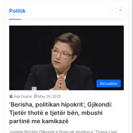
Politik
Faqja
Faqja
e
tjetër
mëparshme
Aktualitet
Ada Goxha
May 26, 2025
‘Berisha, politikan hipokrit’, Gjikondi:
Tjetër thotë e tjetër bën, mbushi
partinë me kamikazë
Juristja Brizida Gjikondi e ftuar në studion e ‘Tirana Live’