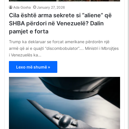
Ada Goxha
January 27, 2026
Cila është arma sekrete si “aliene” që
SHBA përdori në Venezuelë? Dalin
pamjet e forta
Trump ka deklaruar se forcat amerikane përdorën një
armë që ai e quajti “discombobulator”…. Ministri i Mbrojtjes
i Venezuelës ka…
Lexo më shumë »