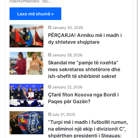
ndërkombëtare: 180…
Lexo më shumë »
January 30, 2026
PËRÇARJA! Armiku më i madh i
dy shteteve shqiptare
January 28, 2026
Skandal me “pamje të nxehta”
mes sekretares shtetërore dhe
ish-shefit të shërbimit sekret
January 22, 2026
Çfarë fiton Kosova nga Bordi i
Paqes për Gazën?
July 31, 2025
“Turpi më i madh i futbollit rumun,
na eliminoi një ekip i divizionit C”,
shpërthen presidenti i Steauas: