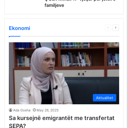
familjeve
Ekonomi
Faqja
Faqja
e
tjetër
mëparshme
Aktualitet
Ada Goxha
May 26, 2025
Sa kursejnë emigrantët me transfertat
SEPA?