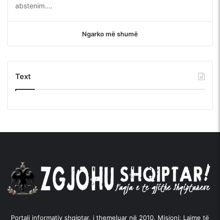
abstenim.…
Ngarko më shumë
Text
Portali informativ shqiptar, i themeluar në 2010. Misioni: Lajme të