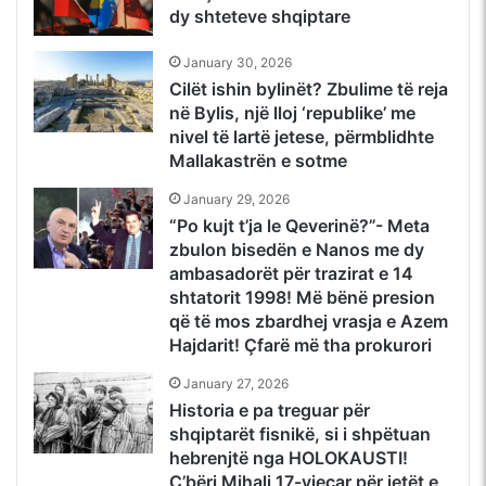
dy shteteve shqiptare
January 30, 2026
Cilët ishin bylinët? Zbulime të reja
në Bylis, një lloj ‘republike’ me
nivel të lartë jetese, përmblidhte
Mallakastrën e sotme
January 29, 2026
“Po kujt t’ja le Qeverinë?”- Meta
zbulon bisedën e Nanos me dy
ambasadorët për trazirat e 14
shtatorit 1998! Më bënë presion
që të mos zbardhej vrasja e Azem
Hajdarit! Çfarë më tha prokurori
January 27, 2026
Historia e pa treguar për
shqiptarët fisnikë, si i shpëtuan
hebrenjtë nga HOLOKAUSTI!
Ç’bëri Mihali 17-vjeçar për jetët e