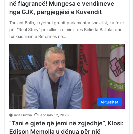
në flagrancë! Mungesa e vendimeve
nga GJK, përgjegjësi e Kuvendit
Taulant Balla, kryetar i grupit parlamentar socialist, ka folur
për “Real Story” pezullimin e ministres Belinda Balluku dhe
funksionimin e Reformës në…
Aktualitet
Ada Goxha
February 12, 2026
“Tani e gjete që jemi në zgjedhje”, Klosi:
Edison Memolla u dënua për një