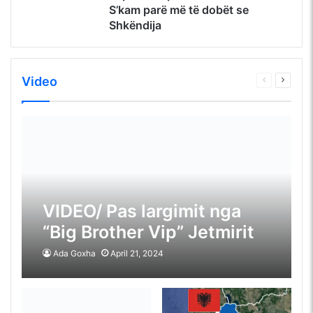
S’kam parë më të dobët se
Shkëndija
Video
Faqja
Faqja
e
tjetër
mëparshme
VIDEO/ Pas largimit nga
“Big Brother Vip” Jetmirit
s’i del e keqja, sulmon
Ada Goxha
April 21, 2024
sërish produksionin