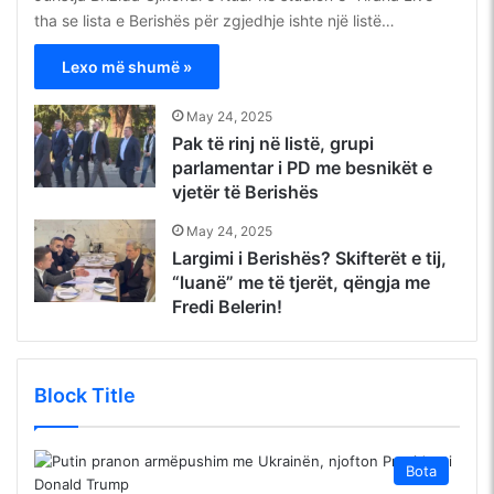
tha se lista e Berishës për zgjedhje ishte një listë…
Lexo më shumë »
May 24, 2025
Pak të rinj në listë, grupi
parlamentar i PD me besnikët e
vjetër të Berishës
May 24, 2025
Largimi i Berishës? Skifterët e tij,
“luanë” me të tjerët, qëngja me
Fredi Belerin!
Block Title
Bota