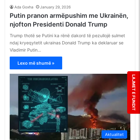
Ada Goxha
January 29, 2026
Putin pranon armëpushim me Ukrainën,
njofton Presidenti Donald Trump
Trump thotë se Putini ka rënë dakord të pezullojë sulmet
ndaj kryeqytetit ukrainas Donald Trump ka deklaruar se
Vladimir Putin…
Lexo më shumë »
LAJMET E FUNDIT
Aktualitet