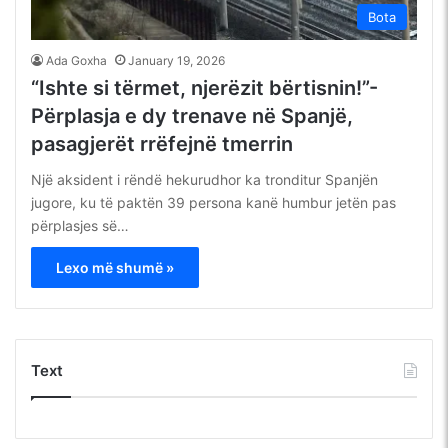
Bota
Ada Goxha
January 19, 2026
“Ishte si tërmet, njerëzit bërtisnin!”-
Përplasja e dy trenave në Spanjë,
pasagjerët rrëfejnë tmerrin
Një aksident i rëndë hekurudhor ka tronditur Spanjën
jugore, ku të paktën 39 persona kanë humbur jetën pas
përplasjes së…
Lexo më shumë »
Text