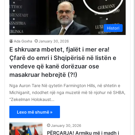
Histori
Ada Goxha
January 30, 2026
E shkruara mbetet, fjalët i mer era!
Çfarë do emri i Shqipërisë në listën e
vendeve që kanë dorëzuar ose
masakruar hebrejtë (?!)
Nga Auron Tare Në qytetin Farmington Hills, në shtetin e
Michiganit, ndodhet një nga muzetë më të njohur në SHBA,
“Zekelman Holokaust…
Lexo më shumë »
January 30, 2026
PËRÇARJA! Armiku më i madh i