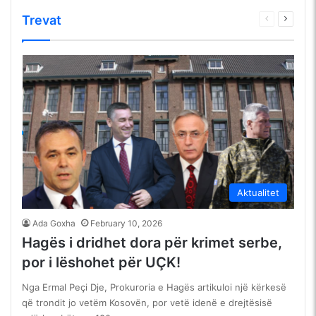
Trevat
Faqja
Faqja
e
tjetër
mëparshme
Aktualitet
Ada Goxha
February 10, 2026
Hagës i dridhet dora për krimet serbe,
por i lëshohet për UÇK!
Nga Ermal Peçi Dje, Prokuroria e Hagës artikuloi një kërkesë
që trondit jo vetëm Kosovën, por vetë idenë e drejtësisë