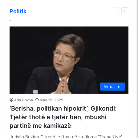
Politik
Faqja
Faqja
e
tjetër
mëparshme
Aktualitet
Ada Goxha
May 26, 2025
‘Berisha, politikan hipokrit’, Gjikondi:
Tjetër thotë e tjetër bën, mbushi
partinë me kamikazë
Juristja Brizida Gjikondi e ftuar në studion e ‘Tirana Live’