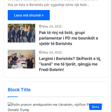
tha se lista e Berishës për zgjedhje ishte një listë…
Lexo më shumë »
May 24, 2025
Pak të rinj në listë, grupi
parlamentar i PD me besnikët e
vjetër të Berishës
May 24, 2025
Largimi i Berishës? Skifterët e tij,
“luanë” me të tjerët, qëngja me
Fredi Belerin!
Block Title
Bota