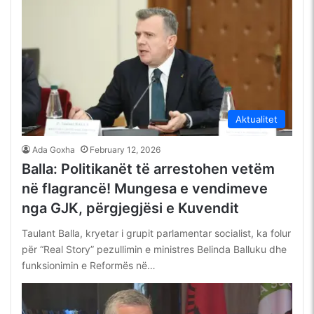
Aktualitet
Ada Goxha
February 12, 2026
Balla: Politikanët të arrestohen vetëm
në flagrancë! Mungesa e vendimeve
nga GJK, përgjegjësi e Kuvendit
Taulant Balla, kryetar i grupit parlamentar socialist, ka folur
për “Real Story” pezullimin e ministres Belinda Balluku dhe
funksionimin e Reformës në…