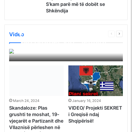
S’kam parë më të dobët se
Shkëndija
VIDEO/ Pas largimit nga
Video
Faqja
Faqja
“Big Brother Vip” Jetmirit
e
tjetër
mëparshme
s’i del e keqja, sulmon
Ada Goxha
April 21, 2024
sërish produksionin
March 24, 2024
January 16, 2024
Skandaloze: Plas
VIDEO/ Projekti SEKRET
grushti te moshat, 19-
i Greqisë ndaj
vjeçarët e Partizanit dhe
Shqipërisë!
Vllaznisë përleshen në
fushë (VIDEO)