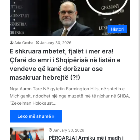
Histori
Ada Goxha
January 30, 2026
E shkruara mbetet, fjalët i mer era!
Çfarë do emri i Shqipërisë në listën e
vendeve që kanë dorëzuar ose
masakruar hebrejtë (?!)
Nga Auron Tare Në qytetin Farmington Hills, në shtetin e
Michiganit, ndodhet një nga muzetë më të njohur në SHBA,
“Zekelman Holokaust…
Lexo më shumë »
January 30, 2026
PËRÇARJA! Armiku më i madh i