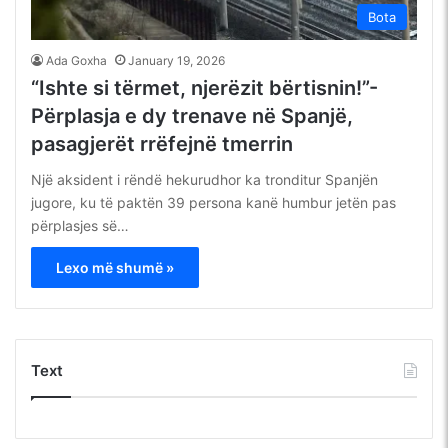
Bota
Ada Goxha
January 19, 2026
“Ishte si tërmet, njerëzit bërtisnin!”-
Përplasja e dy trenave në Spanjë,
pasagjerët rrëfejnë tmerrin
Një aksident i rëndë hekurudhor ka tronditur Spanjën
jugore, ku të paktën 39 persona kanë humbur jetën pas
përplasjes së…
Lexo më shumë »
Text