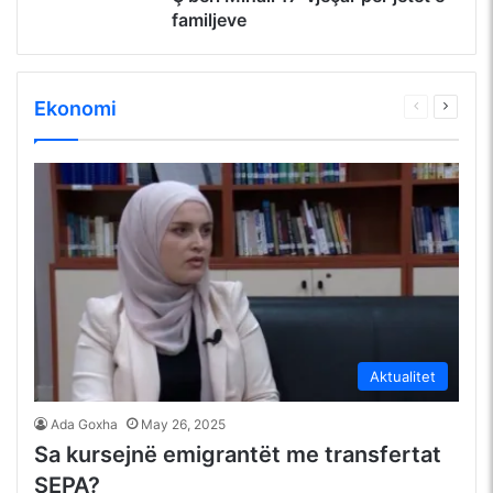
familjeve
Ekonomi
Faqja
Faqja
e
tjetër
mëparshme
Aktualitet
Ada Goxha
May 26, 2025
Sa kursejnë emigrantët me transfertat
SEPA?