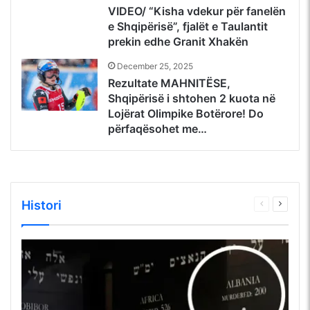
VIDEO/ “Kisha vdekur për fanelën
e Shqipërisë”, fjalët e Taulantit
prekin edhe Granit Xhakën
December 25, 2025
Rezultate MAHNITËSE,
Shqipërisë i shtohen 2 kuota në
Lojërat Olimpike Botërore! Do
përfaqësohet me…
Histori
Faqja
Faqja
e
tjetër
mëparshme