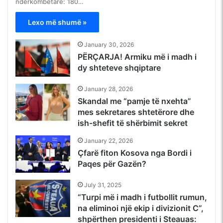
ndërkombëtare: 180…
Lexo më shumë »
January 30, 2026
PËRÇARJA! Armiku më i madh i
dy shteteve shqiptare
January 28, 2026
Skandal me “pamje të nxehta”
mes sekretares shtetërore dhe
ish-shefit të shërbimit sekret
January 22, 2026
Çfarë fiton Kosova nga Bordi i
Paqes për Gazën?
July 31, 2025
“Turpi më i madh i futbollit rumun,
na eliminoi një ekip i divizionit C”,
shpërthen presidenti i Steauas: