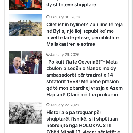
dy shteteve shqiptare
January 30, 2026
Cilët ishin bylinët? Zbulime të reja
në Bylis, një lloj ‘republike’ me
nivel të lartë jetese, përmblidhte
Mallakastrën e sotme
January 29, 2026
“Po kujt t’ja le Qeverinë?”- Meta
zbulon bisedën e Nanos me dy
ambasadorët për trazirat e 14
shtatorit 1998! Më bënë presion
që të mos zbardhej vrasja e Azem
Hajdarit! Çfarë më tha prokurori
January 27, 2026
Historia e pa treguar për
shqiptarët fisnikë, si i shpëtuan
hebrenjtë nga HOLOKAUSTI!
Ç’bëri Mihali 17-vjeçar për jetët e