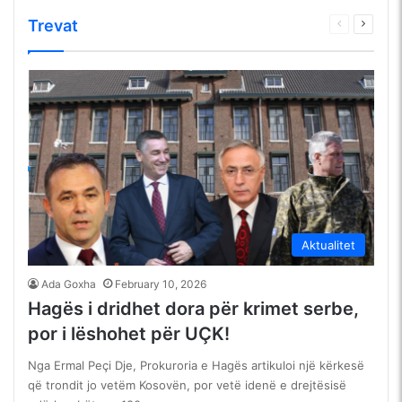
Trevat
Faqja
Faqja
e
tjetër
mëparshme
Aktualitet
Ada Goxha
February 10, 2026
Hagës i dridhet dora për krimet serbe,
por i lëshohet për UÇK!
Nga Ermal Peçi Dje, Prokuroria e Hagës artikuloi një kërkesë
që trondit jo vetëm Kosovën, por vetë idenë e drejtësisë