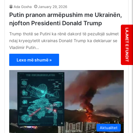
Ada Goxha
January 29, 2026
Putin pranon armëpushim me Ukrainën,
njofton Presidenti Donald Trump
LAJMET E FUNDIT
Trump thotë se Putini ka rënë dakord të pezullojë sulmet
ndaj kryeqytetit ukrainas Donald Trump ka deklaruar se
Vladimir Putin…
Lexo më shumë »
Aktualitet