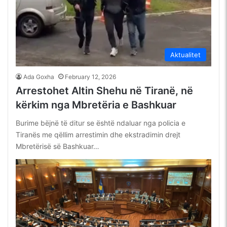
Aktualitet
Ada Goxha
February 12, 2026
Arrestohet Altin Shehu në Tiranë, në
kërkim nga Mbretëria e Bashkuar
Burime bëjnë të ditur se është ndaluar nga policia e
Tiranës me qëllim arrestimin dhe ekstradimin drejt
Mbretërisë së Bashkuar…