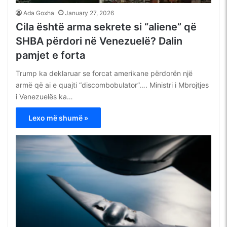
Ada Goxha
January 27, 2026
Cila është arma sekrete si “aliene” që
SHBA përdori në Venezuelë? Dalin
pamjet e forta
Trump ka deklaruar se forcat amerikane përdorën një
armë që ai e quajti “discombobulator”…. Ministri i Mbrojtjes
i Venezuelës ka…
Lexo më shumë »