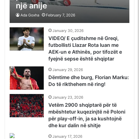
një anije
Ada Goxha
February 7, 2026
January 30, 2026
VIDEO/ E çuditshme në Greqi,
futbollisti Llazar Rota luan me
AEK-un e Athinës, por tifozët e
fyejnë sepse është shqiptar
January 29, 2026
Dëmtime dhe burg, Florian Marku:
Do të rikthehem në ring!
January 23, 2026
Vetëm 2900 shqiptarë për të
mbështetur kuqezinjtë në Poloni
për play-off-in, ja sa kushtojnë
dhe kur dalin në shitje
January 17, 2026