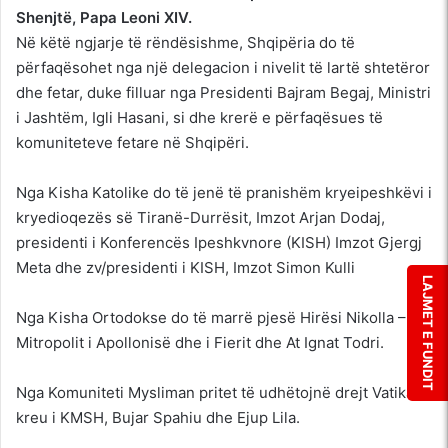
Shenjtë, Papa Leoni XIV.
Në këtë ngjarje të rëndësishme, Shqipëria do të
përfaqësohet nga një delegacion i nivelit të lartë shtetëror
dhe fetar, duke filluar nga Presidenti Bajram Begaj, Ministri
i Jashtëm, Igli Hasani, si dhe krerë e përfaqësues të
komuniteteve fetare në Shqipëri.
Nga Kisha Katolike do të jenë të pranishëm kryeipeshkëvi i
kryedioqezës së Tiranë-Durrësit, Imzot Arjan Dodaj,
presidenti i Konferencës Ipeshkvnore (KISH) Imzot Gjergj
Meta dhe zv/presidenti i KISH, Imzot Simon Kulli
LAJMET E FUNDIT
Nga Kisha Ortodokse do të marrë pjesë Hirësi Nikolla –
Mitropolit i Apollonisë dhe i Fierit dhe At Ignat Todri.
Nga Komuniteti Mysliman pritet të udhëtojnë drejt Vatikanit
kreu i KMSH, Bujar Spahiu dhe Ejup Lila.