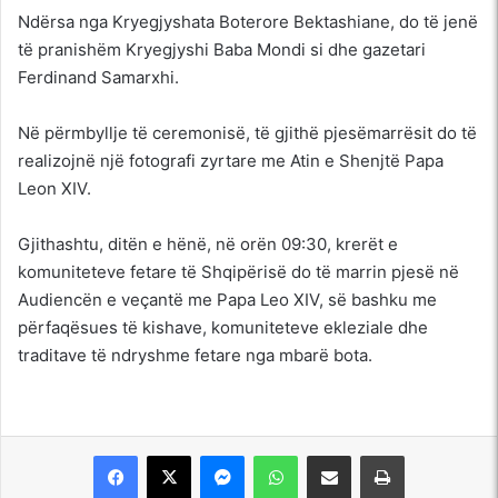
Ndërsa nga Kryegjyshata Boterore Bektashiane, do të jenë
të pranishëm Kryegjyshi Baba Mondi si dhe gazetari
Ferdinand Samarxhi.
Në përmbyllje të ceremonisë, të gjithë pjesëmarrësit do të
realizojnë një fotografi zyrtare me Atin e Shenjtë Papa
Leon XIV.
Gjithashtu, ditën e hënë, në orën 09:30, krerët e
komuniteteve fetare të Shqipërisë do të marrin pjesë në
Audiencën e veçantë me Papa Leo XIV, së bashku me
përfaqësues të kishave, komuniteteve ekleziale dhe
traditave të ndryshme fetare nga mbarë bota.
Messenger
WhatsApp
Shpërndajeni me anë të postës elektronike
Printoje