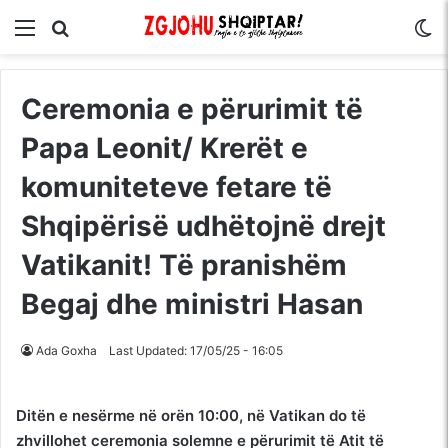
Menu
Kërko për
S
Ceremonia e përurimit të
Papa Leonit/ Krerët e
komuniteteve fetare të
Shqipërisë udhëtojnë drejt
Vatikanit! Të pranishëm
Begaj dhe ministri Hasan
Ada Goxha
Last Updated: 17/05/25 - 16:05
Ditën e nesërme në orën 10:00, në Vatikan do të
zhvillohet ceremonia solemne e përurimit të Atit të