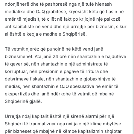
ndonjëherë dhe të pashpresë nga një tufë hienash
mediatike dhe OJQ grabitëse, kryesisht këta që flasin në
emër të mjedisit, të cilët në fakt po krijojnë një psikozë
antikapitaliste në vend dhe një urrejtje për biznesin, sikur
ai është e keqja e madhe e Shqipërisë.
Të vetmit njerëz që punojnë në këtë vend janë
biznesmenët. Ata janë 24 orë nën shantazhin e hajdutëve
të qeverisë, nën shantazhin e një administrate të
korruptuar, nën presionin e pagave të rritura dhe
detyrimeve fiskale, nën shantazhin e gjobaxhinjve të
medias, nën shantazhin e OJQ spekulative në emër të
ekspertizës dhe janë ndërkohë të vetmit që mbajnë
Shqipërinë gjallë.
Urrejtja ndaj kapitalit është një sirenë alarmi për një
Shqipëri të traumatizuar nga nxitja e një klime mbytëse
për bizneset që mbajnë në këmbë kapitalizmin shqiptar.