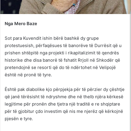
Nga Mero Baze
Sot para Kuvendit ishin bërë bashkë dy grupe
protestuesish, përfaqësues të banorëve të Durrësit që u
prishen shtëpitë nga projekti i rikapitalizimit të qendrës
historike dhe disa banorë të fshatit Rrjoll në Shkodër që
pretendojnë se resorti që do të ndërtohet në Velipojë
është në pronë të tyre.
Është pak diabolike kjo përpjekja për të përzier dy çështje
që janë tërësisht të ndryshme dhe në thelb njëra kërkesë
legjitime për pronën dhe tjetra një traditë e re shqiptare
për të gjobitur çdo investim që nis me njerëz që kërkojnë
pjesën e tyre.