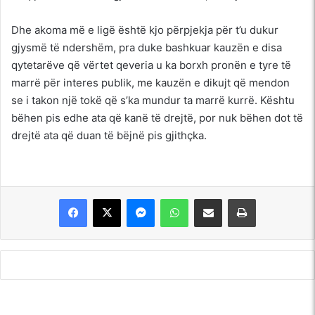
Dhe akoma më e ligë është kjo përpjekja për t’u dukur
gjysmë të ndershëm, pra duke bashkuar kauzën e disa
qytetarëve që vërtet qeveria u ka borxh pronën e tyre të
marrë për interes publik, me kauzën e dikujt që mendon
se i takon një tokë që s’ka mundur ta marrë kurrë. Kështu
bëhen pis edhe ata që kanë të drejtë, por nuk bëhen dot të
drejtë ata që duan të bëjnë pis gjithçka.
Messenger
WhatsApp
Shpërndajeni me anë të postës elektronike
Printoje