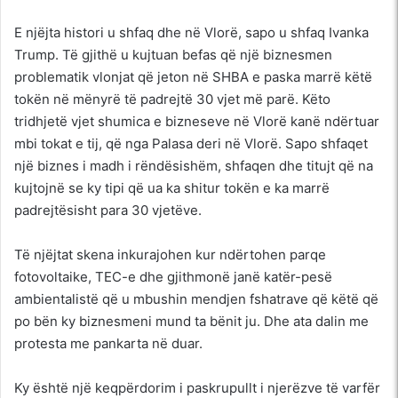
E njëjta histori u shfaq dhe në Vlorë, sapo u shfaq Ivanka
Trump. Të gjithë u kujtuan befas që një biznesmen
problematik vlonjat që jeton në SHBA e paska marrë këtë
tokën në mënyrë të padrejtë 30 vjet më parë. Këto
tridhjetë vjet shumica e bizneseve në Vlorë kanë ndërtuar
mbi tokat e tij, që nga Palasa deri në Vlorë. Sapo shfaqet
një biznes i madh i rëndësishëm, shfaqen dhe titujt që na
kujtojnë se ky tipi që ua ka shitur tokën e ka marrë
padrejtësisht para 30 vjetëve.
Të njëjtat skena inkurajohen kur ndërtohen parqe
fotovoltaike, TEC-e dhe gjithmonë janë katër-pesë
ambientalistë që u mbushin mendjen fshatrave që këtë që
po bën ky biznesmeni mund ta bënit ju. Dhe ata dalin me
protesta me pankarta në duar.
Ky është një keqpërdorim i paskrupullt i njerëzve të varfër