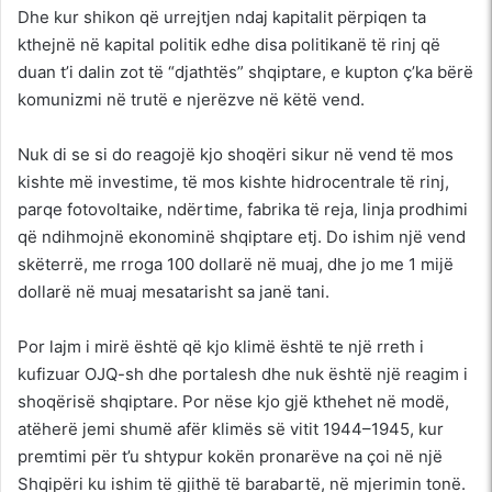
Dhe kur shikon që urrejtjen ndaj kapitalit përpiqen ta
kthejnë në kapital politik edhe disa politikanë të rinj që
duan t’i dalin zot të “djathtës” shqiptare, e kupton ç’ka bërë
komunizmi në trutë e njerëzve në këtë vend.
Nuk di se si do reagojë kjo shoqëri sikur në vend të mos
kishte më investime, të mos kishte hidrocentrale të rinj,
parqe fotovoltaike, ndërtime, fabrika të reja, linja prodhimi
që ndihmojnë ekonominë shqiptare etj. Do ishim një vend
skëterrë, me rroga 100 dollarë në muaj, dhe jo me 1 mijë
dollarë në muaj mesatarisht sa janë tani.
Por lajm i mirë është që kjo klimë është te një rreth i
kufizuar OJQ-sh dhe portalesh dhe nuk është një reagim i
shoqërisë shqiptare. Por nëse kjo gjë kthehet në modë,
atëherë jemi shumë afër klimës së vitit 1944–1945, kur
premtimi për t’u shtypur kokën pronarëve na çoi në një
Shqipëri ku ishim të gjithë të barabartë, në mjerimin tonë.