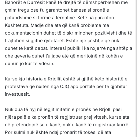
Banorët e Durrësit kanë të drejtë të dëmshpërblehen me
çmim tregu ose t’u garantohet banesa si pronë e
patundshme si formë alternative. Këtë ua garanton
Kushtetuta. Madje dhe ata që kanë probleme me
dokumentacionin duhet të diskriminohen pozitivisht dhe të
trajtohen si gjithë qytetarët. Është një çështje që nuk
duhet të ketë debat. Interesi publik i ka nxjerrë nga shtëpia
dhe qeveria duhet t’u japë atë që meritojnë në kohën e
duhur, jo kur të vdesin.
Kurse kjo historia e Rrjollit është si gjithë këto historitë e
protestave që nxiten nga OJQ apo portale për të gjobitur
investuesit.
Nuk dua të hyj në legjitimitetin e pronës në Rrjoll, pasi
njëra palë e ka pronën të regjistruar prej vitesh, kurse ata
që pretendojnë se e kanë, nuk e kanë të regjistruar kurrë.
Por sulmi nuk është ndaj pronarit të tokës, që ata