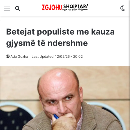
Menu
Kërko për
S
Betejat populiste me kauza
gjysmë të ndershme
Ada Goxha
Last Updated: 12/02/26 - 20:02