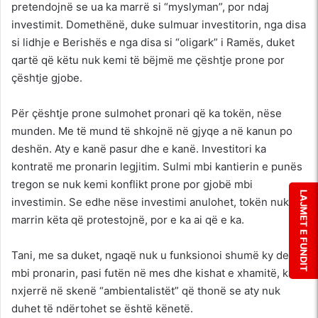
pretendojnë se ua ka marrë si “myslyman”, por ndaj
investimit. Domethënë, duke sulmuar investitorin, nga disa
si lidhje e Berishës e nga disa si “oligark” i Ramës, duket
qartë që këtu nuk kemi të bëjmë me çështje prone por
çështje gjobe.
Për çështje prone sulmohet pronari që ka tokën, nëse
munden. Me të mund të shkojnë në gjyqe a në kanun po
deshën. Aty e kanë pasur dhe e kanë. Investitori ka
kontratë me pronarin legjitim. Sulmi mbi kantierin e punës
tregon se nuk kemi konflikt prone por gjobë mbi
LAJMET E FUNDIT
investimin. Se edhe nëse investimi anulohet, tokën nuk e
marrin këta që protestojnë, por e ka ai që e ka.
Tani, me sa duket, ngaqë nuk u funksionoi shumë ky debat
mbi pronarin, pasi futën në mes dhe kishat e xhamitë, kanë
nxjerrë në skenë “ambientalistët” që thonë se aty nuk
duhet të ndërtohet se është kënetë.