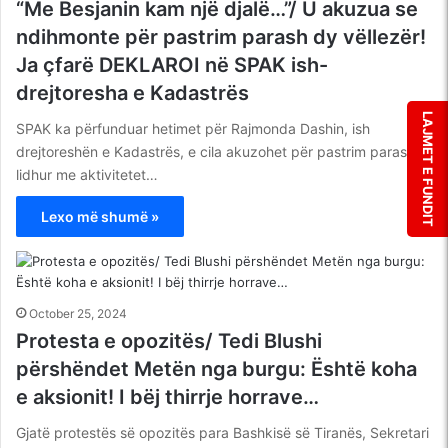
“Me Besjanin kam një djalë…”/ U akuzua se
ndihmonte për pastrim parash dy vëllezër!
Ja çfarë DEKLAROI në SPAK ish-
drejtoresha e Kadastrës
LAJMET E FUNDIT
SPAK ka përfunduar hetimet për Rajmonda Dashin, ish
drejtoreshën e Kadastrës, e cila akuzohet për pastrim parash
lidhur me aktivitetet…
Lexo më shumë »
October 25, 2024
Protesta e opozitës/ Tedi Blushi
përshëndet Metën nga burgu: Është koha
e aksionit! I bëj thirrje horrave…
Gjatë protestës së opozitës para Bashkisë së Tiranës, Sekretari