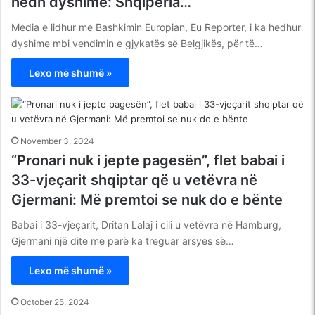
hedh dyshime: Shqipëria…
Media e lidhur me Bashkimin Europian, Eu Reporter, i ka hedhur
dyshime mbi vendimin e gjykatës së Belgjikës, për të…
Lexo më shumë »
November 3, 2024
“Pronari nuk i jepte pagesën”, flet babai i
33-vjeçarit shqiptar që u vetëvra në
Gjermani: Më premtoi se nuk do e bënte
Babai i 33-vjeçarit, Dritan Lalaj i cili u vetëvra në Hamburg,
Gjermani një ditë më parë ka treguar arsyes së…
Lexo më shumë »
October 25, 2024