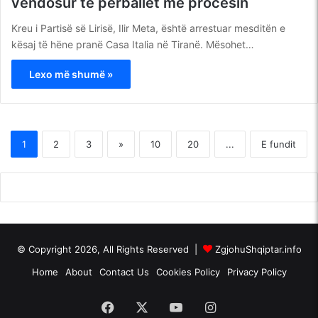
vendosur të përballet me procesin
Kreu i Partisë së Lirisë, Ilir Meta, është arrestuar mesditën e
kësaj të hëne pranë Casa Italia në Tiranë. Mësohet…
Lexo më shumë »
1
2
3
»
10
20
...
E fundit
© Copyright 2026, All Rights Reserved |
ZgjohuShqiptar.info
Home
About
Contact Us
Cookies Policy
Privacy Policy
Facebook
X
YouTube
Instagram