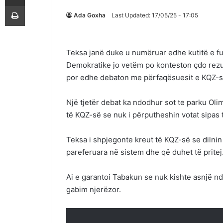
Printoje
Ada Goxha
Last Updated: 17/05/25 - 17:05
Teksa janë duke u numëruar edhe kutitë e fu
Demokratike jo vetëm po konteston çdo rezul
por edhe debaton me përfaqësuesit e KQZ-s
Një tjetër debat ka ndodhur sot te parku Oli
të KQZ-së se nuk i përputheshin votat sipas 
Teksa i shpjegonte kreut të KQZ-së se dilnin v
pareferuara në sistem dhe që duhet të pritej
Ai e garantoi Tabakun se nuk kishte asnjë nd
gabim njerëzor.