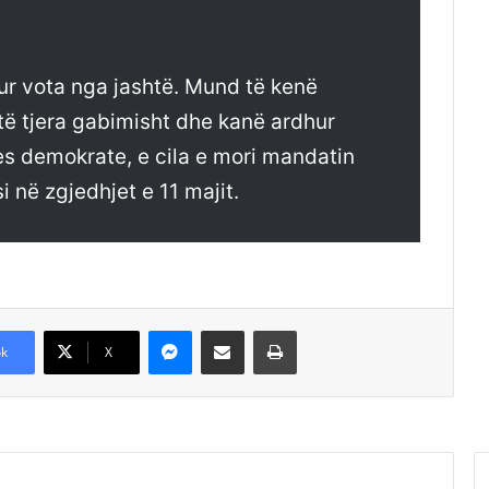
ur vota nga jashtë. Mund të kenë
të tjera gabimisht dhe kanë ardhur
tes demokrate, e cila e mori mandatin
 në zgjedhjet e 11 majit.
Messenger
Shpërndajeni me anë të postës elektronike
Printoje
k
X