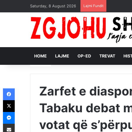
Saturday, 8 August 2026
Lajmi Fundit
HOME
LAJME
OP-ED
TREVAT
HIS
Zarfet e diaspo
Facebook
X
Tabaku debat m
Messenger
votat që s’përp
Shpërndajeni me anë të postës elektronike