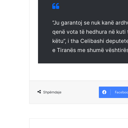
“Ju garantoj se nuk kanë ardh
qenë vota të hedhura në kuti 
këtu”, i tha Celibashi depute
e Tiranës me shumë vështirësi
Faceboo
Shpërndaje