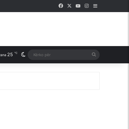
Facebook
X
YouTube
Instagram
Sidebar
℃
25
Switch skin
Kërko
rana
për