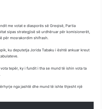
ndit me votat e diasporës së Greqisë, Partia
tat sipas strategjisë së urdhëruar për komisionerët,
ë për mosrakordim shifrash.
mpik, ku deputetja Jorida Tabaku i është ankuar kreut
tabulateve.
ota tepër, ky i fundit i tha se mund të ishin vota ta
.
ërhyrje nga jashtë dhe mund të ishte thjesht një