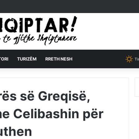
TORI
TURIZËM
RRETH NESH
Ti
rës së Greqisë,
e Celibashin për
uthen