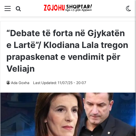
Menu
Kërko për
S
“Debate të forta në Gjykatën
e Lartë”/ Klodiana Lala tregon
prapaskenat e vendimit për
Veliajn
Ada Goxha
Last Updated: 11/07/25 - 20:07