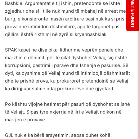
LAJMET E FUNDIT
Bashkie. Argumentat e tij ishin, pretendonte se ishte i
zgjedhur dhe si i tillë nuk mund të mbahej në arrest me
burg, e konsieronte masën arbitrare pasi nuk ka si prish
prova dhe intimidon dëshmitarë, apo të largohet pasi
qëllimi është rikthimi në zyrë si kryenbashkiak.
SPAK kapej në disa pika, lidhur me veprën penale dhe
marzhin e dënimit, për të cilat dyshohet Veliaj, siç është
korrupsioni, pastrimi i parave dhe fshehja e pasurisë. Së
dyti, ka dyshime që Veliaj mund të intimidojë dëshmitarët
dhe të prishë prova, ku prokurorët pretendojnë se Veliaj
ka dirigjiuar sulme ndaj prokurorëve dhe gjyqtarit.
Po kështu vijojnë hetimet për pasuri që dyshohet se janë
të Veliajt. Sipas tyre nxjerrja në liri e Veliajt ndikon në
marrjen e provave.
GJL nuk e ka bërë arsyetimin, sepse duhet kohë.