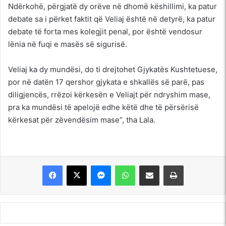
Ndërkohë, përgjatë dy orëve në dhomë këshillimi, ka patur
debate sa i përket faktit që Veliaj është në detyrë, ka patur
debate të forta mes kolegjit penal, por është vendosur
lënia në fuqi e masës së sigurisë.
Veliaj ka dy mundësi, do ti drejtohet Gjykatës Kushtetuese,
por në datën 17 qershor gjykata e shkallës së parë, pas
diligjencës, rrëzoi kërkesën e Veliajt për ndryshim mase,
pra ka mundësi të apelojë edhe këtë dhe të përsërisë
kërkesat për zëvendësim mase”, tha Lala.
Messenger
WhatsApp
Shpërndajeni me anë të postës elektronike
Printoje