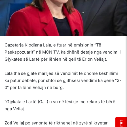
Gazetarja Klodiana Lala, e ftuar në emisionin “Të
Paekspozuarit” në MCN TV, ka dhënë detaje nga vendimi i
Gjykatës së Lartë për lënien në qeli të Erion Veliajt.
Lala tha se gjatë marrjes së vendimit të dhomë këshillimi
ka patur debate, por shtoi se gjithsesi vendimi ka qenë “3-
0” për ta lënë Veliajn në burg.
“Gjykata e Lartë (GJL) u vu në lëvizje me rekurs të bërë
nga Veliaj.
Zoti Veliaj po synonte të rikthehej në zyrë si kryetar