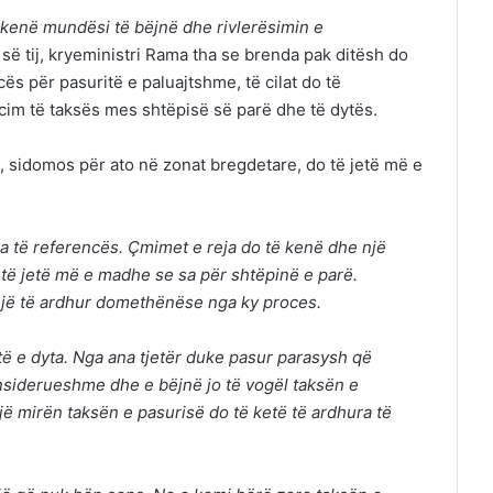
o kenë mundësi të bëjnë dhe rivlerësimin e
 së tij, kryeministri Rama tha se brenda pak ditësh do
ës për pasuritë e paluajtshme, të cilat do të
cim të taksës mes shtëpisë së parë dhe të dytës.
ë, sidomos për ato në zonat bregdetare, do të jetë më e
ja të referencës. Çmimet e reja do të kenë dhe një
 të jetë më e madhe se sa për shtëpinë e parë.
një të ardhur domethënëse nga ky proces.
ë e dyta. Nga ana tjetër duke pasur parasysh që
nsiderueshme dhe e bëjnë jo të vogël taksën e
ë mirën taksën e pasurisë do të ketë të ardhura të