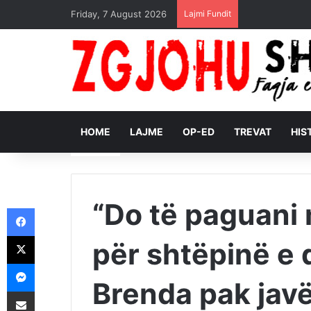
Friday, 7 August 2026
Lajmi Fundit
HOME
LAJME
OP-ED
TREVAT
HIS
“Do të paguani
Facebook
X
për shtëpinë e 
Messenger
Brenda pak javë
Shpërndajeni me anë të postës elektronike