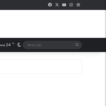
Facebook
X
YouTube
Instagram
Sidebar
℃
24
Switch skin
Kërko
rana
për