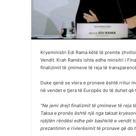
Kryeministri Edi Rama këtë të premte zhvillo
Vendit. Krah Ramës ishte edhe minsitri i Finan
finalizimit të çmimeve të reja të transparenc
Duke qenë se vlera e pronave është rritur me
në vendet e tjera të Europës do të duhet që t
“Ne jemi drejt finalizmit të çmimeve të reja 
Taksa e pronës është një nga taksat kryesore
njëjtën rëndësi edhe për bashkitë e vendit 
prezantimin e rivlerësimit të pronave që do