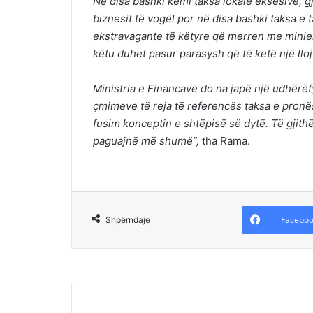
Në disa bashki kemi taksa lokale eksesive, 
biznesit të vogël por në disa bashki taksa e 
ekstravagante të këtyre që merren me minier
këtu duhet pasur parasysh që të ketë një lloj
Ministria e Financave do na japë një udhërë
çmimeve të reja të referencës taksa e pronës
fusim konceptin e shtëpisë së dytë. Të gjith
paguajnë më shumë”,
tha Rama.
Faceboo
Shpërndaje