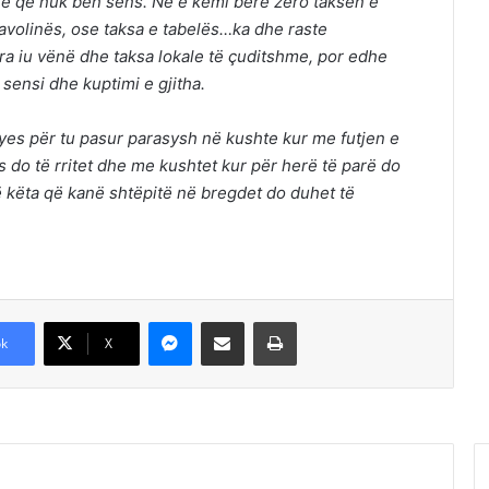
gjë që nuk bën sens. Ne e kemi bërë zero taksën e
tavolinës, ose taksa e tabelës…ka dhe raste
a iu vënë dhe taksa lokale të çuditshme, por edhe
 sensi dhe kuptimi e gjitha.
fyes për tu pasur parasysh në kushte kur me futjen e
 do të rritet dhe me kushtet kur për herë të parë do
ë këta që kanë shtëpitë në bregdet do duhet të
Messenger
Shpërndajeni me anë të postës elektronike
Printoje
k
X