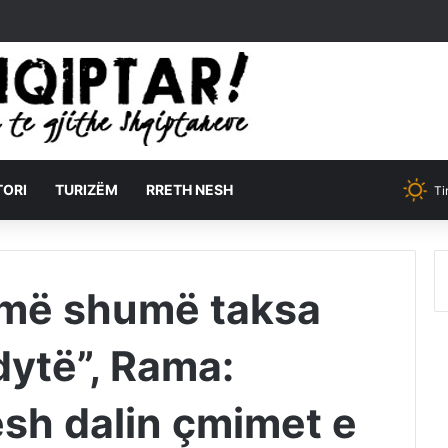
TORI
TURIZËM
RRETH NESH
Ti
 më shumë taksa
dytë”, Rama:
sh dalin çmimet e