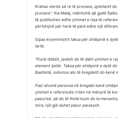
Krahas vlerës së re të pronave, qytetarët d
pronave”,
tha Malaj, ndërkohë që gjatë fjalës
të publikohen edhe çmimet e reja të referenc
përfshijnë për herë të parë edhe një diferen
Sipas kryeministrit taksa për shtëpinë e dyt
lartë.
“Punë ditësh, javësh do të dalin çmimet e re
element tjetër. Taksa për shtëpinë e dytë do
Bashkitë, sidomos ato të bregdetit do kenë 
Pasi shumë persona në bregdet kanë shtëpit
çmimet e referencës rriten në mënyrë të ko
pasurisë, që do të thotë kush do ta menaxhoj
mira, një gjë duhet pasur parasysh.