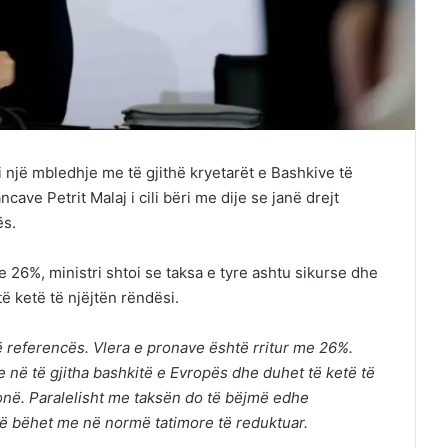
i një mbledhje me të gjithë kryetarët e Bashkive të
cave Petrit Malaj i cili bëri me dije se janë drejt
ës.
 26%, ministri shtoi se taksa e tyre ashtu sikurse dhe
ë ketë të njëjtën rëndësi.
të referencës. Vlera e pronave është rritur me 26%.
 në të gjitha bashkitë e Evropës dhe duhet të ketë të
tonë. Paralelisht me taksën do të bëjmë edhe
 të bëhet me në normë tatimore të reduktuar.