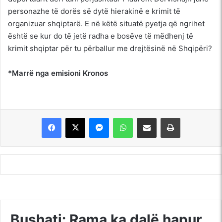
personazhe të dorës së dytë hierakinë e krimit të
organizuar shqiptarë. E në këtë situatë pyetja që ngrihet
është se kur do të jetë radha e bosëve të mëdhenj të
krimit shqiptar për tu përballur me drejtësinë në Shqipëri?
*Marrë nga emisioni Kronos
Messenger
WhatsApp
Shpërndajeni me anë të postës elektronike
Printoje