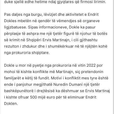
duke sjellë edhe hetime ndaj gjyqtares që firmosi lirimin.
Pas daljes nga burgu, lëvizjet dhe aktivitetet e Endrit
Dokles mbetën në qendër të vëmendjes së organeve
ligjzbatuese. Sipas informacioneve, Dokle ka pasur
përplasje të ashpra me një tjetër figurë të njohur të botës
së krimit në Shqipëri Ervis Martinajn, i cili gjithashtu
rezulton i zhdukur dhe i shumëkërkuar në të njëjtën kohë
nga prokuroria shqiptare.
Dokle u mor në pyetje nga prokuroria në vitin 2022 por
mohoi të kishte konflikte më Martinajn, siç pretendonin
familjarët e këtij të fundit. Motivi i konfliktit mes tyre është
ende i panjohur megjithatë Nuredin Dumani një tjetër
bashkëpunëtorë i drejtësisë ka dëshmuar se Ervis Martinaj
i kishte ofruar 500 mijë euro për të eliminuar Endrit
Doklen.