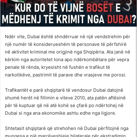
Ndër vite, Dubai është shndërruar në një vendstrehim për
një numër të konsiderueshëm të personave të përfshirë
në aktivitet kriminal me origjinë nga Shqipëria. Ata janë në
kërkim nga autoritetet tona apo ndërkombëtare për vepra
penale të rënda, kryesisht në fushën e trafikut të
narkotikëve, pastrimit të parave dhe vrasjeve me porosi.
Trafikantët e parë shqiptarë të vendosur Dubai datojnë
shumë herët në fillimin e viteve 2010, ata patën aftësinë
për të kuptuar që në atë kohë se çfarë po ndërtohej në
Dubai si nga ana ekonomike ashtu edhe nga ligjore.
Shtetasit shqiptarë që strehohen në Dubai përfitojnë nga
mungesa e një marrëveshjeje bilaterale për ekstradimin