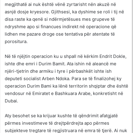
megjithatë ai nuk është vënë zyrtarisht nën akuzë në
asnjë dosje kryesore. Gjithsesi, ka dyshime se roli i tij në
disa raste ka qenë si ndërmjetësues mes grupeve të
ndryshme apo si financues indirekt në operacione që
lidhen me pazare droge ose tentativa për atentate të
porositura.
Në të njëjtin operacion ku u shpall në kërkim Endrit Dokle,
ishte dhe emri i Durim Bamit. Ata ishin në aleancë me
njëri-tjetrin dhe armiku i tyre i përbashkët ishte ish
deputeti socialist Arben Ndoka. Para se të finalizohej ky
operacion Durim Bami ka lënë territorin shqiptar dhe është
vendosur në Emiratet e Bashkuara Arabe, konkretisht në
Dubai.
Aty besohet se ka krijuar kushte të qëndrimit afatgjatë
përmes investimeve të drejtpërdrejta apo përmes
subjekteve tregtare të regjistruara në emra të tjerë. Ai nuk