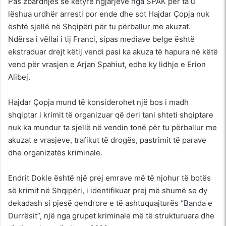
Pas zbardhjes së këtyre ngjarjeve nga SPAK për ta u
lëshua urdhër arresti por ende dhe sot Hajdar Çopja nuk
është sjellë në Shqipëri për tu përballur me akuzat.
Ndërsa i vëllai i tij Franci, sipas mediave belge është
ekstraduar drejt këtij vendi pasi ka akuza të hapura në këtë
vend për vrasjen e Arjan Spahiut, edhe ky lidhje e Erion
Alibej.
Hajdar Çopja mund të konsiderohet një bos i madh
shqiptar i krimit të organizuar që deri tani shteti shqiptare
nuk ka mundur ta sjellë në vendin tonë për tu përballur me
akuzat e vrasjeve, trafikut të drogës, pastrimit të parave
dhe organizatës kriminale.
Endrit Dokle është një prej emrave më të njohur të botës
së krimit në Shqipëri, i identifikuar prej më shumë se dy
dekadash si pjesë qendrore e të ashtuquajturës “Banda e
Durrësit”, një nga grupet kriminale më të strukturuara dhe