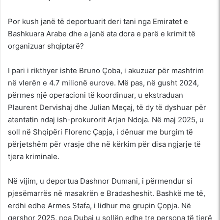
Por kush janë të deportuarit deri tani nga Emiratet e
Bashkuara Arabe dhe a janë ata dora e parë e krimit të
organizuar shqiptarë?
I pari i rikthyer ishte Bruno Çoba, i akuzuar për mashtrim
në vlerën e 4.7 milionë eurove. Më pas, në gusht 2024,
përmes një operacioni të koordinuar, u ekstraduan
Plaurent Dervishaj dhe Julian Meçaj, të dy të dyshuar për
atentatin ndaj ish-prokurorit Arjan Ndoja. Në maj 2025, u
soll në Shqipëri Florenc Çapja, i dënuar me burgim të
përjetshëm për vrasje dhe në kërkim për disa ngjarje të
tjera kriminale.
Në vijim, u deportua Dashnor Dumani, i përmendur si
pjesëmarrës në masakrën e Bradasheshit. Bashkë me të,
erdhi edhe Armes Stafa, i lidhur me grupin Çopja. Në
qershor 2025, nga Dubai u sollën edhe tre persona të tjerë