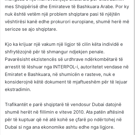
mes Shqipërisë dhe Emirateve të Bashkuara Arabe. Por ky
nuk është vetëm një problem shqiptare pasi të njëjtën
vështirësi kanë edhe prokurori europiane, shumë herë më
serioze se ajo shqiptare.
Kjo ka krijuar një vakum një ligjor të cilin këta individë e
shfrytëzojnë për të shmangur ndjekjen penale.
Pavarësisht ekzistencës së urdhrave ndërkombëtarë të
arrestit të lëshuar nga INTERPOL-i, autoritetet vendase në
Emiratet e Bashkuara, në shumicën e rasteve, nuk e
konsiderojnë këtë dokument të mjaftueshëm për të lejuar
ekstradimin.
Trafikantët e parë shqiptarë të vendosur Dubai datojnë
shumë herët në fillimin e viteve 2010. Ata patën aftësinë
për të kuptuar që në atë kohë se çfarë po ndërtohej në
Dubai si nga ana ekonomike ashtu edhe nga ligjore.