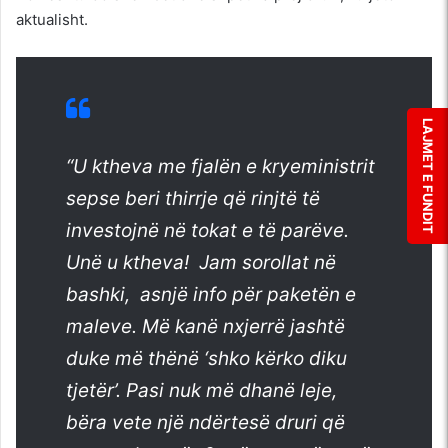
aktualisht.
LAJMET E FUNDIT
“U ktheva me fjalën e kryeministrit
sepse beri thirrje që rinjtë të
investojnë në tokat e të parëve.
Unë u ktheva! Jam sorollat në
bashki, asnjë info për paketën e
maleve. Më kanë nxjerrë jashtë
duke më thënë ‘shko kërko diku
tjetër’. Pasi nuk më dhanë leje,
bëra vete një ndërtesë druri që