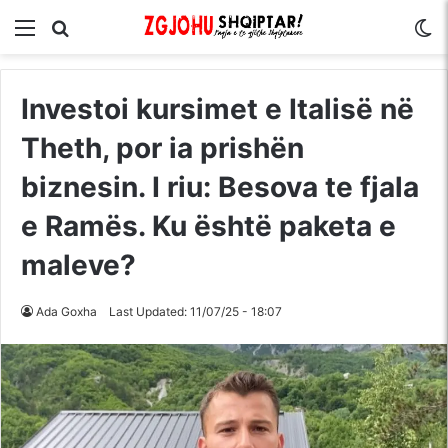
Menu
Kërko për
S
Investoi kursimet e Italisë në
Theth, por ia prishën
biznesin. I riu: Besova te fjala
e Ramës. Ku është paketa e
maleve?
Ada Goxha
Last Updated: 11/07/25 - 18:07