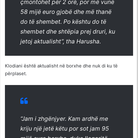
çmontohet për 2 orë, por më vunë
58 mijë euro gjobë dhe më thanë
do të shembet. Po kështu do të
shembet dhe shtëpia prej druri, ku
jetoj aktualisht”, tha Harusha.
Klodiani është aktualisht në borxhe dhe nuk di ku të
përplaset.
“Jam i zhgënjyer. Kam ardhë me
kriju një jetë këtu por sot jam 95