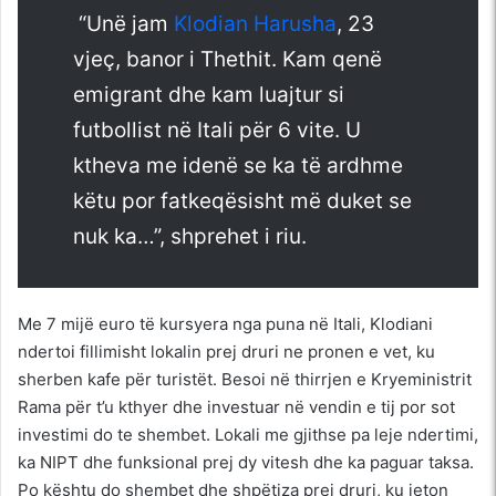
“Unë jam
Klodian Harusha
, 23
vjeç, banor i Thethit. Kam qenë
emigrant dhe kam luajtur si
futbollist në Itali për 6 vite. U
ktheva me idenë se ka të ardhme
këtu por fatkeqësisht më duket se
nuk ka…”, shprehet i riu.
Me 7 mijë euro të kursyera nga puna në Itali, Klodiani
ndertoi fillimisht lokalin prej druri ne pronen e vet, ku
sherben kafe për turistët. Besoi në thirrjen e Kryeministrit
Rama për t’u kthyer dhe investuar në vendin e tij por sot
investimi do te shembet. Lokali me gjithse pa leje ndertimi,
ka NIPT dhe funksional prej dy vitesh dhe ka paguar taksa.
Po kështu do shembet dhe shpëtiza prej druri, ku jeton