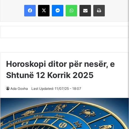
Messenger
WhatsApp
Shpërndajeni me anë të postës elektronike
Printoje