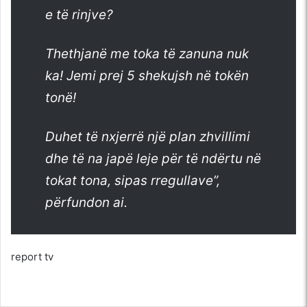
e të rinjve?
Thethjanë me toka të zanuna nuk
ka! Jemi prej 5 shekujsh në tokën
tonë!
Duhet të nxjerrë një plan zhvillimi
dhe të na japë leje për të ndërtu në
tokat tona, sipas rregullave”,
përfundon ai.
report tv