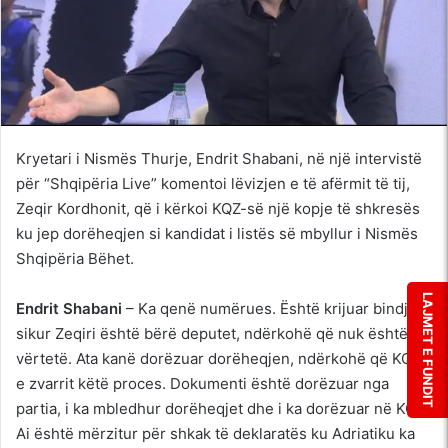
Kryetari i Nismës Thurje, Endrit Shabani, në një intervistë
për “Shqipëria Live” komentoi lëvizjen e të afërmit të tij,
Zeqir Kordhonit, që i kërkoi KQZ-së një kopje të shkresës
ku jep dorëheqjen si kandidat i listës së mbyllur i Nismës
Shqipëria Bëhet.
LAJMET E FUNDIT
Endrit Shabani
– Ka qenë numërues. Është krijuar bindja
sikur Zeqiri është bërë deputet, ndërkohë që nuk është e
vërtetë. Ata kanë dorëzuar dorëheqjen, ndërkohë që KQZ
e zvarrit këtë proces. Dokumenti është dorëzuar nga
partia, i ka mbledhur dorëheqjet dhe i ka dorëzuar në KQZ.
Ai është mërzitur për shkak të deklaratës ku Adriatiku ka