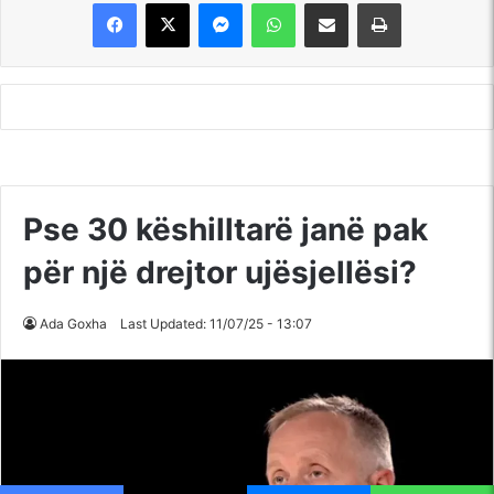
Messenger
WhatsApp
Shpërndajeni me anë të postës elektronike
Printoje