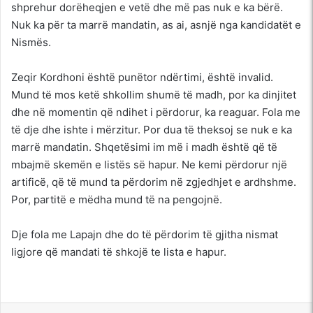
shprehur dorëheqjen e vetë dhe më pas nuk e ka bërë.
Nuk ka për ta marrë mandatin, as ai, asnjë nga kandidatët e
Nismës.
Zeqir Kordhoni është punëtor ndërtimi, është invalid.
Mund të mos ketë shkollim shumë të madh, por ka dinjitet
dhe në momentin që ndihet i përdorur, ka reaguar. Fola me
të dje dhe ishte i mërzitur. Por dua të theksoj se nuk e ka
marrë mandatin. Shqetësimi im më i madh është që të
mbajmë skemën e listës së hapur. Ne kemi përdorur një
artificë, që të mund ta përdorim në zgjedhjet e ardhshme.
Por, partitë e mëdha mund të na pengojnë.
Dje fola me Lapajn dhe do të përdorim të gjitha nismat
ligjore që mandati të shkojë te lista e hapur.