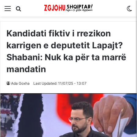
Menu
Kërko për
S
Kandidati fiktiv i rrezikon
karrigen e deputetit Lapajt?
Shabani: Nuk ka për ta marrë
mandatin
Ada Goxha
Last Updated: 11/07/25 - 13:07