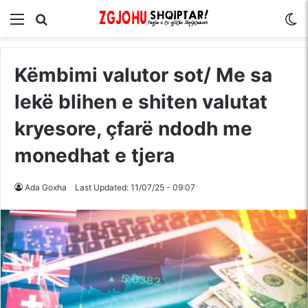
Menu
Kërko për
S
Këmbimi valutor sot/ Me sa
lekë blihen e shiten valutat
kryesore, çfarë ndodh me
monedhat e tjera
Ada Goxha
Last Updated: 11/07/25 - 09:07