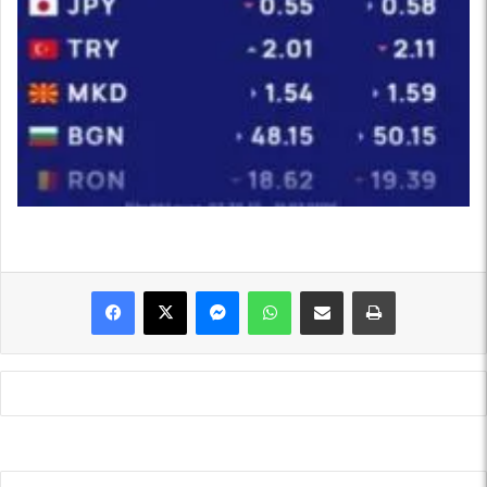
Messenger
WhatsApp
Shpërndajeni me anë të postës elektronike
Printoje