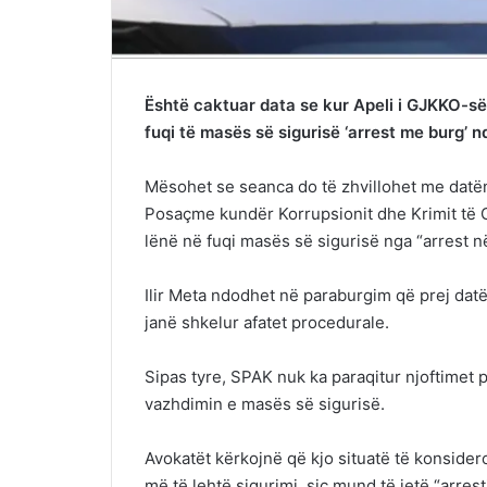
Është caktuar data se kur Apeli i GJKKO-së 
fuqi të masës së sigurisë ‘arrest me burg’ n
Mësohet se seanca do të zhvillohet me datën 
Posaçme kundër Korrupsionit dhe Krimit të 
lënë në fuqi masës së sigurisë nga “arrest n
Ilir Meta ndodhet në paraburgim që prej datë
janë shkelur afatet procedurale.
Sipas tyre, SPAK nuk ka paraqitur njoftimet p
vazhdimin e masës së sigurisë.
Avokatët kërkojnë që kjo situatë të konside
më të lehtë sigurimi, siç mund të jetë “arrest