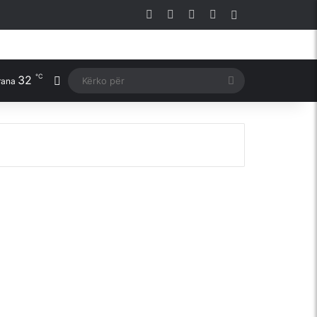
Facebook
X
YouTube
Instagram
Sidebar
℃
32
Switch skin
Kërko
rana
për