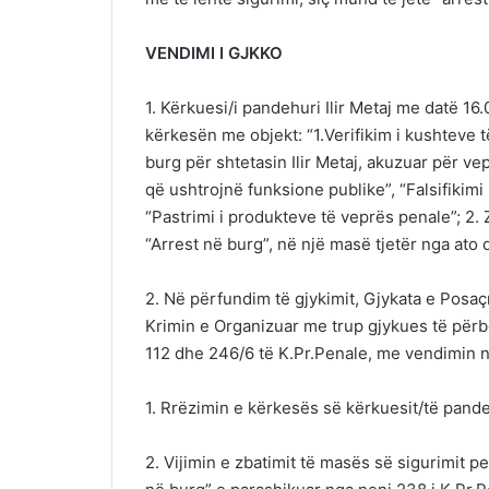
VENDIMI I GJKKO
1. Kërkuesi/i pandehuri Ilir Metaj me datë 16
kërkesën me objekt: “1.Verifikim i kushteve t
burg për shtetasin Ilir Metaj, akuzuar për ve
që ushtrojnë funksione publike”, “Falsifikimi
“Pastrimi i produkteve të veprës penale”; 2
“Arrest në burg”, në një masë tjetër nga ato
2. Në përfundim të gjykimit, Gjykata e Posa
Krimin e Organizuar me trup gjykues të përb
112 dhe 246/6 të K.Pr.Penale, me vendimin n
1. Rrëzimin e kërkesës së kërkuesit/të pandeh
2. Vijimin e zbatimit të masës së sigurimit 