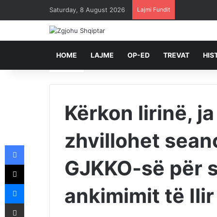
Saturday, 8 August 2026
Lajmi Fundit
HOME
LAJME
OP-ED
TREVAT
HIS
Kërkon lirinë, ja
zhvillohet sean
Facebook
GJKKO-së për s
X
Messenger
ankimimit të Ili
Shpërndajeni me anë të postës elektronike