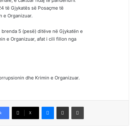
enale, e caktuar ndaj të pandehurit
024 të Gjykatës së Posaçme të
n e Organizuar.
 brenda 5 (pesë) ditëve në Gjykatën e
e Organizuar, afat i cili fillon nga
orrupsionin dhe Krimin e Organizuar.
Messenger
Shpërndajeni me anë të postës elektronike
Printoje
k
X