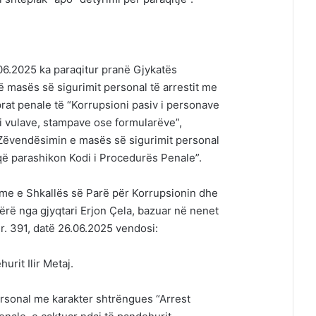
.06.2025 ka paraqitur pranë Gjykatës
ë masës së sigurimit personal të arrestit me
prat penale të “Korrupsioni pasiv i personave
 i vulave, stampave ose formularëve”,
. Zëvendësimin e masës së sigurimit personal
 që parashikon Kodi i Procedurës Penale”.
çme e Shkallës së Parë për Korrupsionin dhe
ërë nga gjyqtari Erjon Çela, bazuar në nenet
r. 391, datë 26.06.2025 vendosi:
urit Ilir Metaj.
personal me karakter shtrëngues “Arrest