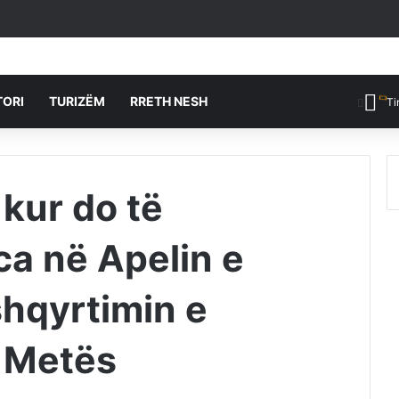
TORI
TURIZËM
RRETH NESH
Ti
 kur do të
ca në Apelin e
hqyrtimin e
r Metës