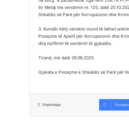
në burg” e parashikuar nga neni 238 i K.Pr.P
Ilir Metaj me vendimin nr. 125, datë 20.10.2
Shkallës së Parë për Korrupsionin dhe Krimi
3. Kundër këtij vendimi mund të bëhet ankim
Posaçme të Apelit për Korrupsionin dhe Krimin 
dita njoftimit të vendimit të gjykatës.
Tiranë, më datë 26.06.2025
Gjykata e Posaçme e Shkallës së Parë për K
Faceboo
Shpërndaje