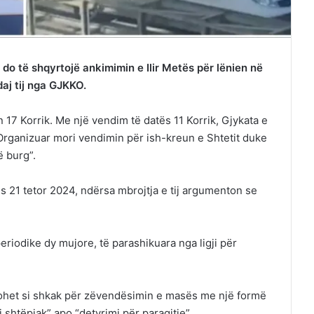
do të shqyrtojë ankimimin e Ilir Metës për lënien në
daj tij nga GJKKO.
17 Korrik. Me një vendim të datës 11 Korrik, Gjykata e
Organizuar mori vendimin për ish-kreun e Shtetit duke
ë burg”.
s 21 tetor 2024, ndërsa mbrojtja e tij argumenton se
eriodike dy mujore, të parashikuara nga ligji për
rohet si shkak për zëvendësimin e masës me një formë
i shtëpiak” apo “detyrimi për paraqitje”.