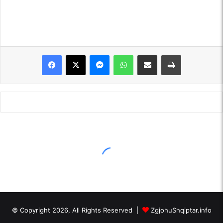
Messenger
WhatsApp
Shpërndajeni me anë të postës elektronike
Printoje