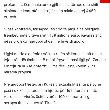
prokurimit. Kompania turke gjithsesi u tërhoq dhe shiti
aksionet e kontratës për një çmim minimal prej 4450
eurosh.
Sipas kontratës, taksapaguesit do të paguajnë përgjatë
trembëdhjetë viteve rreth 138 milionë euro, pavarësisht
nëse projekti i aeroportit del me leverdi apo jo.
Ligjshmëria e dhënies së kontratës së koncesionit dhe e
lejes së ndërtimit është në pikëpyetje pasi ligji për Zonat e
Mbrojtura nuk lejonte zhvillime të tilla në kohën kur u
miratua projekti.
Një aeroport tjetër, ai i Kukësit, aktualisht është pa punë
pasi nuk ka mjaftueshëm njerëz për të fluturuar në të.
Aeroporti i Vlorës është vetëm 100 kilometra larg
aeroportit ekzistues të Tiranës.