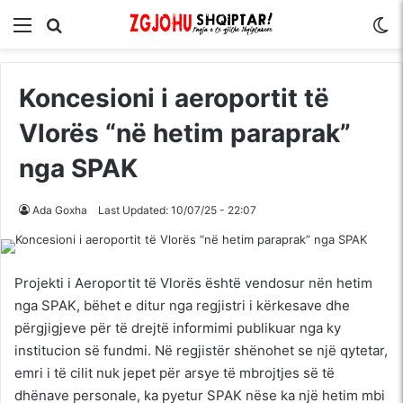
Menu
Kërko për
S
Koncesioni i aeroportit të
Vlorës “në hetim paraprak”
nga SPAK
Ada Goxha
Last Updated: 10/07/25 - 22:07
Projekti i Aeroportit të Vlorës është vendosur nën hetim
nga SPAK, bëhet e ditur nga regjistri i kërkesave dhe
përgjigjeve për të drejtë informimi publikuar nga ky
institucion së fundmi. Në regjistër shënohet se një qytetar,
emri i të cilit nuk jepet për arsye të mbrojtjes së të
dhënave personale, ka pyetur SPAK nëse ka një hetim mbi