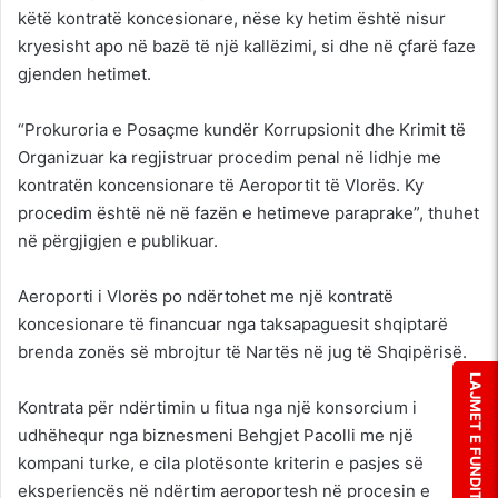
këtë kontratë koncesionare, nëse ky hetim është nisur
kryesisht apo në bazë të një kallëzimi, si dhe në çfarë faze
gjenden hetimet.
“Prokuroria e Posaçme kundër Korrupsionit dhe Krimit të
Organizuar ka regjistruar procedim penal në lidhje me
kontratën koncensionare të Aeroportit të Vlorës. Ky
procedim është në në fazën e hetimeve paraprake”, thuhet
në përgjigjen e publikuar.
Aeroporti i Vlorës po ndërtohet me një kontratë
koncesionare të financuar nga taksapaguesit shqiptarë
brenda zonës së mbrojtur të Nartës në jug të Shqipërisë.
LAJMET E FUNDIT
Kontrata për ndërtimin u fitua nga një konsorcium i
udhëhequr nga biznesmeni Behgjet Pacolli me një
kompani turke, e cila plotësonte kriterin e pasjes së
eksperiencës në ndërtim aeroportesh në procesin e