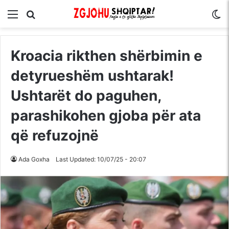
Menu
Kërko për
S
Kroacia rikthen shërbimin e
detyrueshëm ushtarak!
Ushtarët do paguhen,
parashikohen gjoba për ata
që refuzojnë
Ada Goxha
Last Updated: 10/07/25 - 20:07