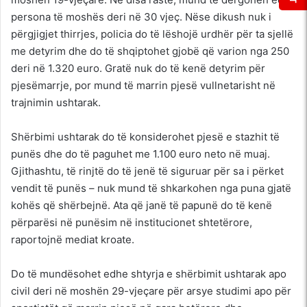
persona të moshës deri në 30 vjeç. Nëse dikush nuk i
përgjigjet thirrjes, policia do të lëshojë urdhër për ta sjellë
me detyrim dhe do të shqiptohet gjobë që varion nga 250
deri në 1.320 euro. Gratë nuk do të kenë detyrim për
pjesëmarrje, por mund të marrin pjesë vullnetarisht në
trajnimin ushtarak.
Shërbimi ushtarak do të konsiderohet pjesë e stazhit të
punës dhe do të paguhet me 1.100 euro neto në muaj.
Gjithashtu, të rinjtë do të jenë të siguruar për sa i përket
vendit të punës – nuk mund të shkarkohen nga puna gjatë
kohës që shërbejnë. Ata që janë të papunë do të kenë
përparësi në punësim në institucionet shtetërore,
raportojnë mediat kroate.
Do të mundësohet edhe shtyrja e shërbimit ushtarak apo
civil deri në moshën 29-vjeçare për arsye studimi apo për