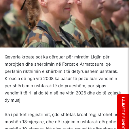
Qeveria kroate sot ka dërguar për miratim Ligjin për
mbrojtjen dhe shërbimin në Forcat e Armatosura, që
përfshin rikthimin e shërbimit të detyrueshëm ushtarak.
Kroacia që nga viti 2008 ka pasur të pezulluar vendimin
për shërbimin ushtarak të detyrueshëm, por sipas
vendimit të ri, ai do të nisë në vitin 2026 dhe do të zgjasë
LAJMET E FUNDIT
dy muaj.
Sa i përket regjistrimit, çdo shtetas kroat regjistrohet në
moshën 18-vjeçare, dhe në trajnimin ushtarak dërgohet në
moshën 19-vjeçare. Në disa raste, mund të dërgohen edhe