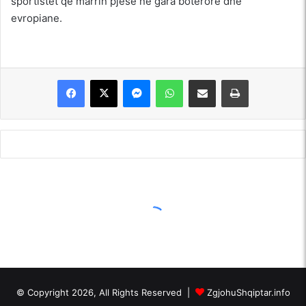
sportistët që marrin pjesë në gara botërore dhe
evropiane.
Messenger
WhatsApp
Shpërndajeni me anë të postës elektronike
Printoje
© Copyright 2026, All Rights Reserved |
ZgjohuShqiptar.info