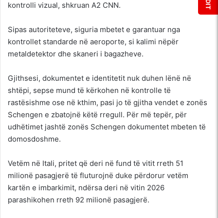
kontrolli vizual, shkruan A2 CNN.
Sipas autoriteteve, siguria mbetet e garantuar nga
kontrollet standarde në aeroporte, si kalimi nëpër
metaldetektor dhe skaneri i bagazheve.
Gjithsesi, dokumentet e identitetit nuk duhen lënë në
shtëpi, sepse mund të kërkohen në kontrolle të
rastësishme ose në kthim, pasi jo të gjitha vendet e zonës
Schengen e zbatojnë këtë rregull. Për më tepër, për
udhëtimet jashtë zonës Schengen dokumentet mbeten të
domosdoshme.
Vetëm në Itali, pritet që deri në fund të vitit rreth 51
milionë pasagjerë të fluturojnë duke përdorur vetëm
kartën e imbarkimit, ndërsa deri në vitin 2026
parashikohen rreth 92 milionë pasagjerë.