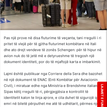
Pas një prove në disa fluturime të veçanta, tani rregulli i ri
pritet të vlejë për të gjitha fluturimet kombëtare në Itali
dhe ato drejt vendeve të zonës Schengen: për të hipur në
avion nuk do të jetë më e detyrueshme të tregosh një
dokument identiteti, por do të mjaftojë karta e imbarkimit.
Lajmi është publikuar nga Corriere della Sera dhe bazohet
në një dokument të ENAC (Enti Kombëtar për Aviacionin
Civil), i miratuar edhe nga Ministria e Brendshme italiane.
LAJMET E FUNDIT
Sipas këtij rregulli të ri, përgjegjësia e kontrollit të
identitetit kalon te linja ajrore, e cila duhet të sigurojë që
emri në biletë përputhet me atë të udhëtarit, përmes një