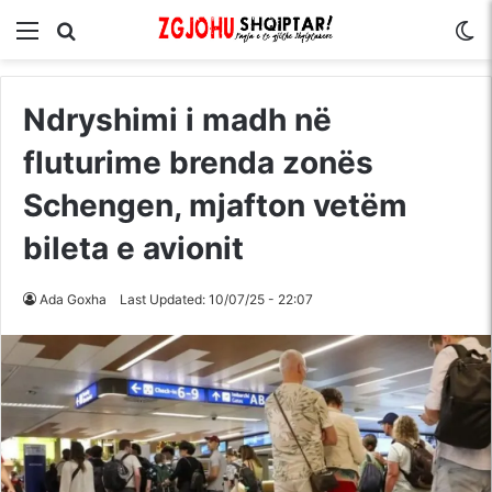
Menu
Kërko për
S
Ndryshimi i madh në
fluturime brenda zonës
Schengen, mjafton vetëm
bileta e avionit
Ada Goxha
Last Updated: 10/07/25 - 22:07