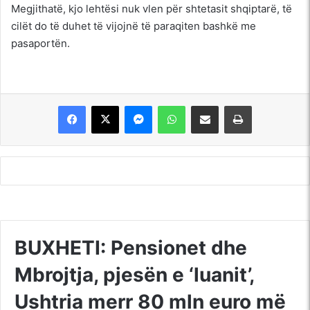
Megjithatë, kjo lehtësi nuk vlen për shtetasit shqiptarë, të
cilët do të duhet të vijojnë të paraqiten bashkë me
pasaportën.
Messenger
WhatsApp
Shpërndajeni me anë të postës elektronike
Printoje