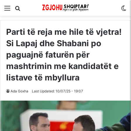
Menu
Kërko për
S
Parti të reja me hile të vjetra!
Si Lapaj dhe Shabani po
paguajnë faturën për
mashtrimin me kandidatët e
listave të mbyllura
Ada Goxha
Last Updated: 10/07/25 - 19:07