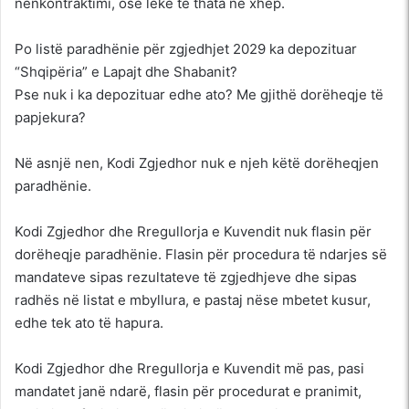
nënkontraktimi, ose lekë të thata në xhep.
Po listë paradhënie për zgjedhjet 2029 ka depozituar
“Shqipëria” e Lapajt dhe Shabanit?
Pse nuk i ka depozituar edhe ato? Me gjithë dorëheqje të
papjekura?
Në asnjë nen, Kodi Zgjedhor nuk e njeh këtë dorëheqjen
paradhënie.
Kodi Zgjedhor dhe Rregullorja e Kuvendit nuk flasin për
dorëheqje paradhënie. Flasin për procedura të ndarjes së
mandateve sipas rezultateve të zgjedhjeve dhe sipas
radhës në listat e mbyllura, e pastaj nëse mbetet kusur,
edhe tek ato të hapura.
Kodi Zgjedhor dhe Rregullorja e Kuvendit më pas, pasi
mandatet janë ndarë, flasin për procedurat e pranimit,