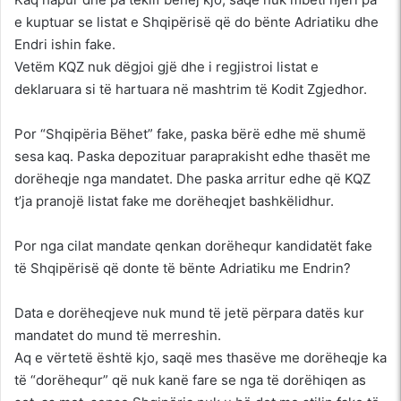
e kuptuar se listat e Shqipërisë që do bënte Adriatiku dhe
Endri ishin fake.
Vetëm KQZ nuk dëgjoi gjë dhe i regjistroi listat e
deklaruara si të hartuara në mashtrim të Kodit Zgjedhor.
Por “Shqipëria Bëhet” fake, paska bërë edhe më shumë
sesa kaq. Paska depozituar paraprakisht edhe thasët me
dorëheqje nga mandatet. Dhe paska arritur edhe që KQZ
t’ja pranojë listat fake me dorëheqjet bashkëlidhur.
Por nga cilat mandate qenkan dorëhequr kandidatët fake
të Shqipërisë që donte të bënte Adriatiku me Endrin?
Data e dorëheqjeve nuk mund të jetë përpara datës kur
mandatet do mund të merreshin.
Aq e vërtetë është kjo, saqë mes thasëve me dorëheqje ka
të “dorëhequr” që nuk kanë fare se nga të dorëhiqen as