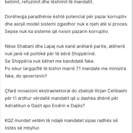
betimit, refuzimit dhe lëshimit të mandatit.
Dorëheqja paradhënie është potencial për pazar korruptiv
dhe asnjë model sistemi zgjedhor nuk e njeh atë si proces.
Sepse nuk ka sisteme që nxisin pazarin korruptiv.
Nëse Shabani dhe Lapaj nuk kanë anëtarë partie, atëherë
nuk janë në politikë për të bërë Shqipërinë.
Se Shqipëria nuk bëhet me kandidatë fake.
Po sikur largqoftë të kishin marrë 71 mandate me ministra
fake, do qeverisnin?
Çfarë novacioni ekstraelektoral do zbatojë Ilirjan Celibashi
për t’i ardhur vërdallë mandatit që u dashka dhënë për
Adriatikun e Gazit apo Endrin e Dajës?
KQZ mundet vetëm të ndajë mandatet sipas radhës së
listës së mbyllur.