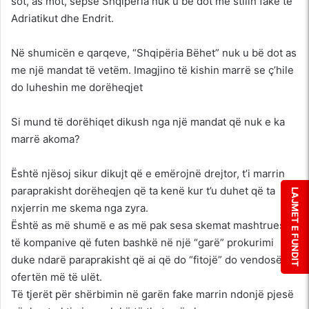
sot, as mot, sepse Shqipëria nuk u bë dot me stilin fake të
Adriatikut dhe Endrit.
Në shumicën e qarqeve, “Shqipëria Bëhet” nuk u bë dot as
me një mandat të vetëm. Imagjino të kishin marrë se ç’hile
do luheshin me dorëheqjet
Si mund të dorëhiqet dikush nga një mandat që nuk e ka
marrë akoma?
Është njësoj sikur dikujt që e emërojnë drejtor, t’i marrin
paraprakisht dorëheqjen që ta kenë kur t’u duhet që ta
LAJMET E FUNDIT
nxjerrin me skema nga zyra.
Është as më shumë e as më pak sesa skemat mashtruese
të kompanive që futen bashkë në një “garë” prokurimi
duke ndarë paraprakisht që ai që do “fitojë” do vendosë
ofertën më të ulët.
Të tjerët për shërbimin në garën fake marrin ndonjë pjesë