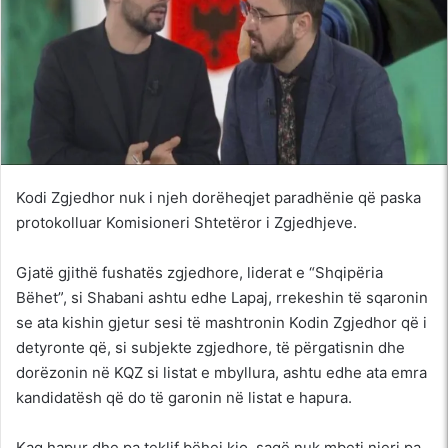
Kodi Zgjedhor nuk i njeh dorëheqjet paradhënie që paska
protokolluar Komisioneri Shtetëror i Zgjedhjeve.
Gjatë gjithë fushatës zgjedhore, liderat e “Shqipëria
Bëhet”, si Shabani ashtu edhe Lapaj, rrekeshin të sqaronin
se ata kishin gjetur sesi të mashtronin Kodin Zgjedhor që i
detyronte që, si subjekte zgjedhore, të përgatisnin dhe
dorëzonin në KQZ si listat e mbyllura, ashtu edhe ata emra
kandidatësh që do të garonin në listat e hapura.
Kaq hapur dhe pa teklif bëhej kjo, saqë nuk mbeti njeri pa