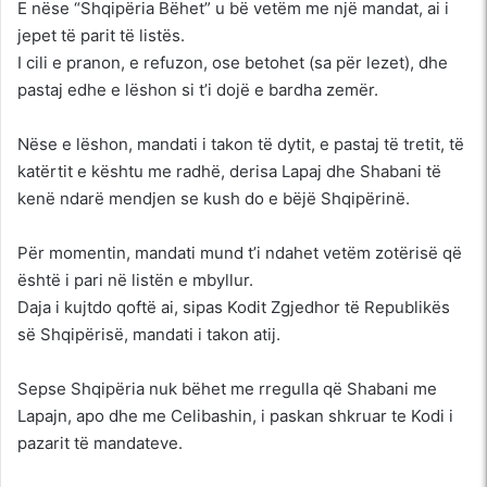
E nëse “Shqipëria Bëhet” u bë vetëm me një mandat, ai i
jepet të parit të listës.
I cili e pranon, e refuzon, ose betohet (sa për lezet), dhe
pastaj edhe e lëshon si t’i dojë e bardha zemër.
Nëse e lëshon, mandati i takon të dytit, e pastaj të tretit, të
katërtit e kështu me radhë, derisa Lapaj dhe Shabani të
kenë ndarë mendjen se kush do e bëjë Shqipërinë.
Për momentin, mandati mund t’i ndahet vetëm zotërisë që
është i pari në listën e mbyllur.
Daja i kujtdo qoftë ai, sipas Kodit Zgjedhor të Republikës
së Shqipërisë, mandati i takon atij.
Sepse Shqipëria nuk bëhet me rregulla që Shabani me
Lapajn, apo dhe me Celibashin, i paskan shkruar te Kodi i
pazarit të mandateve.