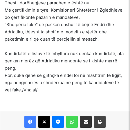
Thesi i dorëheqjeve paradhënie është nul.
Me çertifikimin e tyre, Komisioneri Shtetëror i Zgjedhjeve
do çertifikonte pazarin e mandateve.
“Shqipëria fake” që paskan dashur të bëjnë Endri dhe
Adriatiku, thjesht ta shpif me modelin e vjetër dhe
paketimin e ri që duan të përcjellin si mesazh.
Kandidatët e listave të mbyllura nuk qenkan kandidatë, ata
qenkan njerëz që Adriatiku mendonte se i kishte marrë
peng.
Por, duke qenë se gjithçka e ndërtoi në mashtrim të ligjit,
nga pengmarrës u shndërrua në peng të kandidatëve të
vet fake./Vna.al/
Messenger
WhatsApp
Shpërndajeni me anë të postës elektronike
Printoje