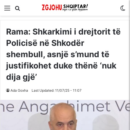
Menu
Kërko për
S
Rama: Shkarkimi i drejtorit të
Policisë në Shkodër
shembull, asnjë s’mund të
justifikohet duke thënë ‘nuk
dija gjë’
Ada Goxha
Last Updated: 11/07/25 - 11:07