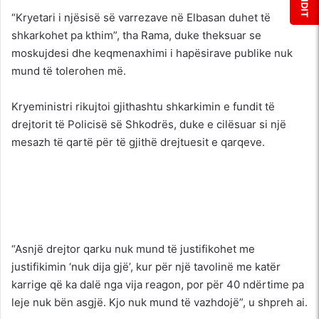
“Kryetari i njësisë së varrezave në Elbasan duhet të
shkarkohet pa kthim”, tha Rama, duke theksuar se
moskujdesi dhe keqmenaxhimi i hapësirave publike nuk
mund të tolerohen më.
Kryeministri rikujtoi gjithashtu shkarkimin e fundit të
drejtorit të Policisë së Shkodrës, duke e cilësuar si një
mesazh të qartë për të gjithë drejtuesit e qarqeve.
“Asnjë drejtor qarku nuk mund të justifikohet me
justifikimin ‘nuk dija gjë’, kur për një tavolinë me katër
karrige që ka dalë nga vija reagon, por për 40 ndërtime pa
leje nuk bën asgjë. Kjo nuk mund të vazhdojë”, u shpreh ai.