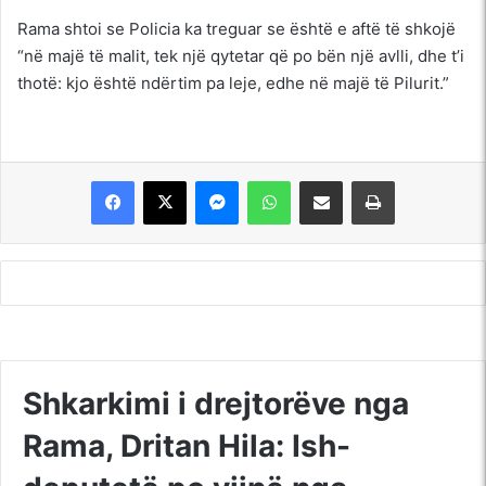
Rama shtoi se Policia ka treguar se është e aftë të shkojë
“në majë të malit, tek një qytetar që po bën një avlli, dhe t’i
thotë: kjo është ndërtim pa leje, edhe në majë të Pilurit.”
Messenger
WhatsApp
Shpërndajeni me anë të postës elektronike
Printoje