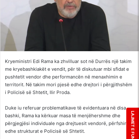
Kryeministri Edi Rama ka zhvilluar sot në Durrës një takim
me kryebashkiakët e vendit, për të diskutuar mbi sfidat e
pushtetit vendor dhe performancën në menaxhimin e
territorit. Në takim mori pjesë edhe drejtori i përgjithshëm
i Policisë së Shtetit, Ilir Proda.
Duke iu referuar problematikave të evidentuara në disa
LAJMET E FUNDIT
bashki, Rama ka kërkuar masa të menjëhershme dhe
përgjegjësi individuale nga drejtuesit vendorë, përfshirë
edhe strukturat e Policisë së Shtetit.