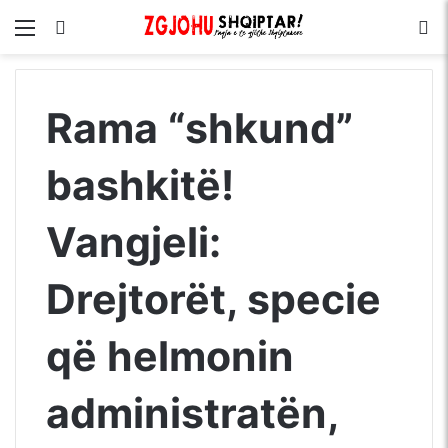
Menu
Kërko për
S
Rama “shkund”
bashkitë!
Vangjeli:
Drejtorët, specie
që helmonin
administratën,