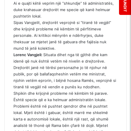
Ai e quajti këtë veprim një “shkundje” të administratës,
duke krahasuar drejtorët me specie që kanë helmuar
pushtetin lokal.
Sipas Vangjelit, drejtorët veprojnë si “tiranë të vegjël”
dhe krijojnë probleme në këmbim të përfitimeve
personale. Ai kritikoi mënyrën e ndërhyrjes, duke
theksuar se mjetet janë të gabuara dhe fajësia nuk
mund të jetë kolektive.
Lorenc Vangjeli:
Situata dihet nga të gjithë dhe kam
idenë që nuk është vetëm në nivelin e drejtorëve.
Drejtorët janë në tërësi personazhe jo të njohur në
publik, por që ballafaqoheshin vetëm me ministrat,
njohin vetëm eprorin, i bëjnë hosana Ramës, veprojnë si
tiranë të vegjël në vendin e punës ku ndodhen.
Shpikin dhe krijojnë probleme në këmbim të parave.
Është specie që e ka helmuar administratën lokale.
Problemi është në pushtet qendror dhe në pushtet
lokal. Mjeti është i gabuar, është marrë me shkelmë
karta e autonomisë lokale, është një rast, që shumë
analistë të thonë që Rama bën çfarë të dojë. Mjetet