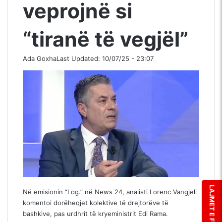
veprojnë si
“tiranë të vegjël”
Ada Goxha
Last Updated: 10/07/25 - 23:07
LAJMET E FUNDIT
Në emisionin “Log.” në News 24, analisti Lorenc Vangjeli
komentoi dorëheqjet kolektive të drejtorëve të
bashkive, pas urdhrit të kryeministrit Edi Rama.