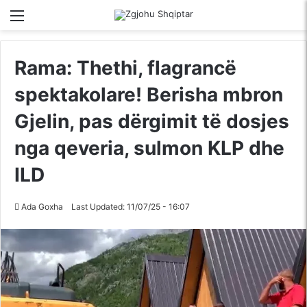
Menu
Kërko për
S
Rama: Thethi, flagrancë
spektakolare! Berisha mbron
Gjelin, pas dërgimit të dosjes
nga qeveria, sulmon KLP dhe
ILD
Ada Goxha
Last Updated: 11/07/25 - 16:07