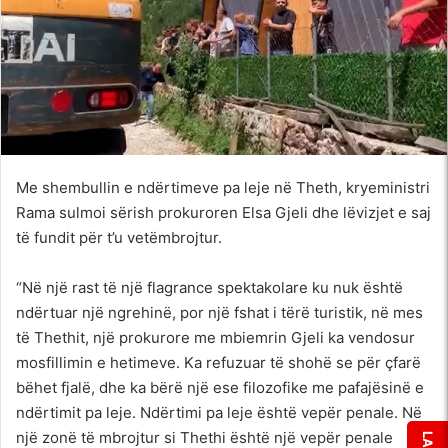
Me shembullin e ndërtimeve pa leje në Theth, kryeministri
Rama sulmoi sërish prokuroren Elsa Gjeli dhe lëvizjet e saj
të fundit për t’u vetëmbrojtur.
“Në një rast të një flagrance spektakolare ku nuk është
ndërtuar një ngrehinë, por një fshat i tërë turistik, në mes
të Thethit, një prokurore me mbiemrin Gjeli ka vendosur
mosfillimin e hetimeve. Ka refuzuar të shohë se për çfarë
bëhet fjalë, dhe ka bërë një ese filozofike me pafajësinë e
ndërtimit pa leje. Ndërtimi pa leje është vepër penale. Në
një zonë të mbrojtur si Thethi është një vepër penale