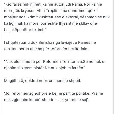
“Kjo farsë nuk njihet, ka një autor, Edi Rama. Por ka një
mbrojtës kryesor, Altin Troplini, me qëndrimet që ka
mbajtur ndaj krimit kushtetuese elektoral, dëshmon se nuk
ka ligj, nuk ka moral por është thjesht një skllav dhe
bashkëpunëtor i krimit”
I shqetësuar u duk Berisha nga lëvizjet e Ramës në
territor, por jo dhe aq për reformën territoriale.
“Nuk ulemi me të për Reformën Territoriale.Se ne nuk e
njohim si kryeministër.Ne nuk njohim farsën.”
Megjithatë, doktori ndërron mendje shpejt.
“Jo, reformën zgjedhore e bëjnë partitë politike. Pra ne
nuk zgjedhim kundërshtarin, as kryetarin e saj”.