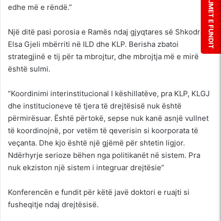
LAJMET E FUNDIT
edhe më e rëndë.”
Një ditë pasi porosia e Ramës ndaj gjyqtares së Shkodrës,
Elsa Gjeli mbërriti në ILD dhe KLP. Berisha zbatoi
strategjinë e tij për ta mbrojtur, dhe mbrojtja më e mirë
është sulmi.
“Koordinimi interinstitucional I këshillatëve, pra KLP, KLGJ
dhe institucioneve të tjera të drejtësisë nuk është
përmirësuar. Është përtokë, sepse nuk kanë asnjë vullnet
të koordinojnë, por vetëm të qeverisin si koorporata të
veçanta. Dhe kjo është një gjëmë për shtetin ligjor.
Ndërhyrje serioze bëhen nga politikanët në sistem. Pra
nuk ekziston një sistem i integruar drejtësie”
Konferencën e fundit për këtë javë doktori e ruajti si
fusheqitje ndaj drejtësisë.