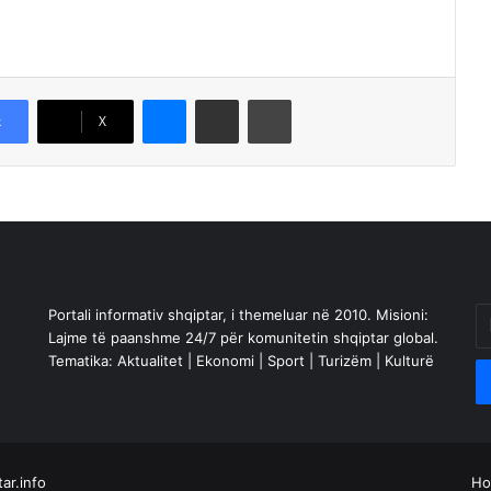
Messenger
Shpërndajeni me anë të postës elektronike
Printoje
k
X
Portali informativ shqiptar, i themeluar në 2010. Misioni:
En
Lajme të paanshme 24/7 për komunitetin shqiptar global.
yo
Tematika: Aktualitet | Ekonomi | Sport | Turizëm | Kulturë
Em
a
ar.info
Facebook
X
YouTube
Instag
H