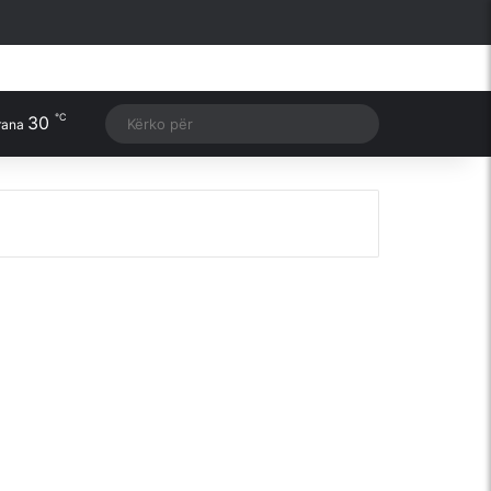
Facebook
X
YouTube
Instagram
Sidebar
℃
30
Switch skin
Kërko
rana
për