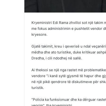
Kryeministri Edi Rama zhvilloi sot një takim 
me fokus administrimin e pushtetit vendor dhe s
kryesore.
Gjatë takimit, kreu i qeverisë u ndal veçanër
mëdha dhe ato turistike, duke kritikuar ash
Dredha, i cili ndodhej në sallë.
Ai theksoi se një nga rastet më problematike ë
vendore “i kanë sytë gjysmë të hapur dhe gjy
në një pikë qendrore të diskutimeve për shk
turistik.
“Policia ka funksionuar dhe ka dërguar rast
veprim”, tha kryeministri.