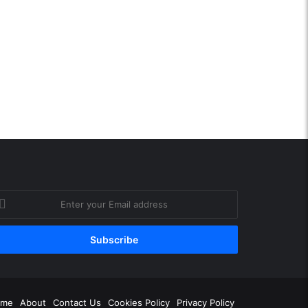
ter
ur
ail
ddress
ram
ome
About
Contact Us
Cookies Policy
Privacy Policy