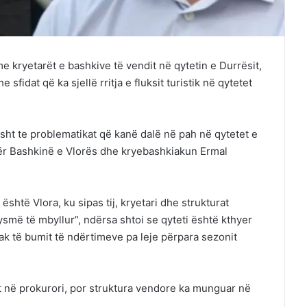
me kryetarët e bashkive të vendit në qytetin e Durrësit,
fidat që ka sjellë rritja e fluksit turistik në qytetet
isht te problematikat që kanë dalë në pah në qytetet e
për Bashkinë e Vlorës dhe kryebashkiakun Ermal
shtë Vlora, ku sipas tij, kryetari dhe strukturat
smë të mbyllur”, ndërsa shtoi se qyteti është kthyer
ak të bumit të ndërtimeve pa leje përpara sezonit
et në prokurori, por struktura vendore ka munguar në