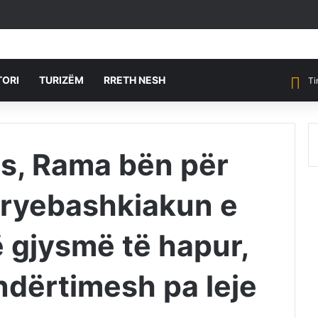
TORI
TURIZËM
RRETH NESH
Ti
ës, Rama bën për
 kryebashkiakun e
ë gjysmë të hapur,
ndërtimesh pa leje