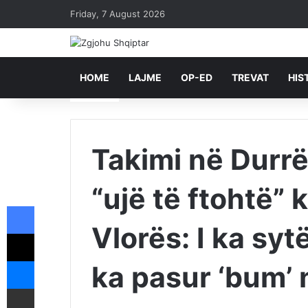
Friday, 7 August 2026
HOME
LAJME
OP-ED
TREVAT
HIS
Takimi në Durr
“ujë të ftohtë”
Facebook
Vlorës: I ka syt
X
Messenger
ka pasur ‘bum’ 
Shpërndajeni me anë të postës elektronike