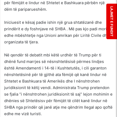
për fëmijët e lindur në Shtetet e Bashkuara përbën një
LAJMET E FUNDIT
dëm të pariparueshëm.
Iniciuesit e kësaj padie ishin një grua shtatëzanë dhe
prindërit e dy foshnjave në SHBA . Më pas kjo padi mori
edhe mbështetje nga Unioni amrikan për Liritë Civile dhe
organizata të tjera.
Në qendër të debatit mbi këtë urdhër të Trump për ti
dhënë fund marrjes së nësnshtetësisë përmes lindjes
është Amendamenti i 14-të i Kushtetutës, i cili garanton
nënshtetësinë për të gjithë ata fëmijë që kanë lindur në
Shtetet e Bashkuara të Amerikës dhe I nënshtrohen
juridiksionit të këtij vendi. Administrata Trump pretendon
se fjalia “i nënshtrohen juridiksionit të saj” lejon mohimin e
dhënies së Shtetësisv për fëmijët të cilët kanë lindur në
SHBA nga prindër që janë atje me qëndrim Ilegal apo qoftë
edhe me vizë turisti.