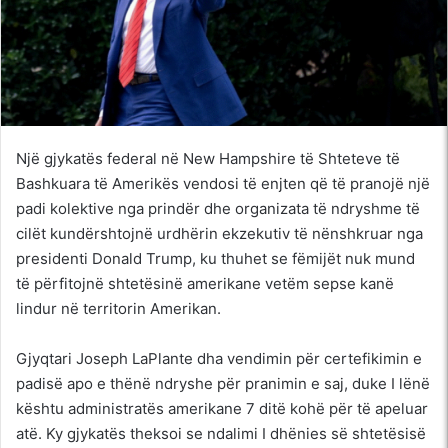
Një gjykatës federal në New Hampshire të Shteteve të
Bashkuara të Amerikës vendosi të enjten që të pranojë një
padi kolektive nga prindër dhe organizata të ndryshme të
cilët kundërshtojnë urdhërin ekzekutiv të nënshkruar nga
presidenti Donald Trump, ku thuhet se fëmijët nuk mund
të përfitojnë shtetësinë amerikane vetëm sepse kanë
lindur në territorin Amerikan.
Gjyqtari Joseph LaPlante dha vendimin për certefikimin e
padisë apo e thënë ndryshe për pranimin e saj, duke I lënë
kështu administratës amerikane 7 ditë kohë për të apeluar
atë. Ky gjykatës theksoi se ndalimi I dhënies së shtetësisë