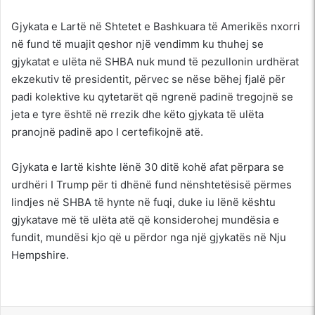
Gjykata e Lartë në Shtetet e Bashkuara të Amerikës nxorri
në fund të muajit qeshor një vendimm ku thuhej se
gjykatat e ulëta në SHBA nuk mund të pezullonin urdhërat
ekzekutiv të presidentit, përvec se nëse bëhej fjalë për
padi kolektive ku qytetarët që ngrenë padinë tregojnë se
jeta e tyre është në rrezik dhe këto gjykata të ulëta
pranojnë padinë apo I certefikojnë atë.
Gjykata e lartë kishte lënë 30 ditë kohë afat përpara se
urdhëri I Trump për ti dhënë fund nënshtetësisë përmes
lindjes në SHBA të hynte në fuqi, duke iu lënë kështu
gjykatave më të ulëta atë që konsiderohej mundësia e
fundit, mundësi kjo që u përdor nga një gjykatës në Nju
Hempshire.