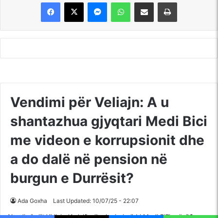
Messenger
WhatsApp
Shpërndajeni me anë të postës elektronike
Printoje