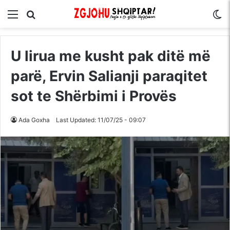
Menu
Kërko për
S
U lirua me kusht pak ditë më
parë, Ervin Salianji paraqitet
sot te Shërbimi i Provës
Ada Goxha
Last Updated: 11/07/25 - 09:07