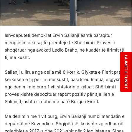
Ish-deputeti demokrat Ervin Salianji është paraqitur
mëngjesin e kësaj të premteje te Shërbimi i Provës, i
shoqëruar nga avokati Ledio Braho, në kuadër të lirimit të
tij me kusht.
LAJMET E FUNDIT
Salianji u lirua nga qelia më 8 Korrik. Gjykata e Fierit pranoi
kërkesën e tij për liri me kusht, pasi kreu 9 muaj e gjysmë
nga dënimi me burg 1 vit shtatorin e kaluar. Shërbimi i
provës kishte depozituar raport pozitiv për sjelljen e
Salianjit, ashtu si edhe më parë Burgu i Fierit.
Me dënimin me 1 vit burg, Ervin Salianji humbi mandatin e
deputetit në Kuvendin e Shqipërisë, ku ishte zgjedhur në
zgjedhjet e 2017-s dhe 2021-shit për 2 legjislatura. Sipas