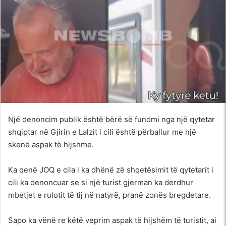
Një denoncim publik është bërë së fundmi nga një qytetar
shqiptar në Gjirin e Lalzit i cili është përballur me një
skenë aspak të hijshme.
Ka qenë JOQ e cila i ka dhënë zë shqetësimit të qytetarit i
cili ka denoncuar se si një turist gjerman ka derdhur
mbetjet e rulotit të tij në natyrë, pranë zonës bregdetare.
Sapo ka vënë re këtë veprim aspak të hijshëm të turistit, ai