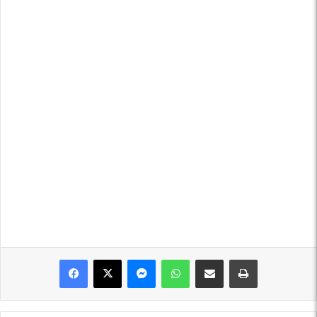
Messenger
WhatsApp
Shpërndajeni me anë të postës elektronike
Printoje