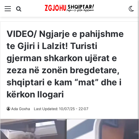
Menu
Kërko për
S
VIDEO/ Ngjarje e pahijshme
te Gjiri i Lalzit! Turisti
gjerman shkarkon ujërat e
zeza në zonën bregdetare,
shqiptari e kam “mat” dhe i
kërkon llogari
Ada Goxha
Last Updated: 10/07/25 - 22:07