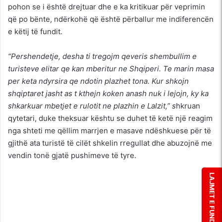
pohon se i është drejtuar dhe e ka kritikuar për veprimin
që po bënte, ndërkohë që është përballur me indiferencën
e këtij të fundit.
“Pershendetje, desha ti tregojm qeveris shembullim e
turisteve elitar qe kan mberitur ne Shqiperi. Te marin masa
per keta ndyrsira qe ndotin plazhet tona. Kur shkojn
shqiptaret jasht as t kthejn koken anash nuk i lejojn, ky ka
shkarkuar mbetjet e rulotit ne plazhin e Lalzit,” s
hkruan
qytetari, duke theksuar kështu se duhet të ketë një reagim
nga shteti me qëllim marrjen e masave ndëshkuese për të
gjithë ata turistë të cilët shkelin rregullat dhe abuzojnë me
vendin tonë gjatë pushimeve të tyre.
LAJMET E FUNDIT