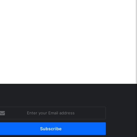
ter
ur
ail
ddress