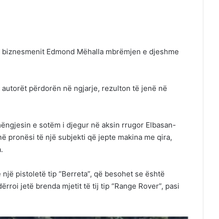
ja e biznesmenit Edmond Mëhalla mbrëmjen e djeshme
 autorët përdorën në ngjarje, rezulton të jenë në
mëngjesin e sotëm i djegur në aksin rrugor Elbasan-
në pronësi të një subjekti që jepte makina me qira,
.
një pistoletë tip “Berreta”, që besohet se është
ërroi jetë brenda mjetit të tij tip “Range Rover”, pasi