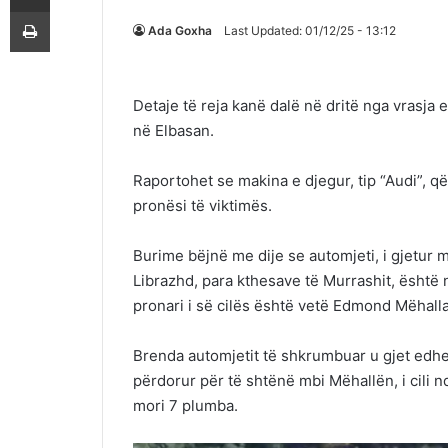
Printoje
Ada Goxha
Last Updated: 01/12/25 - 13:12
Detaje të reja kanë dalë në dritë nga vras
në Elbasan.
Raportohet se makina e djegur, tip “Audi”, që
pronësi të viktimës.
Burime bëjnë me dije se automjeti, i gjetur 
Librazhd, para kthesave të Murrashit, është 
pronari i së cilës është vetë Edmond Mëhalla
Brenda automjetit të shkrumbuar u gjet edhe 
përdorur për të shtënë mbi Mëhallën, i cili nd
mori 7 plumba.