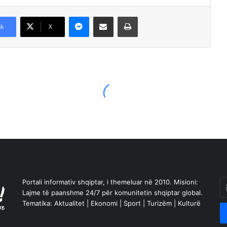
Messenger
Shpërndajeni me anë të postës elektronike
Printoje
k
X
Portali informativ shqiptar, i themeluar në 2010. Misioni:
En
Lajme të paanshme 24/7 për komunitetin shqiptar global.
yo
Tematika: Aktualitet | Ekonomi | Sport | Turizëm | Kulturë
Em
a