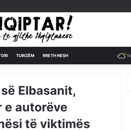
TORI
TURIZËM
RRETH NESH
Ti
 së Elbasanit,
r e autorëve
nësi të viktimës