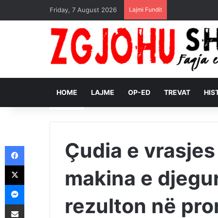
Friday, 7 August 2026
Lajmi Fundit
HOME
LAJME
OP-ED
TREVAT
HIS
Çudia e vrasjes
Facebook
X
makina e djegu
Messenger
rezulton në pro
Shpërndajeni me anë të postës elektronike