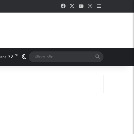
Facebook
X
YouTube
Instagram
Sidebar
℃
32
Switch skin
Kërko
rana
për