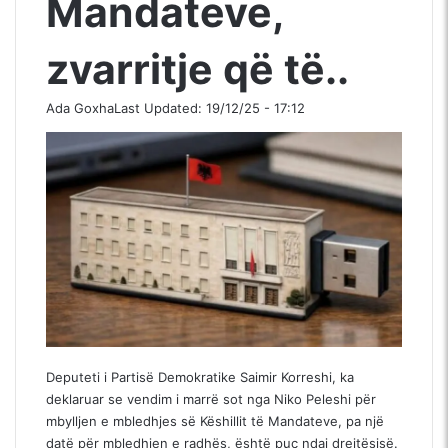
Mandateve,
zvarritje që të..
Ada Goxha
Last Updated: 19/12/25 - 17:12
Deputeti i Partisë Demokratike Saimir Korreshi, ka
deklaruar se vendim i marrë sot nga Niko Peleshi për
mbylljen e mbledhjes së Këshillit të Mandateve, pa një
datë për mbledhjen e radhës, është puç ndaj drejtësisë.