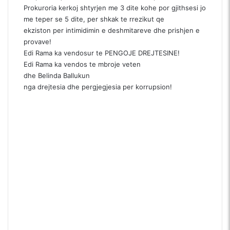
Prokuroria kerkoj shtyrjen me 3 dite kohe por gjithsesi jo
me teper se 5 dite, per shkak te rrezikut qe
ekziston per intimidimin e deshmitareve dhe prishjen e
provave!
Edi Rama ka vendosur te PENGOJE DREJTESINE!
Edi Rama ka vendos te mbroje veten
dhe Belinda Ballukun
nga drejtesia dhe pergjegjesia per korrupsion!