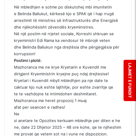
Në mbledhjen e sotme po diskutohej mbi imunitetin
e Belinda Ballukut, kërkesë kjo e SPAK që i hap rrugë
arrestimit të ministres së Infrastrukturës dhe Energjisë
dhe njëkohësisht zëvendës kryeministres.
Në një postim në rrjetet sociale, Korreshi shkruan se
kryeministri Edi Rama ka vendosur të mbrojë veten
dhe Belinda Ballukun nga drejtësia dhe përgjegjësia për
korrupsion!
Postimi i plotë:
LAJMET E FUNDIT
Mazhoranca me ne krye Kryetarin e Kuvendit me
dirigjent Kryeministrin kryejne puç ndaj drejtesise!
Kryetari i Kuvendit mbyll mbledhjen pa nje date te
caktuar kjo nuk eshte lajthitje, por eshte zvarritje qe
te te vazhdojne te intimidohen deshmitaret.
Mazhoranca me heret propozoj 1 muaj
afat per seancen e radhes!
Ne
si anetare te Opozites kerkuam mbledhje per diten e he
ne, date 22 Dhjetor 2025 – 48 ore kohe, qe te njiheshim
me provat qe vetem sot na i vune ne dispozicion.