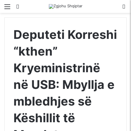
Menu
Kërko për
S
Deputeti Korreshi
“kthen”
Kryeministrinë
në USB: Mbyllja e
mbledhjes së
Këshillit të