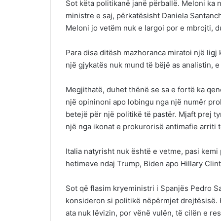
Sot këta politikanë janë përballë. Meloni ka
ministre e saj, përkatësisht Daniela Santanc
Meloni jo vetëm nuk e largoi por e mbrojti, 
Para disa ditësh mazhoranca miratoi një ligj
një gjykatës nuk mund të bëjë as analistin, e 
Megjithatë, duhet thënë se sa e fortë ka qenë 
një opininoni apo lobingu nga një numër pr
betejë për një politikë të pastër. Mjaft prej
një nga ikonat e prokurorisë antimafie arriti 
Italia natyrisht nuk është e vetme, pasi ke
hetimeve ndaj Trump, Biden apo Hillary Clint
Sot që flasim kryeministri i Spanjës Pedro 
konsideron si politikë nëpërmjet drejtësisë. 
ata nuk lëvizin, por vënë vulën, të cilën e re