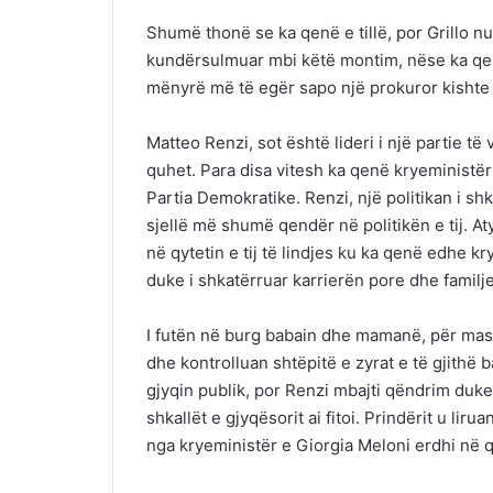
Shumë thonë se ka qenë e tillë, por Grillo n
kundërsulmuar mbi këtë montim, nëse ka qenë
mënyrë më të egër sapo një prokuror kishte 
Matteo Renzi, sot është lideri i një partie të 
quhet. Para disa vitesh ka qenë kryeministër 
Partia Demokratike. Renzi, një politikan i shk
sjellë më shumë qendër në politikën e tij. A
në qytetin e tij të lindjes ku ka qenë edhe k
duke i shkatërruar karrierën pore dhe familjen
I futën në burg babain dhe mamanë, për masht
dhe kontrolluan shtëpitë e zyrat e të gjith
gjyqin publik, por Renzi mbajti qëndrim duke 
shkallët e gjyqësorit ai fitoi. Prindërit u liru
nga kryeministër e Giorgia Meloni erdhi në q