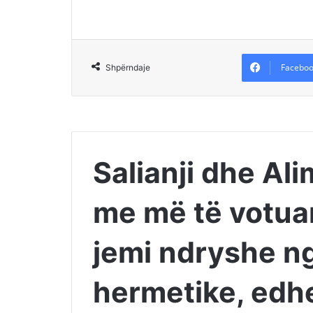
Faceboo
Shpërndaje