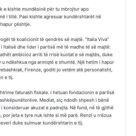
uk e kishte mundësinë për tu mbrojtur apo
 i tillë. Pasi kishte agresuar kundërshtarët në
hapur çështje.
vogël të koalicionit të qendrës së majtë. “Italia Viva”
i Italisë dhe lider i partisë më të madhe të së majtë:
athët ambicioz arriti të rrisë kuotat e së majtës, duke
ty u ndëshkua nga armiqtë e shumtë. Një hetim i hapur
ryebashkiak, Firenze, goditi jo vetëm atë personalisht,
 e tij.
rime faturash fiskale. i hetuan fondacionin e partisë
ë bashkëpunëtorëve. Mediat, siç ndodh shpesh i bënë
i konsideruar akuzat e padrejta. Në fund, në të gjithë
an, por jeta e tyre nuk ishte si më parë. Renzi u rrëzua
everi duke sulmuar kundërshtarin e tij.