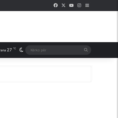
Facebook
X
YouTube
Instagram
Sidebar
℃
27
Switch skin
Kërko
rana
për