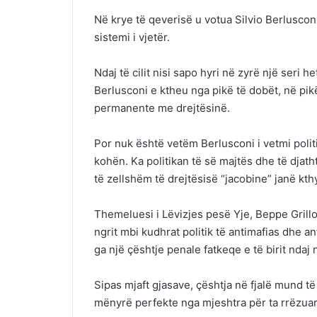
Në krye të qeverisë u votua Silvio Berlusconi,
sistemi i vjetër.
Ndaj të cilit nisi sapo hyri në zyrë një seri 
Berlusconi e ktheu nga pikë të dobët, në pikën
permanente me drejtësinë.
Por nuk është vetëm Berlusconi i vetmi politi
kohën. Ka politikan të së majtës dhe të djat
të zellshëm të drejtësisë “jacobine” janë kthy
Themeluesi i Lëvizjes pesë Yje, Beppe Grillo,
ngrit mbi kudhrat politik të antimafias dhe a
ga një çështje penale fatkeqe e të birit ndaj n
Sipas mjaft gjasave, çështja në fjalë mund të
mënyrë perfekte nga mjeshtra për ta rrëzuar