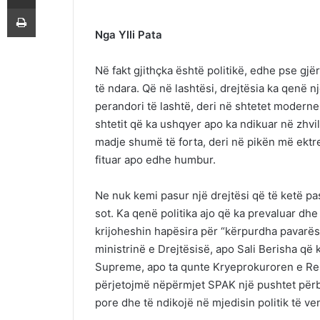
Printoje
Nga Ylli Pata
Në fakt gjithçka është politikë, edhe pse gjë
të ndara. Që në lashtësi, drejtësia ka qenë 
perandori të lashtë, deri në shtetet moderne
shtetit që ka ushqyer apo ka ndikuar në zhvil
madje shumë të forta, deri në pikën më ektre
fituar apo edhe humbur.
Ne nuk kemi pasur një drejtësi që të ketë pas
sot. Ka qenë politika ajo që ka prevaluar dhe
krijoheshin hapësira për “kërpurdha pavarës
ministrinë e Drejtësisë, apo Sali Berisha që
Supreme, apo ta qunte Kryeprokuroren e Repu
përjetojmë nëpërmjet SPAK një pushtet përbi
pore dhe të ndikojë në mjedisin politik të ve