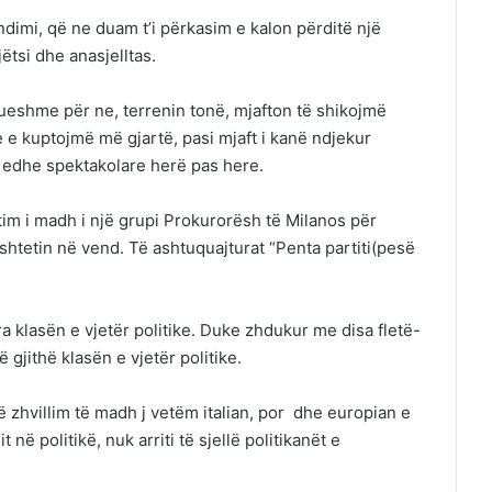
ndimi, që ne duam t’i përkasim e kalon përditë një
ëtsi dhe anasjelltas.
tueshme për ne, terrenin tonë, mjafton të shikojmë
he e kuptojmë më gjartë, pasi mjaft i kanë ndjekur
ë edhe spektakolare herë pas here.
hetim i madh i një grupi Prokurorësh të Milanos për
shtetin në vend. Të ashtuquajturat “Penta partiti(pesë
a klasën e vjetër politike. Duke zhdukur me disa fletë-
 gjithë klasën e vjetër politike.
jë zhvillim të madh j vetëm italian, por dhe europian e
 në politikë, nuk arriti të sjellë politikanët e