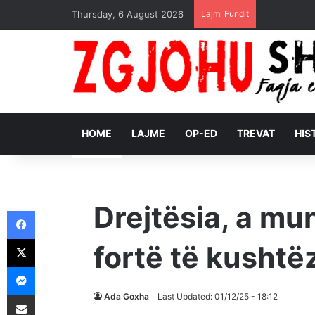
Thursday, 6 August 2026
Lajmi Fundit
HOME
LAJME
OP-ED
TREVAT
HIS
Drejtësia, a mu
Facebook
X
fortë të kushtëz
Messenger
Shpërndajeni me anë të postës elektronike
Ada Goxha
Last Updated: 01/12/25 - 18:12