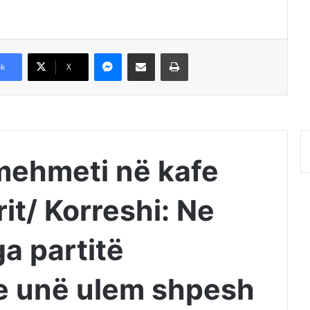
Messenger
Shpërndajeni me anë të postës elektronike
Printoje
k
X