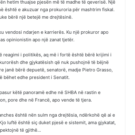
 nën hetim thuajse pjesën më të madhe të qeverisë. Një
hè është e akuzuar nga prokuroria për mashtrim fiskal.
duke bërë një betejë me drejtësinë.
 ku vendosi ndarjen e karrierës. Ku një prokuror apo
as opinionistin apo një zanat tjetër.
reagimi i politikës, aq më i fortë është bërë krijimi i
okurorësh dhe gjykatësish që nuk pushojnë të bëjnë
 tyre janë bërë depuetë, senatorë, madje Pietro Grasso,
të bëhet edhe president i Senatit.
mi pasur këtë panoramë edhe në SHBA në rastin e
on, pore dhe në Francë, apo vende të tjera.
Sanches është nën sulm nga drejtësia, ndërkohë që ai e
Kjo luftë është siç duket pjesë e sistemit, ama gjykatat,
spektojnë të gjithë…