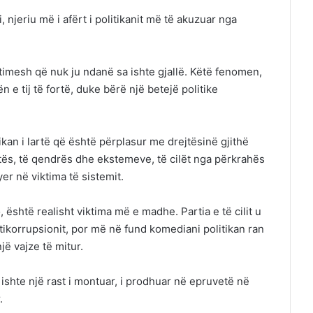
 njeriu më i afërt i politikanit më të akuzuar nga
hetimesh që nuk ju ndanë sa ishte gjallë. Këtë fenomen,
 e tij të fortë, duke bërë një betejë politike
kan i lartë që është përplasur me drejtësinë gjithë
htës, të qendrës dhe ekstemeve, të cilët nga përkrahës
er në viktima të sistemit.
 është realisht viktima më e madhe. Partia e të cilit u
ntikorrupsionit, por më në fund komediani politikan ran
jë vajze të mitur.
 ishte një rast i montuar, i prodhuar në epruvetë në
.