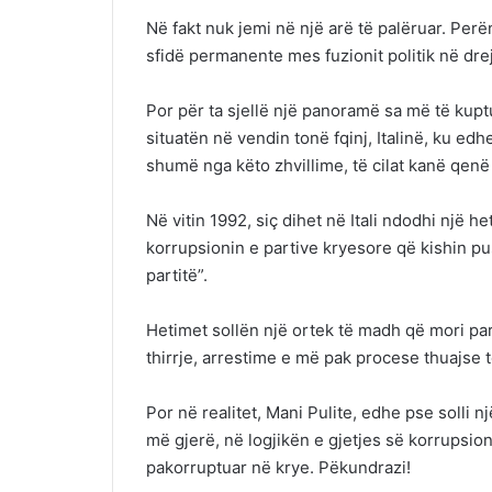
Në fakt nuk jemi në një arë të palëruar. Perë
sfidë permanente mes fuzionit politik në drej
Por për ta sjellë një panoramë sa më të kup
situatën në vendin tonë fqinj, Italinë, ku ed
shumë nga këto zhvillime, të cilat kanë qen
Në vitin 1992, siç dihet në Itali ndodhi një 
korrupsionin e partive kryesore që kishin pu
partitë”.
Hetimet sollën një ortek të madh që mori par
thirrje, arrestime e më pak procese thuajse të
Por në realitet, Mani Pulite, edhe pse solli n
më gjerë, në logjikën e gjetjes së korrupsionit
pakorruptuar në krye. Pëkundrazi!