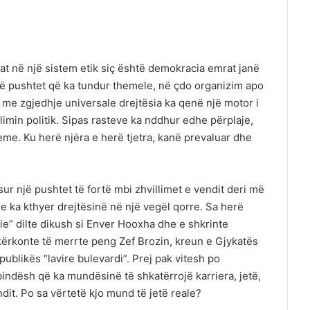
rat në një sistem etik siç është demokracia emrat janë
një pushtet që ka tundur themele, në çdo organizim apo
 me zgjedhje universale drejtësia ka qenë një motor i
limin politik. Sipas rasteve ka nddhur edhe përplaje,
me. Ku herë njëra e herë tjetra, kanë prevaluar dhe
ur një pushtet të fortë mbi zhvillimet e vendit deri më
 e ka kthyer drejtësinë në një vegël qorre. Sa herë
ie” dilte dikush si Enver Hooxha dhe e shkrinte
 kërkonte të merrte peng Zef Brozin, kreun e Gjykatës
blikës “lavire bulevardi”. Prej pak vitesh po
ndësh që ka mundësinë të shkatërrojë karriera, jetë,
ndit. Po sa vërtetë kjo mund të jetë reale?