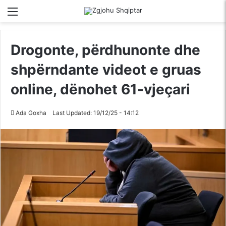
Menu
Kërko për
S
Drogonte, përdhunonte dhe
shpërndante videot e gruas
online, dënohet 61-vjeçari
Ada Goxha
Last Updated: 19/12/25 - 14:12