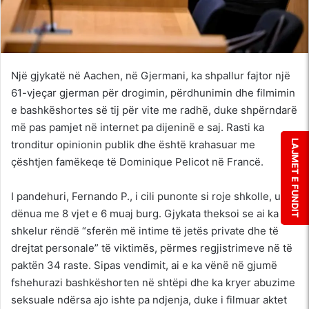
Një gjykatë në Aachen, në Gjermani, ka shpallur fajtor një
61-vjeçar gjerman për drogimin, përdhunimin dhe filmimin
e bashkëshortes së tij për vite me radhë, duke shpërndarë
më pas pamjet në internet pa dijeninë e saj. Rasti ka
tronditur opinionin publik dhe është krahasuar me
LAJMET E FUNDIT
çështjen famëkeqe të Dominique Pelicot në Francë.
I pandehuri, Fernando P., i cili punonte si roje shkolle, u
dënua me 8 vjet e 6 muaj burg. Gjykata theksoi se ai ka
shkelur rëndë “sferën më intime të jetës private dhe të
drejtat personale” të viktimës, përmes regjistrimeve në të
paktën 34 raste. Sipas vendimit, ai e ka vënë në gjumë
fshehurazi bashkëshorten në shtëpi dhe ka kryer abuzime
seksuale ndërsa ajo ishte pa ndjenja, duke i filmuar aktet