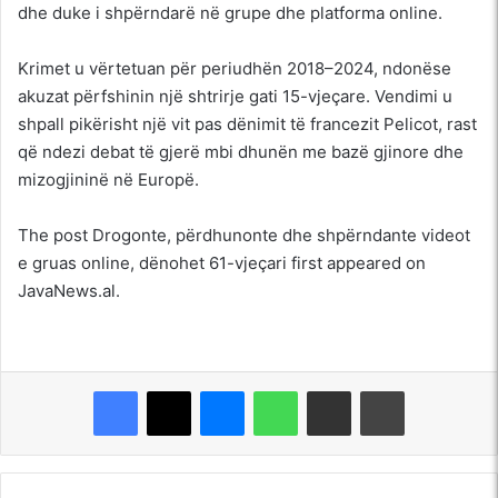
dhe duke i shpërndarë në grupe dhe platforma online.
Krimet u vërtetuan për periudhën 2018–2024, ndonëse
akuzat përfshinin një shtrirje gati 15-vjeçare. Vendimi u
shpall pikërisht një vit pas dënimit të francezit Pelicot, rast
që ndezi debat të gjerë mbi dhunën me bazë gjinore dhe
mizogjininë në Europë.
The post Drogonte, përdhunonte dhe shpërndante videot
e gruas online, dënohet 61-vjeçari first appeared on
JavaNews.al.
Messenger
WhatsApp
Shpërndajeni me anë të postës elektronike
Printoje