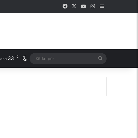
Facebook
X
YouTube
Instagram
Sidebar
℃
33
Switch skin
Kërko
rana
për