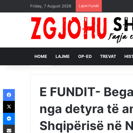
Friday, 7 August 2026
Lajmi Fundit
HOME
LAJME
OP-ED
TREVAT
HIS
E FUNDIT- Begaj
Facebook
X
nga detyra të a
Messenger
Shqipërisë në NA
Shpërndajeni me anë të postës elektronike