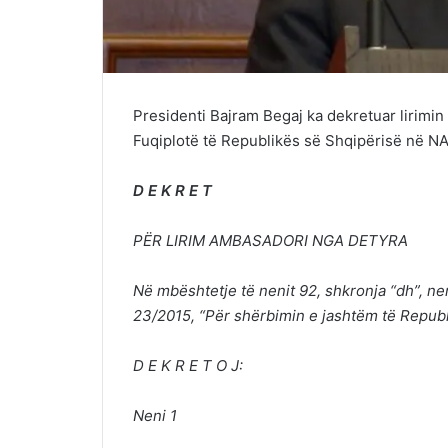
Presidenti Bajram Begaj ka dekretuar lirim
Fuqiplotë të Republikës së Shqipërisë në NATO
D E K R E T
PËR LIRIM AMBASADORI NGA DETYRA
Në mbështetje të nenit 92, shkronja “dh”, nenit
23/2015, “Për shërbimin e jashtëm të Republ
D E K R E T O J:
Neni 1