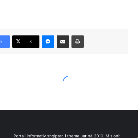
Messenger
Shpërndajeni me anë të postës elektronike
Printoje
k
X
Portali informativ shqiptar, i themeluar në 2010. Misioni:
En