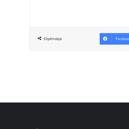
Faceboo
Shpërndaje