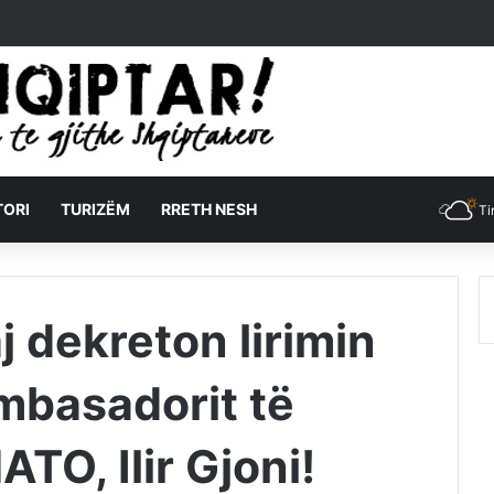
TORI
TURIZËM
RRETH NESH
Ti
 dekreton lirimin
mbasadorit të
TO, Ilir Gjoni!