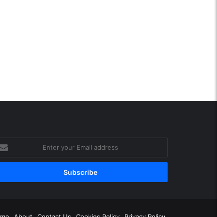
ter
ur
ail
ddress
gram
ome
About
Contact Us
Cookies Policy
Privacy Policy