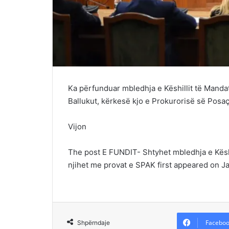
Ka përfunduar mbledhja e Këshillit të Mandat
Ballukut, kërkesë kjo e Prokurorisë së Posa
Vijon
The post E FUNDIT- Shtyhet mbledhja e Këshil
njihet me provat e SPAK first appeared on J
Faceboo
Shpërndaje