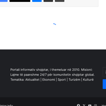
Portali informativ shqiptar, i themeluar në 2010. Misioni:
En
Lajme të paanshme 24/7 për komunitetin shqiptar global.
yo
Tematika: Aktualitet | Ekonomi | Sport | Turizëm | Kulturë
Em
a
ptar.info
Facebook
X
YouTube
Insta
H