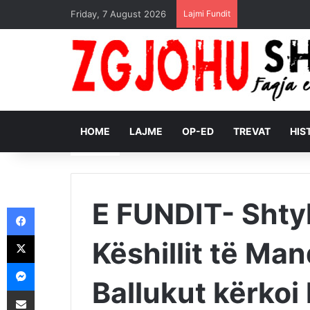
Friday, 7 August 2026
Lajmi Fundit
HOME
LAJME
OP-ED
TREVAT
HIS
E FUNDIT- Shty
Facebook
X
Këshillit të Man
Messenger
Ballukut kërkoi
Shpërndajeni me anë të postës elektronike