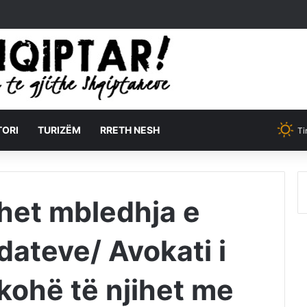
TORI
TURIZËM
RRETH NESH
Ti
het mbledhja e
dateve/ Avokati i
 kohë të njihet me