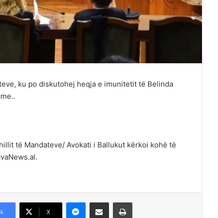
eve, ku po diskutohej heqja e imunitetit të Belinda
çme..
lit të Mandateve/ Avokati i Ballukut kërkoi kohë të
avaNews.al.
Messenger
Shpërndajeni me anë të postës elektronike
Printoje
k
X