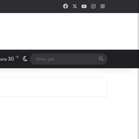
Facebook
X
YouTube
Instagram
Sidebar
℃
30
Switch skin
Kërko
rana
për