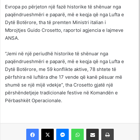
Evropa po përjeton një fazë historike të shënuar nga
paqëndrueshmëri e paparë, më e keqja që nga Lufta e
Dytë Botërore, tha të premten Ministri italian i
Mbrojtjes Guido Crosetto, raportoi agjencia e lajmeve
ANSA.
“Jemi në një periudhë historike të shënuar nga
paqëndrueshmëri e paparë, më e keqja që nga Lufta e
Dytë Botërore, me 59 konflikte aktive, 78 shtete të
përfshira në luftëra dhe 17 vende që kanë pësuar më
shumë se një mijë vdekje”, tha Crosetto gjatë një
përshëndetjeje tradicionale festive në Komandën e
Përbashkët Operacionale.
Messenger
WhatsApp
Shpërndajeni me anë të postës elektronike
Printoje