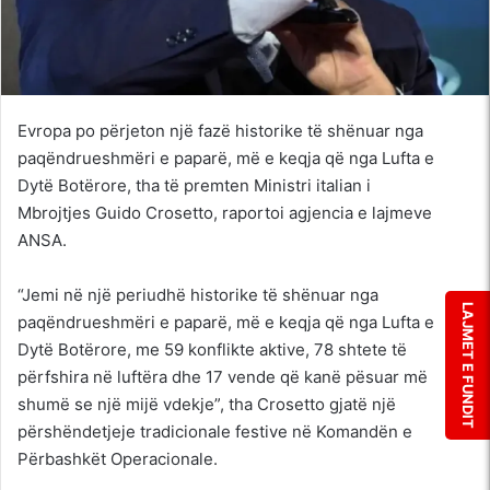
Evropa po përjeton një fazë historike të shënuar nga
paqëndrueshmëri e paparë, më e keqja që nga Lufta e
Dytë Botërore, tha të premten Ministri italian i
Mbrojtjes Guido Crosetto, raportoi agjencia e lajmeve
ANSA.
“Jemi në një periudhë historike të shënuar nga
LAJMET E FUNDIT
paqëndrueshmëri e paparë, më e keqja që nga Lufta e
Dytë Botërore, me 59 konflikte aktive, 78 shtete të
përfshira në luftëra dhe 17 vende që kanë pësuar më
shumë se një mijë vdekje”, tha Crosetto gjatë një
përshëndetjeje tradicionale festive në Komandën e
Përbashkët Operacionale.