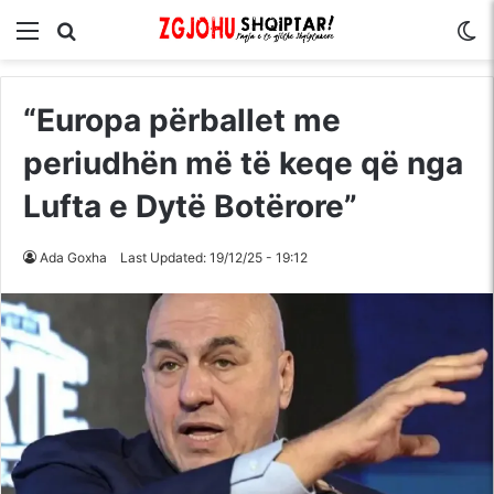
Menu
Kërko për
S
“Europa përballet me
periudhën më të keqe që nga
Lufta e Dytë Botërore”
Ada Goxha
Last Updated: 19/12/25 - 19:12