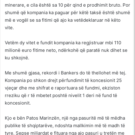
minerare, e cila është sa 10 për qind e prodhimit bruto. Por
shumë që kompania ka paguar për këtë taksë është shumë
më e vogël se sa fitimi që ajo ka vetëdeklaruar në këto
vite.
Vetëm dy vitet e fundit kompania ka regjistruar mbi 110
milionë euro fitime neto, ndërkohë që paratë nuk dihet se
ku shkojnë.
Me shumë gjasa, rekordi i Bankers do të thellohet më tej.
Kompania po shkon drejt përfundimit të koncesionit 25
vjeçar dhe me shifrat e raportuara së fundmi, ekziston
rreziku që r të mbetet poshtë nivelit 1 deri në fund të
koncesionit.
Kjo e bën Patos Marinzën, një nga pasuritë më të mëdha
publike të shqiptarëve, ndoshta mallkimin më të madh të
tyre. Sepse miliardat e fituara nga ajo pasuri u tretën me