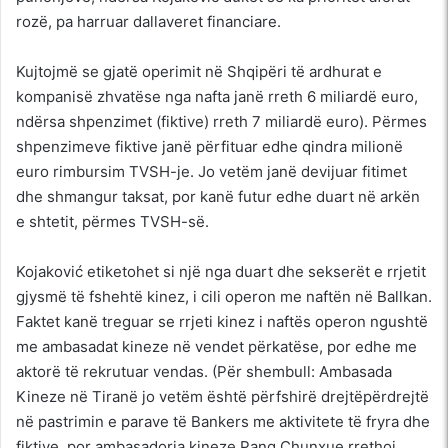
rozë, pa harruar dallaveret financiare.
Kujtojmë se gjatë operimit në Shqipëri të ardhurat e
kompanisë zhvatëse nga nafta janë rreth 6 miliardë euro,
ndërsa shpenzimet (fiktive) rreth 7 miliardë euro). Përmes
shpenzimeve fiktive janë përfituar edhe qindra milionë
euro rimbursim TVSH-je. Jo vetëm janë devijuar fitimet
dhe shmangur taksat, por kanë futur edhe duart në arkën
e shtetit, përmes TVSH-së.
Kojaković etiketohet si një nga duart dhe sekserët e rrjetit
gjysmë të fshehtë kinez, i cili operon me naftën në Ballkan.
Faktet kanë treguar se rrjeti kinez i naftës operon ngushtë
me ambasadat kineze në vendet përkatëse, por edhe me
aktorë të rekrutuar vendas. (Për shembull: Ambasada
Kineze në Tiranë jo vetëm është përfshirë drejtëpërdrejtë
në pastrimin e parave të Bankers me aktivitete të fryra dhe
fiktive, por ambasadorja kineze Pang Chunxue rrethoi