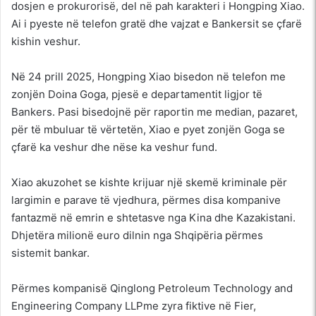
dosjen e prokurorisë, del në pah karakteri i Hongping Xiao.
Ai i pyeste në telefon gratë dhe vajzat e Bankersit se çfarë
kishin veshur.
Në 24 prill 2025, Hongping Xiao bisedon në telefon me
zonjën Doina Goga, pjesë e departamentit ligjor të
Bankers. Pasi bisedojnë për raportin me median, pazaret,
për të mbuluar të vërtetën, Xiao e pyet zonjën Goga se
çfarë ka veshur dhe nëse ka veshur fund.
Xiao akuzohet se kishte krijuar një skemë kriminale për
largimin e parave të vjedhura, përmes disa kompanive
fantazmë në emrin e shtetasve nga Kina dhe Kazakistani.
Dhjetëra milionë euro dilnin nga Shqipëria përmes
sistemit bankar.
Përmes kompanisë Qinglong Petroleum Technology and
Engineering Company LLPme zyra fiktive në Fier,