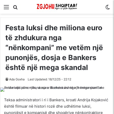
Menu
Kërko për
S
Festa luksi dhe miliona euro
të zhdukura nga
“nënkompani” me vetëm një
punonjës, dosja e Bankers
është një mega skandal
Ada Goxha
Last Updated: 18/12/25 - 22:12
Teksa administratori i ri i Bankers, kroati Andrija Kojaković
është filmuar në histori rozë dhe udhëtime luksi,
punonjësit e kompanisë dhe shoqërive nënkontraktore