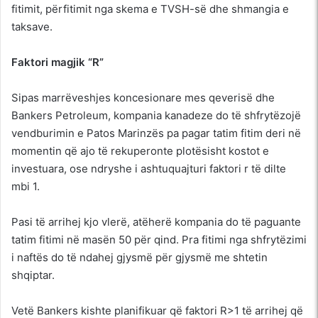
fitimit, përfitimit nga skema e TVSH-së dhe shmangia e
taksave.
Faktori magjik “R”
Sipas marrëveshjes koncesionare mes qeverisë dhe
Bankers Petroleum, kompania kanadeze do të shfrytëzojë
vendburimin e Patos Marinzës pa pagar tatim fitim deri në
momentin që ajo të rekuperonte plotësisht kostot e
investuara, ose ndryshe i ashtuquajturi faktori r të dilte
mbi 1.
Pasi të arrihej kjo vlerë, atëherë kompania do të paguante
tatim fitimi në masën 50 për qind. Pra fitimi nga shfrytëzimi
i naftës do të ndahej gjysmë për gjysmë me shtetin
shqiptar.
Vetë Bankers kishte planifikuar që faktori R>1 të arrihej që