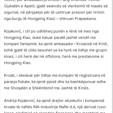
Gjykatën e Apelit, gjatë seancës së vlerësimit të masës së
sigurisë, në përpjekje për të ushtruar presion për lirimin
nga burgu të Hongping Xiao) – shkruan Prapaskena.
Kojaković, i cili po udhëheq punën e lënë në mes nga
Hongping Xiao, duke kaluar paratë jashtë vendit me
kompani fantazmë, ka qenë ambasador i Kroacisë në Kinë,
kohë gjatë të cilës besohet se ka hyrë në lidhje me grupin
kinez, i cili herë del në offshore, herë me prestanome si
Hongping Xiao.
Kroati, i skeduar për lidhje me kompani të regjistruara në
parasja fiskale, ka qenë pjesë dhe ka bashkëpunuar edhe
me Shoqatën e Shkëmbimit me Jashtë të Kinës.
Andrija Kojaković, ka qenë drejtor ekzekutiv i kompanisë
kroate të naftës INA-Industrije Nafte d.d, një derivat ruso-