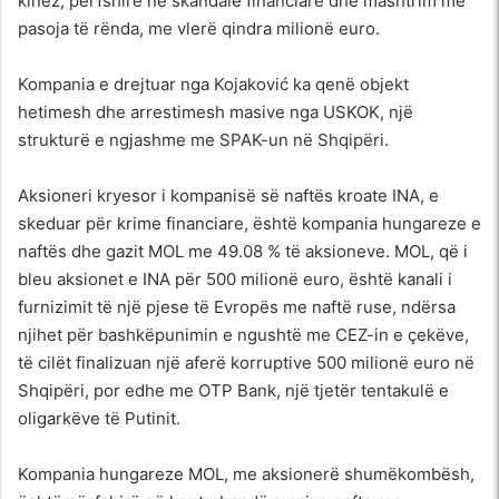
kinez, përfshirë në skandale financiare dhe mashtrim me
pasoja të rënda, me vlerë qindra milionë euro.
Kompania e drejtuar nga Kojaković ka qenë objekt
hetimesh dhe arrestimesh masive nga USKOK, një
strukturë e ngjashme me SPAK-un në Shqipëri.
Aksioneri kryesor i kompanisë së naftës kroate INA, e
skeduar për krime financiare, është kompania hungareze e
naftës dhe gazit MOL me 49.08 % të aksioneve. MOL, që i
bleu aksionet e INA për 500 milionë euro, është kanali i
furnizimit të një pjese të Evropës me naftë ruse, ndërsa
njihet për bashkëpunimin e ngushtë me CEZ-in e çekëve,
të cilët finalizuan një aferë korruptive 500 milionë euro në
Shqipëri, por edhe me OTP Bank, një tjetër tentakulë e
oligarkëve të Putinit.
Kompania hungareze MOL, me aksionerë shumëkombësh,