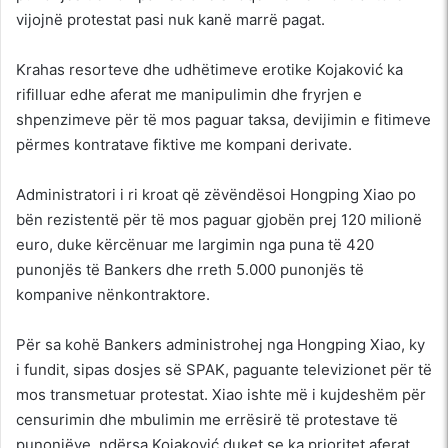
vijojnë protestat pasi nuk kanë marrë pagat.
Krahas resorteve dhe udhëtimeve erotike Kojaković ka
rifilluar edhe aferat me manipulimin dhe fryrjen e
shpenzimeve për të mos paguar taksa, devijimin e fitimeve
përmes kontratave fiktive me kompani derivate.
Administratori i ri kroat që zëvëndësoi Hongping Xiao po
bën rezistentë për të mos paguar gjobën prej 120 milionë
euro, duke kërcënuar me largimin nga puna të 420
punonjës të Bankers dhe rreth 5.000 punonjës të
kompanive nënkontraktore.
Për sa kohë Bankers administrohej nga Hongping Xiao, ky
i fundit, sipas dosjes së SPAK, paguante televizionet për të
mos transmetuar protestat. Xiao ishte më i kujdeshëm për
censurimin dhe mbulimin me errësirë të protestave të
punonjëve, ndërsa Kojaković duket se ka prioritet aferat