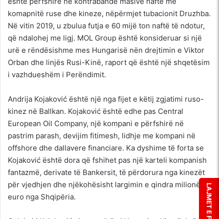
është përfshirë në kontrabandë masive nafte me
komapnitë ruse dhe kineze, nëpërmjet tubacionit Druzhba.
Në vitin 2019, u zbulua futja e 60 mijë ton naftë të ndotur,
që ndalohej me ligj. MOL Group është konsideruar si një
urë e rëndësishme mes Hungarisë nën drejtimin e Viktor
Orban dhe linjës Rusi-Kinë, raport që është një shqetësim
i vazhdueshëm i Perëndimit.
Andrija Kojaković është një nga fijet e këtij zgjatimi ruso-
kinez në Ballkan. Kojaković është edhe pas Central
European Oil Company, një kompani e përfshirë në
pastrim parash, devijim fitimesh, lidhje me kompani në
offshore dhe dallavere financiare. Ka dyshime të forta se
Kojaković është dora që fshihet pas një karteli kompanish
fantazmë, derivate të Bankersit, të përdorura nga kinezët
për vjedhjen dhe njëkohësisht largimin e qindra milionë
LAJMET E FUNDIT
euro nga Shqipëria.