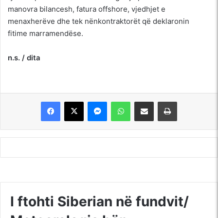
manovra bilancesh, fatura offshore, vjedhjet e
menaxherëve dhe tek nënkontraktorët që deklaronin
fitime marramendëse.
n.s. / dita
Messenger
WhatsApp
Shpërndajeni me anë të postës elektronike
Printoje