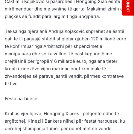
Caktimi i Kojaković si pasardhës i Hongping Xiao është i
mirëmenduar dhe me synime të qarta; Maksimalizimin e
plaçkës së fundit para largimit nga Shqipëria.
Teksa nga njëra anë Andrija Kojaković shprehet se është
gati të t’i paguajë shtetit shqiptar gjobën 120 milionë euro
të konfirmuar nga Arbitrazhi për shpenzimet e
manipuluara dhe se ka vullnet të bashkëpunojë me
drejtësinë për ‘gropën’ 6 miliardë euro, nga ana tjetër
kroati i kinezëve vijon makinacionet kriminale të
zhvandosjes së parave jashtë vendit, përmes kontratave
fiktive.
Festa harbuese
Krahas vjedhjeve, Hongping Xiao-s i pëlqente edhe të
argëtohej. Kinezi i Bankers njihej për festat harbuese, ku
derdhej shampanja ‘lumë’, për udhëtimet në vende