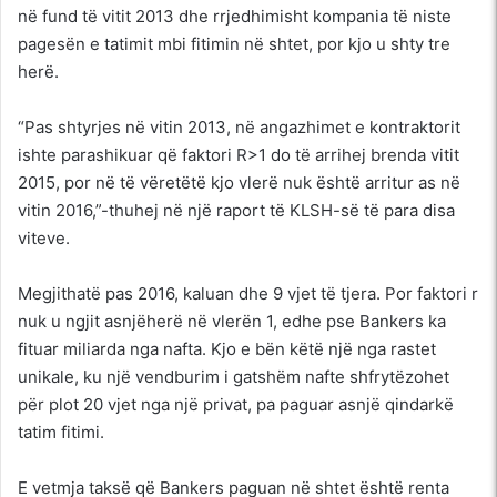
në fund të vitit 2013 dhe rrjedhimisht kompania të niste
pagesën e tatimit mbi fitimin në shtet, por kjo u shty tre
herë.
“Pas shtyrjes në vitin 2013, në angazhimet e kontraktorit
ishte parashikuar që faktori R>1 do të arrihej brenda vitit
2015, por në të vëretëtë kjo vlerë nuk është arritur as në
vitin 2016,”-thuhej në një raport të KLSH-së të para disa
viteve.
Megjithatë pas 2016, kaluan dhe 9 vjet të tjera. Por faktori r
nuk u ngjit asnjëherë në vlerën 1, edhe pse Bankers ka
fituar miliarda nga nafta. Kjo e bën këtë një nga rastet
unikale, ku një vendburim i gatshëm nafte shfrytëzohet
për plot 20 vjet nga një privat, pa paguar asnjë qindarkë
tatim fitimi.
E vetmja taksë që Bankers paguan në shtet është renta