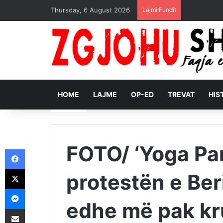
Thursday, 6 August 2026
Lajmi Fundit
HOME
LAJME
OP-ED
TREVAT
HIS
FOTO/ ‘Yoga Part
Facebook
X
protestën e Ber
Messenger
edhe më pak kr
Shpërndajeni me anë të postës elektronike