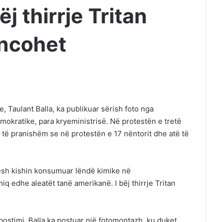
j thirrje Tritan
ancohet
e, Taulant Balla, ka publikuar sërish foto nga
mokratike, para kryeministrisë. Në protestën e tretë
k të pranishëm se në protestën e 17 nëntorit dhe atë të
esh kishin konsumuar lëndë kimike në
q edhe aleatët tanë amerikanë. I bëj thirrje Tritan
postimi, Balla ka postuar një fotomontazh, ku duket