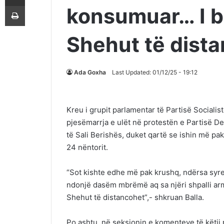
Printoje
konsumuar… I bë
Shehut të dist
Ada Goxha
Last Updated: 01/12/25 - 19:12
Kreu i grupit parlamentar të Partisë Socialist
pjesëmarrja e ulët në protestën e Partisë De
të Sali Berishës, duket qartë se ishin më pa
24 nëntorit.
“Sot kishte edhe më pak krushq, ndërsa syr
ndonjë dasëm mbrëmë aq sa njëri shpalli armi
Shehut të distancohet”,- shkruan Balla.
Po ashtu, në seksionin e komenteve të këtij 