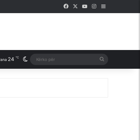
Facebook
X
YouTube
Instagram
Sidebar
℃
24
Switch skin
Kërko
rana
për