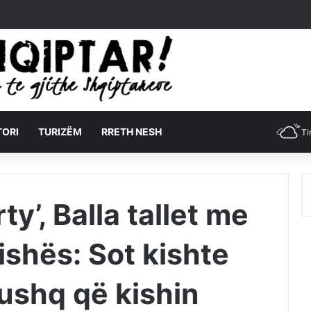
TORI
TURIZËM
RRETH NESH
Ti
y’, Balla tallet me
ishës: Sot kishte
ushq që kishin