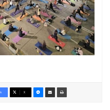
Messenger
Shpërndajeni me anë të postës elektronike
Printoje
k
X