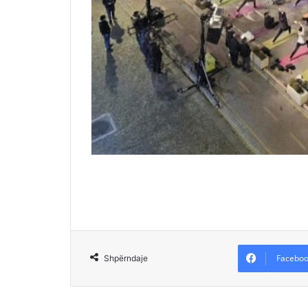
Faceboo
Shpërndaje