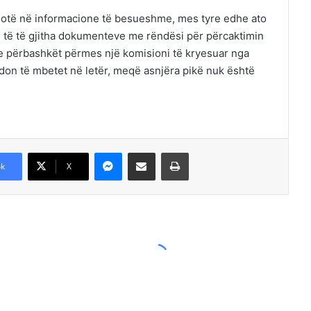
plotë në informacione të besueshme, mes tyre edhe ato
on të të gjitha dokumenteve me rëndësi për përcaktimin
ë e përbashkët përmes një komisioni të kryesuar nga
hdon të mbetet në letër, meqë asnjëra pikë nuk është
Messenger
Shpërndajeni me anë të postës elektronike
Printoje
k
X