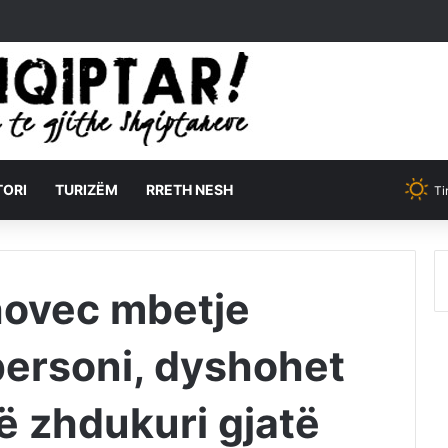
TORI
TURIZËM
RRETH NESH
Ti
hovec mbetje
personi, dyshohet
të zhdukuri gjatë