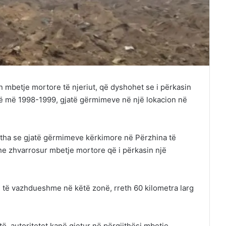
 mbetje mortore të njeriut, që dyshohet se i përkasin
vë më 1998-1999, gjatë gërmimeve në një lokacion në
 tha se gjatë gërmimeve kërkimore në Përzhina të
he zhvarrosur mbetje mortore që i përkasin një
 të vazhdueshme në këtë zonë, rreth 60 kilometra larg
, autoritetet kanë gjetur në përgjithësi mbetje