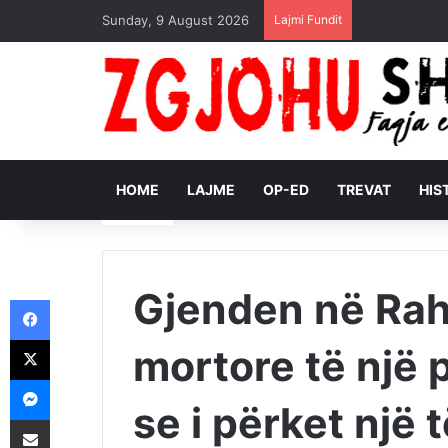
Sunday, 9 August 2026
Lajmi Fundit
HOME
LAJME
OP-ED
TREVAT
HIS
Gjenden në Ra
Facebook
X
mortore të një 
Messenger
se i përket një 
Shpërndajeni me anë të postës elektronike