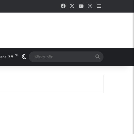
Facebook
X
YouTube
Instagram
Sidebar
℃
36
Switch skin
Kërko
rana
për