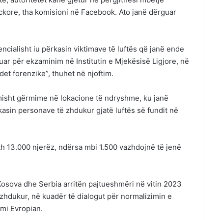
ckore, tha komisioni në Facebook. Ato janë dërguar
encialisht iu përkasin viktimave të luftës që janë ende
ar për ekzaminim në Institutin e Mjekësisë Ligjore, në
et forenzike”, thuhet në njoftim.
imisht gërmime në lokacione të ndryshme, ku janë
asin personave të zhdukur gjatë luftës së fundit në
th 13.000 njerëz, ndërsa mbi 1.500 vazhdojnë të jenë
 Kosova dhe Serbia arritën pajtueshmëri në vitin 2023
zhdukur, në kuadër të dialogut për normalizimin e
mi Evropian.