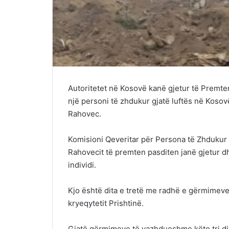
Autoritetet në Kosovë kanë gjetur të Premten
një personi të zhdukur gjatë luftës në Koso
Rahovec.
Komisioni Qeveritar për Persona të Zhdukur
Rahovecit të premten pasditen janë gjetur d
individi.
Kjo është dita e tretë me radhë e gërmimeve
kryeqytetit Prishtinë.
Gjatë gërmimeve të vazhdueshme këto tri ditë