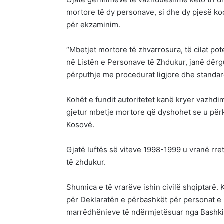
mortore të dy personave, si dhe dy pjesë ko
për ekzaminim.
“Mbetjet mortore të zhvarrosura, të cilat pot
në Listën e Personave të Zhdukur, janë dërgu
përputhje me procedurat ligjore dhe standard
Kohët e fundit autoritetet kanë kryer vazhd
gjetur mbetje mortore që dyshohet se u përk
Kosovë.
Gjatë luftës së viteve 1998-1999 u vranë rre
të zhdukur.
Shumica e të vrarëve ishin civilë shqiptarë.
për Deklaratën e përbashkët për personat e 
marrëdhënieve të ndërmjetësuar nga Bashki