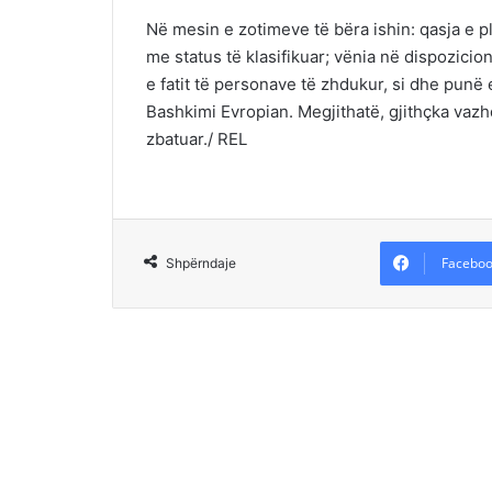
Në mesin e zotimeve të bëra ishin: qasja e 
me status të klasifikuar; vënia në dispozici
e fatit të personave të zhdukur, si dhe pun
Bashkimi Evropian. Megjithatë, gjithçka vaz
zbatuar./ REL
Faceboo
Shpërndaje