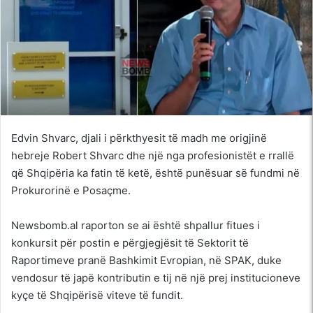
Edvin Shvarc, djali i përkthyesit të madh me origjinë
hebreje Robert Shvarc dhe një nga profesionistët e rrallë
që Shqipëria ka fatin të ketë, është punësuar së fundmi në
Prokurorinë e Posaçme.
Newsbomb.al raporton se ai është shpallur fitues i
konkursit për postin e përgjegjësit të Sektorit të
Raportimeve pranë Bashkimit Evropian, në SPAK, duke
vendosur të japë kontributin e tij në një prej institucioneve
kyçe të Shqipërisë viteve të fundit.