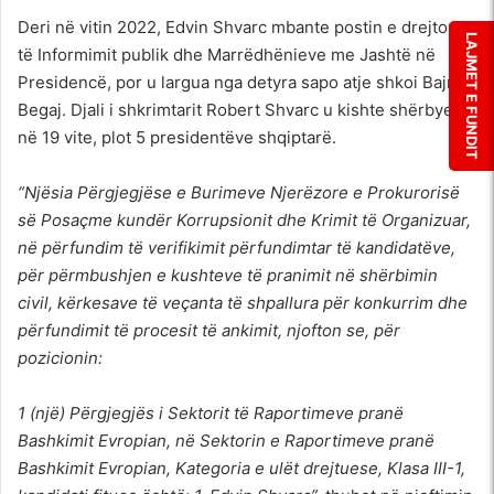
Deri në vitin 2022, Edvin Shvarc mbante postin e drejtorit
LAJMET E FUNDIT
të Informimit publik dhe Marrëdhënieve me Jashtë në
Presidencë, por u largua nga detyra sapo atje shkoi Bajram
Begaj. Djali i shkrimtarit Robert Shvarc u kishte shërbyer
në 19 vite, plot 5 presidentëve shqiptarë.
“Njësia Përgjegjëse e Burimeve Njerëzore e Prokurorisë
së Posaçme kundër Korrupsionit dhe Krimit të Organizuar,
në përfundim të verifikimit përfundimtar të kandidatëve,
për përmbushjen e kushteve të pranimit në shërbimin
civil, kërkesave të veçanta të shpallura për konkurrim dhe
përfundimit të procesit të ankimit, njofton se, për
pozicionin:
1 (një) Përgjegjës i Sektorit të Raportimeve pranë
Bashkimit Evropian, në Sektorin e Raportimeve pranë
Bashkimit Evropian, Kategoria e ulët drejtuese, Klasa III-1,