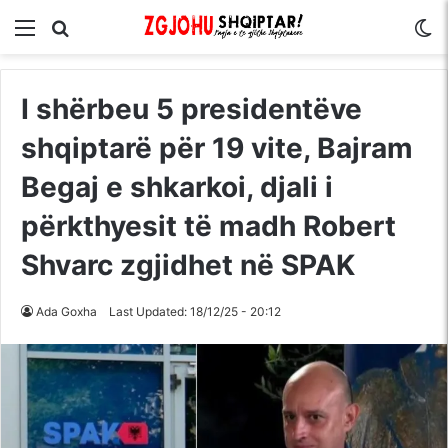
Menu
Kërko për
S
I shërbeu 5 presidentëve
shqiptarë për 19 vite, Bajram
Begaj e shkarkoi, djali i
përkthyesit të madh Robert
Shvarc zgjidhet në SPAK
Ada Goxha
Last Updated: 18/12/25 - 20:12