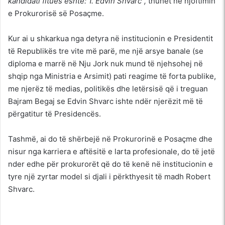
kandidati fitues është: 1. Edvin Shvarc”,
thuhet në njoftimin
e Prokurorisë së Posaçme.
Kur ai u shkarkua nga detyra në institucionin e Presidentit
të Republikës tre vite më parë, me një arsye banale (se
diploma e marrë në Nju Jork nuk mund të njehsohej në
shqip nga Ministria e Arsimit) pati reagime të forta publike,
me njerëz të medias, politikës dhe letërsisë që i treguan
Bajram Begaj se Edvin Shvarc ishte ndër njerëzit më të
përgatitur të Presidencës.
Tashmë, ai do të shërbejë në Prokurorinë e Posaçme dhe
nisur nga karriera e aftësitë e larta profesionale, do të jetë
nder edhe për prokurorët që do të kenë në institucionin e
tyre një zyrtar model si djali i përkthyesit të madh Robert
Shvarc.