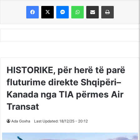
Messenger
WhatsApp
Shpërndajeni me anë të postës elektronike
Printoje