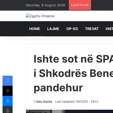
Saturday, 8 August 2026
Lajmi Fundit
HOME
LAJME
OP-ED
TREVAT
HIS
Ishte sot në S
i Shkodrës Bene
Facebook
pandehur
X
Messenger
Ada Goxha
Last Updated: 19/12/25 - 18:12
Shpërndajeni me anë të postës elektronike