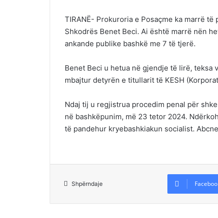
TIRANË- Prokuroria e Posaçme ka marrë të p
Shkodrës Benet Beci. Ai është marrë nën he
ankande publike bashkë me 7 të tjerë.
Benet Beci u hetua në gjendje të lirë, teksa
mbajtur detyrën e titullarit të KESH (Korpora
Ndaj tij u regjistrua procedim penal për shk
në bashkëpunim, më 23 tetor 2024. Ndërkohë,
të pandehur kryebashkiakun socialist. Abcn
Faceboo
Shpërndaje