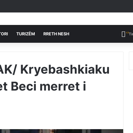
TORI
TURIZËM
RRETH NESH
Ti
PAK/ Kryebashkiaku
t Beci merret i