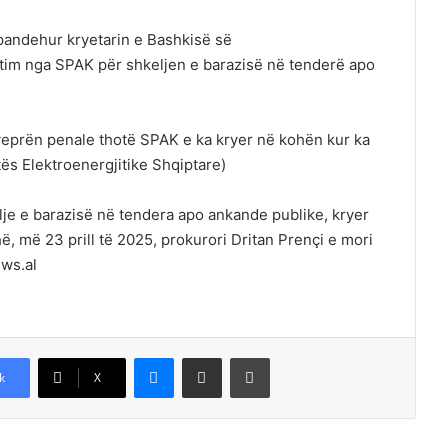
andehur kryetarin e Bashkisë së
tim nga SPAK për shkeljen e barazisë në tenderë apo
 veprën penale thotë SPAK e ka kryer në kohën kur ka
tës Elektroenergjitike Shqiptare)
elje e barazisë në tendera apo ankande publike, kryer
 më 23 prill të 2025, prokurori Dritan Prençi e mori
ews.al
Messenger
Shpërndajeni me anë të postës elektronike
Printoje
k
X