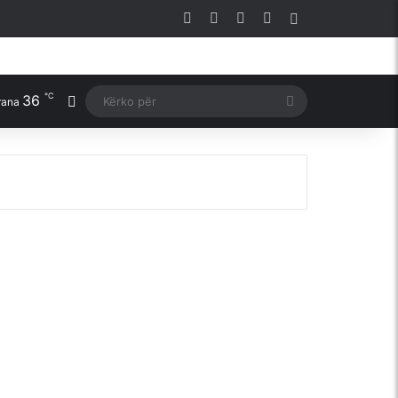
Facebook
X
YouTube
Instagram
Sidebar
℃
36
Switch skin
Kërko
rana
për