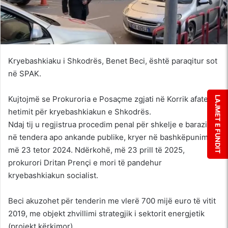
Kryebashkiaku i Shkodrës, Benet Beci, është paraqitur sot
në SPAK.
Kujtojmë se Prokuroria e Posaçme zgjati në Korrik afatet e
LAJMET E FUNDIT
hetimit për kryebashkiakun e Shkodrës.
Ndaj tij u regjistrua procedim penal për shkelje e barazisë
në tendera apo ankande publike, kryer në bashkëpunim,
më 23 tetor 2024. Ndërkohë, më 23 prill të 2025,
prokurori Dritan Prençi e mori të pandehur
kryebashkiakun socialist.
Beci akuzohet për tenderin me vlerë 700 mijë euro të vitit
2019, me objekt zhvillimi strategjik i sektorit energjetik
(projekt kërkimor).