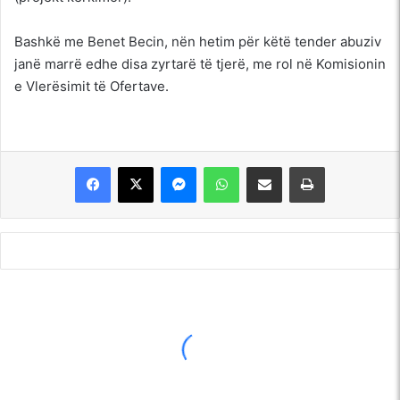
Bashkë me Benet Becin, nën hetim për këtë tender abuziv
janë marrë edhe disa zyrtarë të tjerë, me rol në Komisionin
e Vlerësimit të Ofertave.
Messenger
WhatsApp
Shpërndajeni me anë të postës elektronike
Printoje