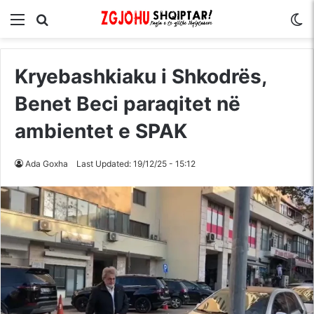
Menu
Kërko për
S
Kryebashkiaku i Shkodrës,
Benet Beci paraqitet në
ambientet e SPAK
Ada Goxha
Last Updated: 19/12/25 - 15:12