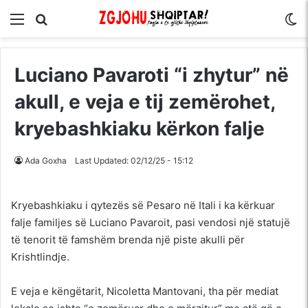
Menu
Kërko për
S
Luciano Pavaroti “i zhytur” në
akull, e veja e tij zemërohet,
kryebashkiaku kërkon falje
Ada Goxha
Last Updated: 02/12/25 - 15:12
Kryebashkiaku i qytezës së Pesaro në Itali i ka kërkuar
falje familjes së Luciano Pavaroit, pasi vendosi një statujë
të tenorit të famshëm brenda një piste akulli për
Krishtlindje.
E veja e këngëtarit, Nicoletta Mantovani, tha për mediat