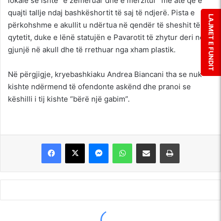
lokale se ishte “e zemëruar dhe e mërzitur” me atë që e
quajti tallje ndaj bashkëshortit të saj të ndjerë. Pista e
LAJMET E FUNDIT
përkohshme e akullit u ndërtua në qendër të sheshit të
qytetit, duke e lënë statujën e Pavarotit të zhytur deri në
gjunjë në akull dhe të rrethuar nga xham plastik.
Në përgjigje, kryebashkiaku Andrea Biancani tha se nuk
kishte ndërmend të ofendonte askënd dhe pranoi se
këshilli i tij kishte “bërë një gabim”.
Messenger
WhatsApp
Shpërndajeni me anë të postës elektronike
Printoje