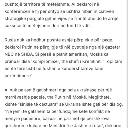
pushtojë territore të mëtejshme. Ai deklaroi në
konferencën e tij për shtyp se ushtria mban iniciativën
strategjike përgjatë gjithë vijës së frontit dhe do të arrijë
suksese të mëtejshme deri në fund të vitit.
Rusia nuk ka hedhur poshtë asnjë përpjekje për paqe,
deklaroi Putin në përgjigje të një pyetjeje nga një gazetar i
NBC në SHBA. Si pjesë e planit amerikan, Moska ka
pranuar disa “kompromise”, tha shefi i Kremlinit. “Topi tani
është tërësisht në fushën e kundërshtarëve tanë
perëndimorë”.
Ai nuk pa asnjë gatishmëri nga pala ukrainase për një
marrëveshje paqeje, tha Putin në Moskë. Megjithatë,
kishte “sinjale të caktuara” se Ukraina ishte gati për dialog.
“Ne jemi të gatshëm ta përfundojmë këtë konflikt në
mënyrë paqësore, bazuar në parimet që përshkrova
qershorin e kaluar në Ministrinë e Jashtme ruse”, deklaroi