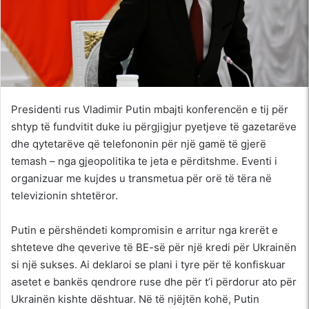
Presidenti rus Vladimir Putin mbajti konferencën e tij për
shtyp të fundvitit duke iu përgjigjur pyetjeve të gazetarëve
dhe qytetarëve që telefononin për një gamë të gjerë
temash – nga gjeopolitika te jeta e përditshme. Eventi i
organizuar me kujdes u transmetua për orë të tëra në
televizionin shtetëror.
Putin e përshëndeti kompromisin e arritur nga krerët e
shteteve dhe qeverive të BE-së për një kredi për Ukrainën
si një sukses. Ai deklaroi se plani i tyre për të konfiskuar
asetet e bankës qendrore ruse dhe për t’i përdorur ato për
Ukrainën kishte dështuar. Në të njëjtën kohë, Putin