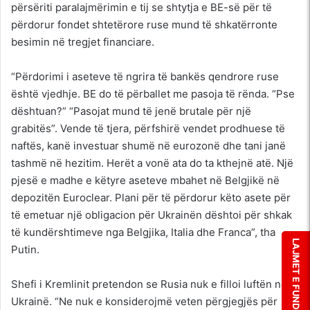
përsëriti paralajmërimin e tij se shtytja e BE-së për të
përdorur fondet shtetërore ruse mund të shkatërronte
besimin në tregjet financiare.
“Përdorimi i aseteve të ngrira të bankës qendrore ruse
është vjedhje. BE do të përballet me pasoja të rënda. “Pse
dështuan?” “Pasojat mund të jenë brutale për një
grabitës”. Vende të tjera, përfshirë vendet prodhuese të
naftës, kanë investuar shumë në eurozonë dhe tani janë
tashmë në hezitim. Herët a vonë ata do ta kthejnë atë. Një
pjesë e madhe e këtyre aseteve mbahet në Belgjikë në
depozitën Euroclear. Plani për të përdorur këto asete për
të emetuar një obligacion për Ukrainën dështoi për shkak
të kundërshtimeve nga Belgjika, Italia dhe Franca”, tha
LAJMET E FUNDIT
Putin.
Shefi i Kremlinit pretendon se Rusia nuk e filloi luftën në
Ukrainë. “Ne nuk e konsiderojmë veten përgjegjës për