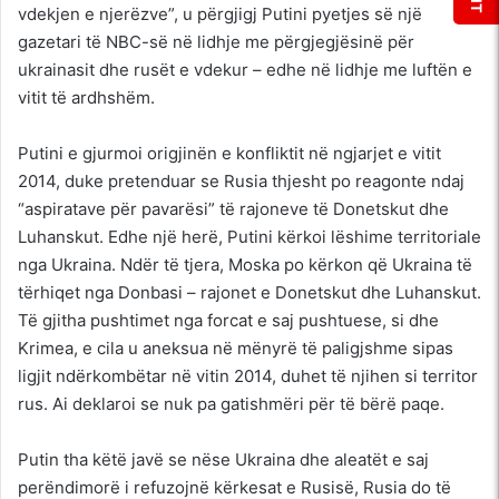
vdekjen e njerëzve”, u përgjigj Putini pyetjes së një
gazetari të NBC-së në lidhje me përgjegjësinë për
ukrainasit dhe rusët e vdekur – edhe në lidhje me luftën e
vitit të ardhshëm.
Putini e gjurmoi origjinën e konfliktit në ngjarjet e vitit
2014, duke pretenduar se Rusia thjesht po reagonte ndaj
“aspiratave për pavarësi” të rajoneve të Donetskut dhe
Luhanskut. Edhe një herë, Putini kërkoi lëshime territoriale
nga Ukraina. Ndër të tjera, Moska po kërkon që Ukraina të
tërhiqet nga Donbasi – rajonet e Donetskut dhe Luhanskut.
Të gjitha pushtimet nga forcat e saj pushtuese, si dhe
Krimea, e cila u aneksua në mënyrë të paligjshme sipas
ligjit ndërkombëtar në vitin 2014, duhet të njihen si territor
rus. Ai deklaroi se nuk pa gatishmëri për të bërë paqe.
Putin tha këtë javë se nëse Ukraina dhe aleatët e saj
perëndimorë i refuzojnë kërkesat e Rusisë, Rusia do të