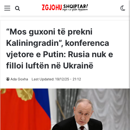
Menu
Kërko për
S
“Mos guxoni të prekni
Kaliningradin”, konferenca
vjetore e Putin: Rusia nuk e
filloi luftën në Ukrainë
Ada Goxha
Last Updated: 19/12/25 - 21:12