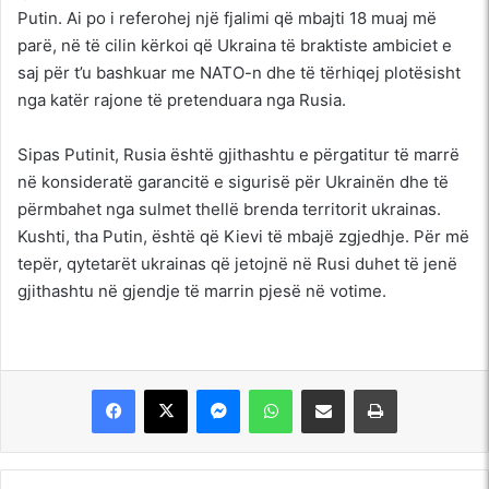
Putin. Ai po i referohej një fjalimi që mbajti 18 muaj më
parë, në të cilin kërkoi që Ukraina të braktiste ambiciet e
saj për t’u bashkuar me NATO-n dhe të tërhiqej plotësisht
nga katër rajone të pretenduara nga Rusia.
Sipas Putinit, Rusia është gjithashtu e përgatitur të marrë
në konsideratë garancitë e sigurisë për Ukrainën dhe të
përmbahet nga sulmet thellë brenda territorit ukrainas.
Kushti, tha Putin, është që Kievi të mbajë zgjedhje. Për më
tepër, qytetarët ukrainas që jetojnë në Rusi duhet të jenë
gjithashtu në gjendje të marrin pjesë në votime.
Messenger
WhatsApp
Shpërndajeni me anë të postës elektronike
Printoje