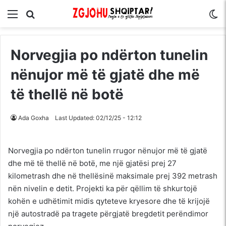
Menu
Kërko për
S
Norvegjia po ndërton tunelin
nënujor më të gjatë dhe më
të thellë në botë
Ada Goxha
Last Updated: 02/12/25 - 12:12
Norvegjia po ndërton tunelin rrugor nënujor më të gjatë
dhe më të thellë në botë, me një gjatësi prej 27
kilometrash dhe në thellësinë maksimale prej 392 metrash
nën nivelin e detit. Projekti ka për qëllim të shkurtojë
kohën e udhëtimit midis qyteteve kryesore dhe të krijojë
një autostradë pa tragete përgjatë bregdetit perëndimor