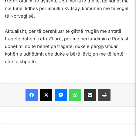
rrethrrotullim të dyfishtë 260 metra të thellë, që lidhet me
një tunel lidhës për ishullin Kvitsøy, komunën më të vogël
të Norvegjisë.
Aktualisht, për të përshkuar të gjithë rrugën me shtatë
tragete duhen rreth 21 orë, por me përfundimin e Rogfast,
udhëtimi do të bëhet pa tragete, duke e përgjysmuar
kohën e udhëtimit dhe duke e bërë lëvizjen më të lehtë
dhe të shpejtë.
Messenger
WhatsApp
Shpërndajeni me anë të postës elektronike
Printoje