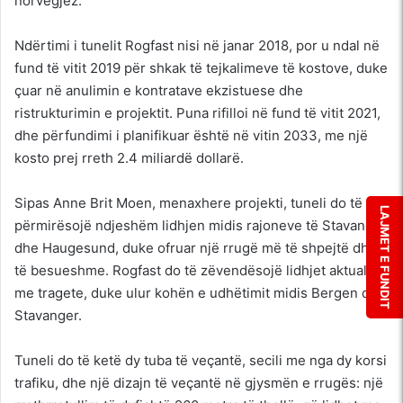
norvegjez.
Ndërtimi i tunelit Rogfast nisi në janar 2018, por u ndal në
fund të vitit 2019 për shkak të tejkalimeve të kostove, duke
çuar në anulimin e kontratave ekzistuese dhe
ristrukturimin e projektit. Puna rifilloi në fund të vitit 2021,
dhe përfundimi i planifikuar është në vitin 2033, me një
kosto prej rreth 2.4 miliardë dollarë.
Sipas Anne Brit Moen, menaxhere projekti, tuneli do të
LAJMET E FUNDIT
përmirësojë ndjeshëm lidhjen midis rajoneve të Stavanger
dhe Haugesund, duke ofruar një rrugë më të shpejtë dhe
të besueshme. Rogfast do të zëvendësojë lidhjet aktuale
me tragete, duke ulur kohën e udhëtimit midis Bergen dhe
Stavanger.
Tuneli do të ketë dy tuba të veçantë, secili me nga dy korsi
trafiku, dhe një dizajn të veçantë në gjysmën e rrugës: një