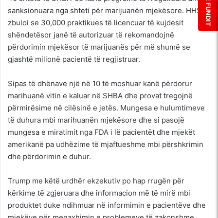
sanksionuara nga shteti për marijuanën mjekësore. HHS
zbuloi se 30,000 praktikues të licencuar të kujdesit
shëndetësor janë të autorizuar të rekomandojnë
përdorimin mjekësor të marijuanës për më shumë se
gjashtë milionë pacientë të regjistruar.
Sipas të dhënave një në 10 të moshuar kanë përdorur
marihuanë vitin e kaluar në SHBA dhe provat tregojnë
përmirësime në cilësinë e jetës. Mungesa e hulumtimeve
të duhura mbi marihuanën mjekësore dhe si pasojë
mungesa e miratimit nga FDA i lë pacientët dhe mjekët
amerikanë pa udhëzime të mjaftueshme mbi përshkrimin
dhe përdorimin e duhur.
Trump me këtë urdhër ekzekutiv po hap rrugën për
kërkime të zgjeruara dhe informacion më të mirë mbi
produktet duke ndihmuar në informimin e pacientëve dhe
mjekëve për menaxhimin e problemeve të zakonshme