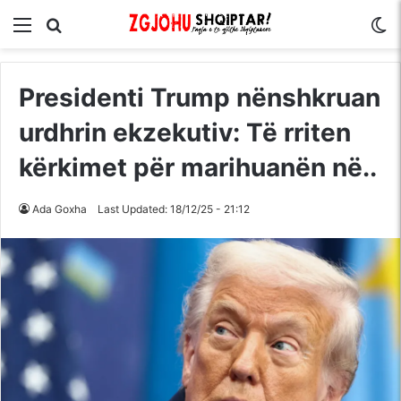
Menu
Kërko për
S
Presidenti Trump nënshkruan
urdhrin ekzekutiv: Të rriten
kërkimet për marihuanën në..
Ada Goxha
Last Updated: 18/12/25 - 21:12