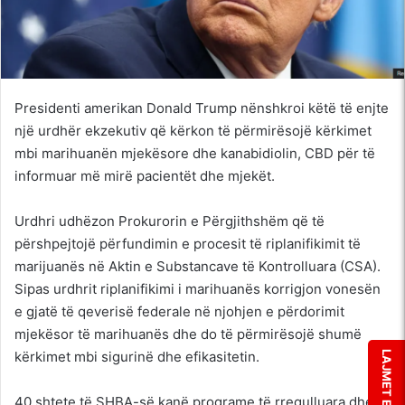
Presidenti amerikan Donald Trump nënshkroi këtë të enjte
një urdhër ekzekutiv që kërkon të përmirësojë kërkimet
mbi marihuanën mjekësore dhe kanabidiolin, CBD për të
informuar më mirë pacientët dhe mjekët.
Urdhri udhëzon Prokurorin e Përgjithshëm që të
përshpejtojë përfundimin e procesit të riplanifikimit të
marijuanës në Aktin e Substancave të Kontrolluara (CSA).
Sipas urdhrit riplanifikimi i marihuanës korrigjon vonesën
e gjatë të qeverisë federale në njohjen e përdorimit
mjekësor të marihuanës dhe do të përmirësojë shumë
kërkimet mbi sigurinë dhe efikasitetin.
LAJMET E FUNDIT
40 shtete të SHBA-së kanë programe të rregulluara dhe të