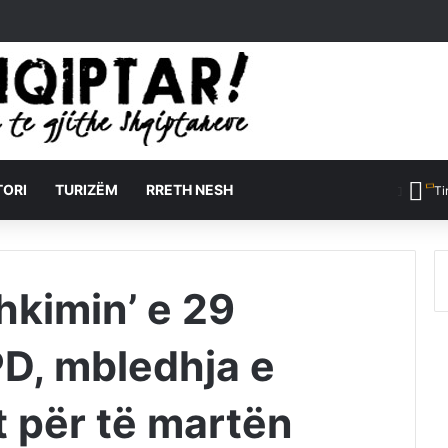
TORI
TURIZËM
RRETH NESH
Ti
hkimin’ e 29
PD, mbledhja e
t për të martën