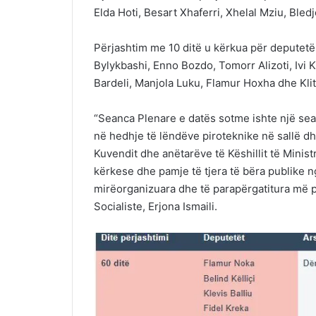
Elda Hoti, Besart Xhaferri, Xhelal Mziu, Bled
Përjashtim me 10 ditë u kërkua për deputetë 
Bylykbashi, Enno Bozdo, Tomorr Alizoti, Ivi K
Bardeli, Manjola Luku, Flamur Hoxha dhe Kliti
“Seanca Plenare e datës sotme ishte një se
në hedhje të lëndëve piroteknike në sallë dhe
Kuvendit dhe anëtarëve të Këshillit të Minis
kërkese dhe pamje të tjera të bëra publike 
mirëorganizuara dhe të parapërgatitura më p
Socialiste, Erjona Ismaili.