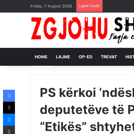
Friday, 7 August 2026
Lajmi Fundit
HOME
LAJME
OP-ED
TREVAT
HIS
PS kërkoi ‘ndës
Facebook
X
deputetëve të 
Messenger
“Etikës” shtyhe
Shpërndajeni me anë të postës elektronike