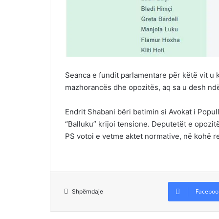
Seanca e fundit parlamentare për këtë vit u k
mazhorancës dhe opozitës, aq sa u desh nd
Endrit Shabani bëri betimin si Avokat i Pop
“Balluku” krijoi tensione. Deputetët e opozit
PS votoi e vetme aktet normative, në kohë r
Faceboo
Shpërndaje