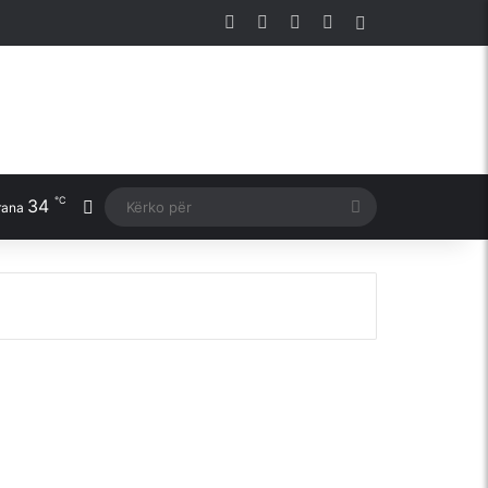
Facebook
X
YouTube
Instagram
Sidebar
℃
34
Switch skin
Kërko
rana
për