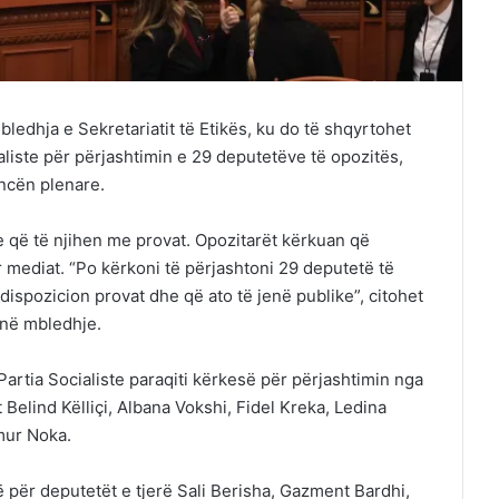
ledhja e Sekretariatit të Etikës, ku do të shqyrtohet
aliste për përjashtimin e 29 deputetëve të opozitës,
ancën plenare.
 që të njihen me provat. Opozitarët kërkuan që
 mediat. “Po kërkoni të përjashtoni 29 deputetë të
 dispozicion provat dhe që ato të jenë publike”, citohet
 në mbledhje.
Partia Socialiste paraqiti kërkesë për përjashtimin nga
Belind Këlliçi, Albana Vokshi, Fidel Kreka, Ledina
amur Noka.
ë për deputetët e tjerë Sali Berisha, Gazment Bardhi,