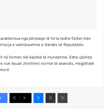
arakterizua nga përplasje të forta (edhe fizike) mes
ërhyrja e vazhdueshme e Gardës së Republikës.
ullit në formën më kaotike të mundshme. Edhe çështja
ës nuk lejuan zhvillimin normal të seancës, megjithatë
ekord.
Messenger
Shpërndajeni me anë të postës elektronike
Printoje
k
X