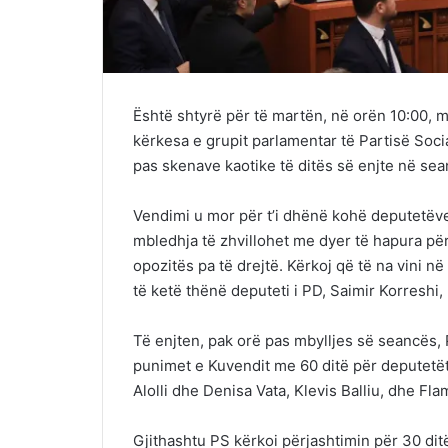
Është shtyrë për të martën, në orën 10:00, mb
kërkesa e grupit parlamentar të Partisë Soci
pas skenave kaotike të ditës së enjte në se
Vendimi u mor për t’i dhënë kohë deputetëve
mbledhja të zhvillohet me dyer të hapura për
opozitës pa të drejtë. Kërkoj që të na vini në
të ketë thënë deputeti i PD, Saimir Korreshi,
Të enjten, pak orë pas mbylljes së seancës, 
punimet e Kuvendit me 60 ditë për deputetët 
Alolli dhe Denisa Vata, Klevis Balliu, dhe Fl
Gjithashtu PS kërkoi përjashtimin për 30 dit