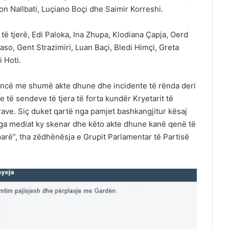
jon Nallbati, Luçiano Boçi dhe Saimir Korreshi.
të tjerë, Edi Paloka, Ina Zhupa, Klodiana Çapja, Oerd
aso, Gent Strazimiri, Luan Baçi, Bledi Himçi, Greta
 Hoti.
ancë me shumë akte dhune dhe incidente të rënda deri
 të sendeve të tjera të forta kundër Kryetarit të
trave. Siç duket qartë nga pamjet bashkangjitur kësaj
nga mediat ky skenar dhe këto akte dhune kanë qenë të
arë”, tha zëdhënësja e Grupit Parlamentar të Partisë