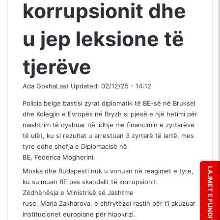
korrupsionit dhe
u jep leksione të
tjerëve
Ada Goxha
Last Updated: 02/12/25 - 14:12
Policia belge bastisi zyrat diplomatik të BE-së në Bruksel
dhe Kolegjin e Evropës në Bryzh si pjesë e një hetimi për
mashtrim të dyshuar në lidhje me financimin e zyrtarëve
të ulët, ku si rezultat u arrestuan 3 zyrtarë të lartë, mes
tyre edhe shefja e Diplomacisë në
BE, Federica Mogherini.
LAJMET E FUNDIT
Moska dhe Budapesti nuk u vonuan në reagimet e tyre,
ku sulmuan BE pas skandalit të korrupsionit.
Zëdhënësja e Ministrisë së Jashtme
ruse, Maria Zakharova, e shfrytëzoi rastin për t’i akuzuar
institucionet europiane për hipokrizi.