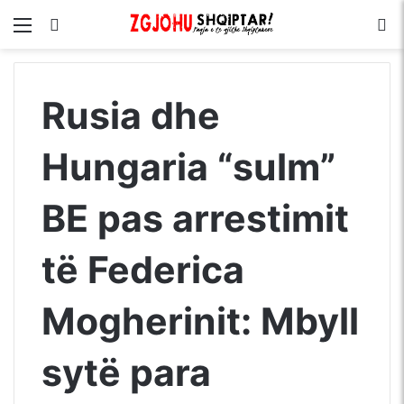
Menu
Kërko për
S
Rusia dhe
Hungaria “sulm”
BE pas arrestimit
të Federica
Mogherinit: Mbyll
sytë para