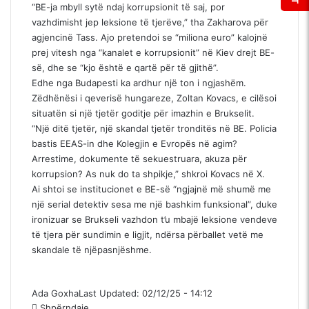
“BE-ja mbyll sytë ndaj korrupsionit të saj, por
vazhdimisht jep leksione të tjerëve,” tha Zakharova për
agjencinë Tass. Ajo pretendoi se “miliona euro” kalojnë
prej vitesh nga “kanalet e korrupsionit” në Kiev drejt BE-
së, dhe se “kjo është e qartë për të gjithë”.
Edhe nga Budapesti ka ardhur një ton i ngjashëm.
Zëdhënësi i qeverisë hungareze, Zoltan Kovacs, e cilësoi
situatën si një tjetër goditje për imazhin e Brukselit.
“Një ditë tjetër, një skandal tjetër tronditës në BE. Policia
bastis EEAS-in dhe Kolegjin e Evropës në agim?
Arrestime, dokumente të sekuestruara, akuza për
korrupsion? As nuk do ta shpikje,” shkroi Kovacs në X.
Ai shtoi se institucionet e BE-së “ngjajnë më shumë me
një serial detektiv sesa me një bashkim funksional”, duke
ironizuar se Brukseli vazhdon t’u mbajë leksione vendeve
të tjera për sundimin e ligjit, ndërsa përballet vetë me
skandale të njëpasnjëshme.
Ada Goxha
Last Updated: 02/12/25 - 14:12
Shpërndaje