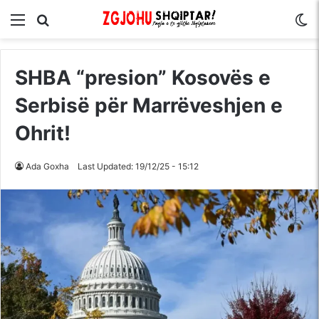
Menu
Kërko për
S
SHBA “presion” Kosovës e
Serbisë për Marrëveshjen e
Ohrit!
Ada Goxha
Last Updated: 19/12/25 - 15:12