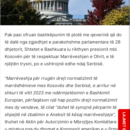
Pak pasi ofruan bashkëpunim të plotë me qeverinë që do
të dalë nga zgjedhjet e parakohshme parlamentare të 28
dhjetorit, Shtetet e Bashkuara iu rikthyen presionit mbi
Kosovën për të respektuar Marrëveshjen e Ohrit, e të
njëjtën trysni, po e ushtrojnë edhe ndaj Serbisë.
“Marrëveshja për rrugën drejt normalizimit të
marrëdhënieve mes Kosovës dhe Serbisë, e arritur në
shkurt të vitit 2023 me ndërmjetësimin e Bashkimit
Europian, përfaqëson një hap pozitiv drejt normalizimit
mes dy vendeve, të cilat “duhet të synojnë përparim të
shpejtë në zbatimin e Aneksit të kësaj marrëveshjeje”,
LAJMET E FUNDIT
thuhet në Aktin për Autorizimin e Mbrojtjes Kombëtare që
u miratua nga dy dhomat e Kongresit amerikan e u firmos