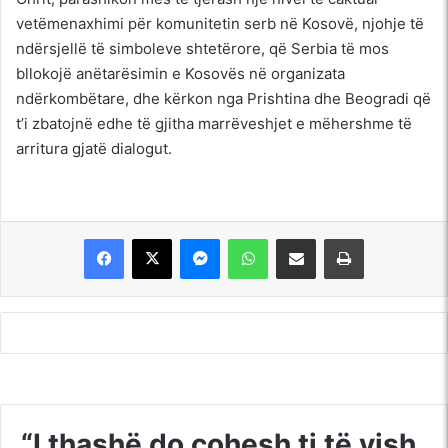
vetëmenaxhimi për komunitetin serb në Kosovë, njohje të
ndërsjellë të simboleve shtetërore, që Serbia të mos
bllokojë anëtarësimin e Kosovës në organizata
ndërkombëtare, dhe kërkon nga Prishtina dhe Beogradi që
t’i zbatojnë edhe të gjitha marrëveshjet e mëhershme të
arritura gjatë dialogut.
Messenger
WhatsApp
Shpërndajeni me anë të postës elektronike
Printoje