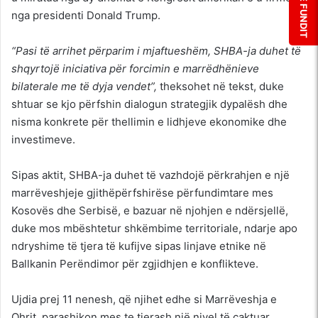
nga presidenti Donald Trump.
“Pasi të arrihet përparim i mjaftueshëm, SHBA-ja duhet të
shqyrtojë iniciativa për forcimin e marrëdhënieve
bilaterale me të dyja vendet”,
theksohet në tekst, duke
shtuar se kjo përfshin dialogun strategjik dypalësh dhe
nisma konkrete për thellimin e lidhjeve ekonomike dhe
investimeve.
Sipas aktit, SHBA-ja duhet të vazhdojë përkrahjen e një
marrëveshjeje gjithëpërfshirëse përfundimtare mes
Kosovës dhe Serbisë, e bazuar në njohjen e ndërsjellë,
duke mos mbështetur shkëmbime territoriale, ndarje apo
ndryshime të tjera të kufijve sipas linjave etnike në
Ballkanin Perëndimor për zgjidhjen e konflikteve.
Ujdia prej 11 nenesh, që njihet edhe si Marrëveshja e
Ohrit, parashikon mes te tjerash një nivel të caktuar