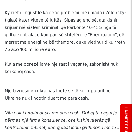
Ky rreth i ngushtë ka qenë problemi më i madh i Zelensky-
t gjatë katër viteve të luftës. Sipas agjencisë, ata kishin
krijuar një sistem kriminal, që kërkonte 10–15% nga të
gjitha kontratat e kompanisë shtetërore “Enerhoatom”, që
merret me energjinë bërthamore, duke vjedhur diku rreth
75 apo 100 milionë euro.
Kutia me dorezë ishte një rast i veçantë, zakonisht nuk
kërkohej cash.
Një biznesmen ukrainas thotë se të korruptuarit në
Ukrainë nuk i ndotin duart me para cash.
LAJMET E FUNDIT
“Ata nuk i ndotin duart me para cash. Duhej të paguaje
përmes një firme konsulence, ose kishin njerëz që
kontrollonin tatimet, dhe gjobat ishin gjithmonë më të larta