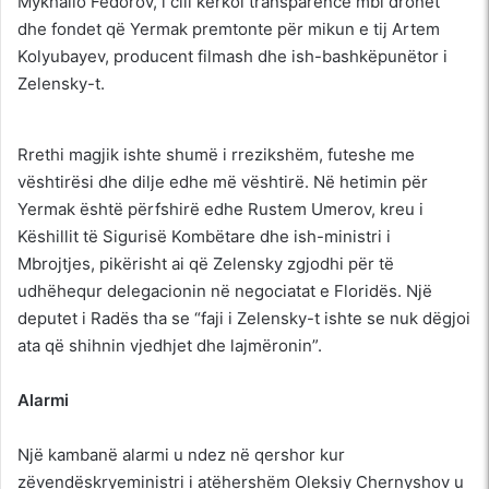
Mykhailo Fedorov, i cili kërkoi transparencë mbi dronët
dhe fondet që Yermak premtonte për mikun e tij Artem
Kolyubayev, producent filmash dhe ish-bashkëpunëtor i
Zelensky-t.
Rrethi magjik ishte shumë i rrezikshëm, futeshe me
vështirësi dhe dilje edhe më vështirë. Në hetimin për
Yermak është përfshirë edhe Rustem Umerov, kreu i
Këshillit të Sigurisë Kombëtare dhe ish-ministri i
Mbrojtjes, pikërisht ai që Zelensky zgjodhi për të
udhëhequr delegacionin në negociatat e Floridës. Një
deputet i Radës tha se “faji i Zelensky-t ishte se nuk dëgjoi
ata që shihnin vjedhjet dhe lajmëronin”.
Alarmi
Një kambanë alarmi u ndez në qershor kur
zëvendëskryeministri i atëhershëm Oleksiy Chernyshov u