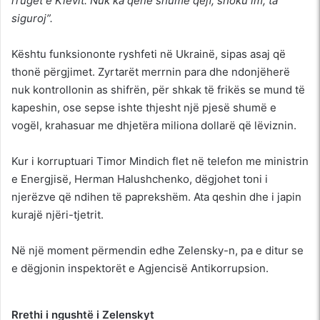
rrugët e Kievit. Nuk ka qenë shumë qejf, shoku im, ta
siguroj”.
Kështu funksiononte ryshfeti në Ukrainë, sipas asaj që
thonë përgjimet. Zyrtarët merrnin para dhe ndonjëherë
nuk kontrollonin as shifrën, për shkak të frikës se mund të
kapeshin, ose sepse ishte thjesht një pjesë shumë e
vogël, krahasuar me dhjetëra miliona dollarë që lëviznin.
Kur i korruptuari Timor Mindich flet në telefon me ministrin
e Energjisë, Herman Halushchenko, dëgjohet toni i
njerëzve që ndihen të paprekshëm. Ata qeshin dhe i japin
kurajë njëri-tjetrit.
Në një moment përmendin edhe Zelensky-n, pa e ditur se
e dëgjonin inspektorët e Agjencisë Antikorrupsion.
Rrethi i ngushtë i Zelenskyt