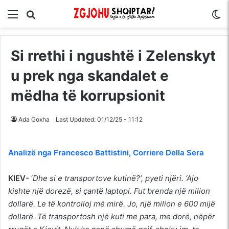
Menu
Kërko për
S
Si rrethi i ngushtë i Zelenskyt
u prek nga skandalet e
mëdha të korrupsionit
Ada Goxha
Last Updated: 01/12/25 - 11:12
Analizë nga Francesco Battistini, Corriere Della Sera
KIEV-
‘
Dhe si e transportove kutinë?’, pyeti njëri. ‘Ajo
kishte një dorezë, si çantë laptopi. Fut brenda një milion
dollarë. Le të kontrolloj më mirë. Jo, një milion e 600 mijë
dollarë. Të transportosh një kuti me para, me dorë, nëpër