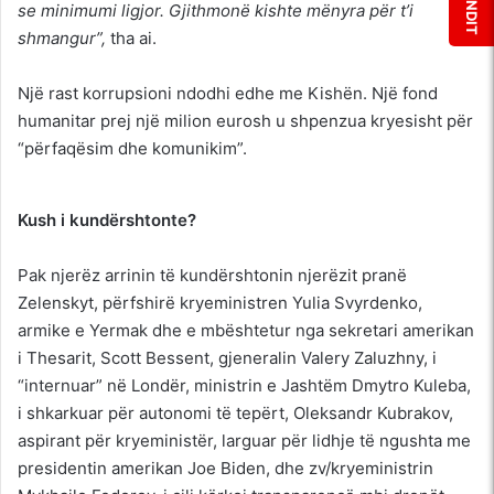
se minimumi ligjor. Gjithmonë kishte mënyra për t’i
shmangur”,
tha ai.
Një rast korrupsioni ndodhi edhe me Kishën. Një fond
humanitar prej një milion eurosh u shpenzua kryesisht për
“përfaqësim dhe komunikim”.
Kush i kundërshtonte?
Pak njerëz arrinin të kundërshtonin njerëzit pranë
Zelenskyt, përfshirë kryeministren Yulia Svyrdenko,
armike e Yermak dhe e mbështetur nga sekretari amerikan
i Thesarit, Scott Bessent, gjeneralin Valery Zaluzhny, i
“internuar” në Londër, ministrin e Jashtëm Dmytro Kuleba,
i shkarkuar për autonomi të tepërt, Oleksandr Kubrakov,
aspirant për kryeministër, larguar për lidhje të ngushta me
presidentin amerikan Joe Biden, dhe zv/kryeministrin