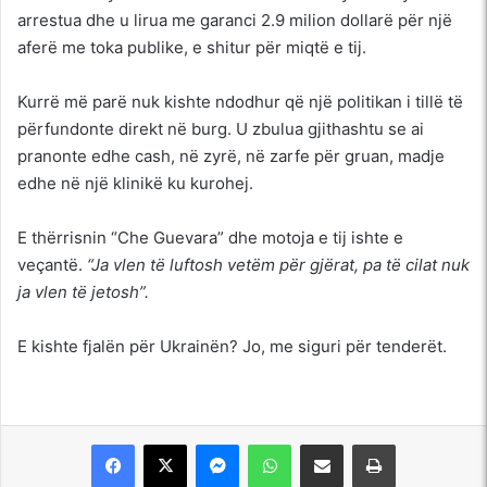
arrestua dhe u lirua me garanci 2.9 milion dollarë për një
aferë me toka publike, e shitur për miqtë e tij.
Kurrë më parë nuk kishte ndodhur që një politikan i tillë të
përfundonte direkt në burg. U zbulua gjithashtu se ai
pranonte edhe cash, në zyrë, në zarfe për gruan, madje
edhe në një klinikë ku kurohej.
E thërrisnin “Che Guevara” dhe motoja e tij ishte e
veçantë.
“Ja vlen të luftosh vetëm për gjërat, pa të cilat nuk
ja vlen të jetosh”.
E kishte fjalën për Ukrainën? Jo, me siguri për tenderët.
Messenger
WhatsApp
Shpërndajeni me anë të postës elektronike
Printoje