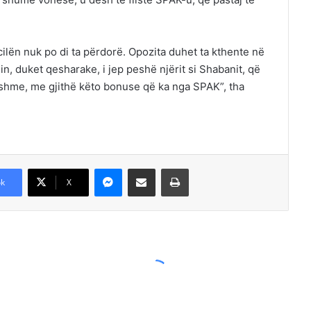
cilën nuk po di ta përdorë. Opozita duhet ta kthente në
n, duket qesharake, i jep peshë njërit si Shabanit, që
shme, me gjithë këto bonuse që ka nga SPAK”, tha
Messenger
Shpërndajeni me anë të postës elektronike
Printoje
k
X