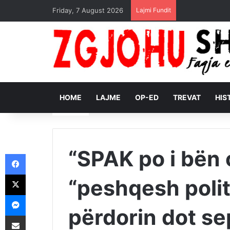
Friday, 7 August 2026
Lajmi Fundit
HOME
LAJME
OP-ED
TREVAT
HIS
“SPAK po i bën 
Facebook
X
“peshqesh polit
Messenger
përdorin dot se
Shpërndajeni me anë të postës elektronike