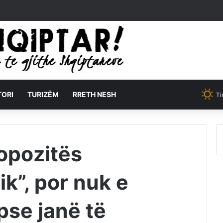
TORI
TURIZËM
RRETH NESH
Ti
opozitës
ik”, por nuk e
pse janë të