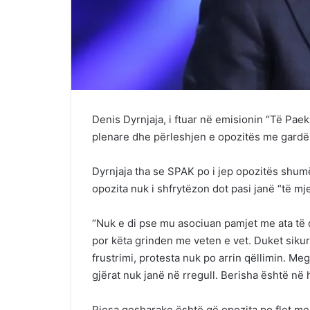
Denis Dyrnjaja, i ftuar në emisionin “Të Pae
plenare dhe përleshjen e opozitës me gardë
Dyrnjaja tha se SPAK po i jep opozitës shum
opozita nuk i shfrytëzon dot pasi janë “të m
“Nuk e di pse mu asociuan pamjet me ata të 
por këta grinden me veten e vet. Duket sikur
frustrimi, protesta nuk po arrin qëllimin. M
gjërat nuk janë në rregull. Berisha është në h
Pjesa qesharake është që opozita po flet me