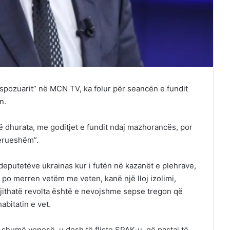
kspozuarit” në MCN TV, ka folur për seancën e fundit
n.
ë dhurata, me goditjet e fundit ndaj mazhorancës, por
jerueshëm”.
deputetëve ukrainas kur i futën në kazanët e plehrave,
 po merren vetëm me veten, kanë një lloj izolimi,
egjithatë revolta është e nevojshme sepse tregon që
abitatin e vet.
 shumë vonesë, u desh të fliste SPAK-u, që pastaj të