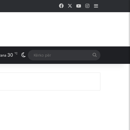
Facebook
X
YouTube
Instagram
Sidebar
℃
30
Switch skin
Kërko
rana
për