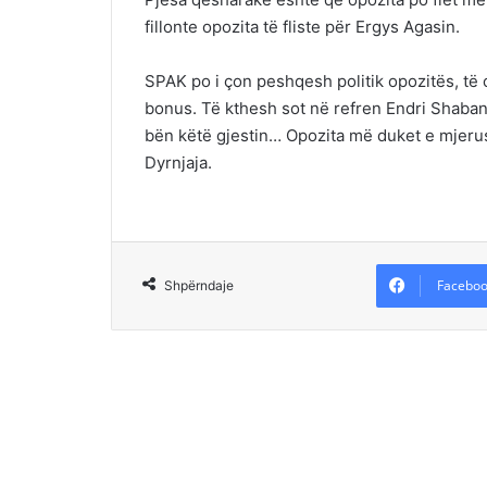
fillonte opozita të fliste për Ergys Agasin.
SPAK po i çon peshqesh politik opozitës, të 
bonus. Të kthesh sot në refren Endri Shabani
bën këtë gjestin… Opozita më duket e mjeru
Dyrnjaja.
Faceboo
Shpërndaje