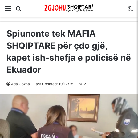
Menu
Kërko për
S
Spiunonte tek MAFIA
SHQIPTARE për çdo gjë,
kapet ish-shefja e policisë në
Ekuador
Ada Goxha
Last Updated: 19/12/25 - 15:12