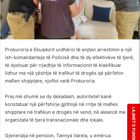
Prokuroria e Ekuadorit urdhëroi të enjten arrestimin e një
ish-komandanteje të Policisë dhe të dy efektivëve të tjerë,
të dyshuar për rrjedhje të informacionit të klasifikuar
lidhur me një çështje të trafikut të drogës që përfshin
mafien shqiptare, njoftoi vetë Prokuroria.
Prej më shumë se dy dekadash, autoritetet kanë
konstatuar një përfshirje gjithnjë në rritje të mafies
LAJMET E FUNDIT
shqiptare në trafikun e drogës në vend, në aleancë me
organizata të tjera transnacionale dhe lokale.
Gjeneralja në pension, Tannya Varela, u emërua