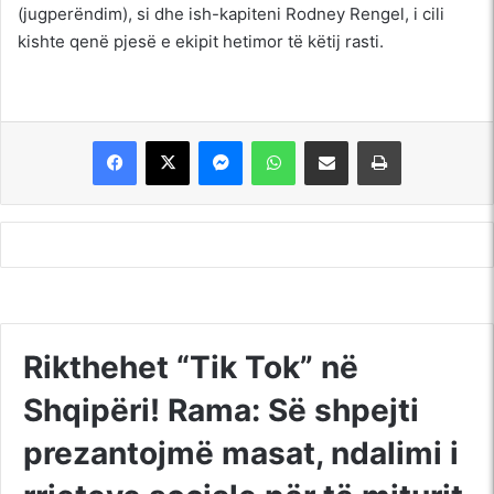
(jugperëndim), si dhe ish-kapiteni Rodney Rengel, i cili
kishte qenë pjesë e ekipit hetimor të këtij rasti.
Messenger
WhatsApp
Shpërndajeni me anë të postës elektronike
Printoje