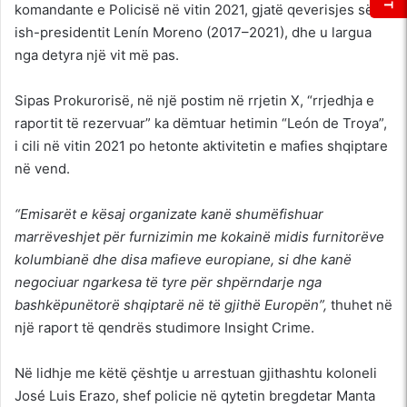
komandante e Policisë në vitin 2021, gjatë qeverisjes së
ish-presidentit Lenín Moreno (2017–2021), dhe u largua
nga detyra një vit më pas.
Sipas Prokurorisë, në një postim në rrjetin X, “rrjedhja e
raportit të rezervuar” ka dëmtuar hetimin “León de Troya”,
i cili në vitin 2021 po hetonte aktivitetin e mafies shqiptare
në vend.
“Emisarët e kësaj organizate kanë shumëfishuar
marrëveshjet për furnizimin me kokainë midis furnitorëve
kolumbianë dhe disa mafieve europiane, si dhe kanë
negociuar ngarkesa të tyre për shpërndarje nga
bashkëpunëtorë shqiptarë në të gjithë Europën”,
thuhet në
një raport të qendrës studimore Insight Crime.
Në lidhje me këtë çështje u arrestuan gjithashtu koloneli
José Luis Erazo, shef policie në qytetin bregdetar Manta