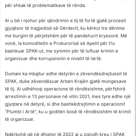
për shkak të problematikave të rënda.
Ai u bë i njohur për qëndrimin e tij të fortë gjatë procesit
gjyqësor të tragjedisë së Gërdecit, ku kërkoi tre dënime
me burgim të përjetshëm për të pandehurit kryesorë. Më
vonë, la komoditetin e Prokurorisë së Apelit për t’iu
bashkuar SPAK-ut, me synimin për të luftuar krimin e
organizuar dhe korrupsionin e nivelit të lartë.
Dumani ka mbajtur edhe detyrën e zëvendësdrejtuesit të
SPAK, duke zëvendësuar Arben Krajën gjatë mungesave
të tij. Ai udhëhoqi operacione të rëndësishme, përfshirë
arrestimin e 13 personave në vitin 2021, mes tyre edhe një
gjyqtare në detyrë, si dhe bashkëdrejtimin e operacionit
“Plumbi i Artë”, ku u goditën bosë të rëndësishëm të krimit
të organizuar.
Ndërkohë që në dhjetor të 2022 ai u zgjodh kreu i SPAK