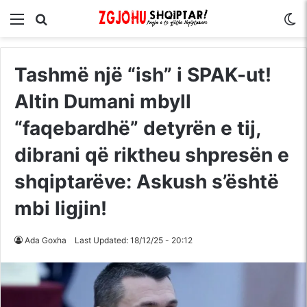
Menu
Kërko për
S
Tashmë një “ish” i SPAK-ut!
Altin Dumani mbyll
“faqebardhë” detyrën e tij,
dibrani që riktheu shpresën e
shqiptarëve: Askush s’është
mbi ligjin!
Ada Goxha
Last Updated: 18/12/25 - 20:12