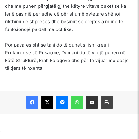
dhe me punën përgjatë gjithë këtyre viteve duket se ka
lënë pas një periudhë që për shumë qytetarë shënoi
rikthimin e shpresës dhe besimit se drejtësia mund të
funksionojë pa dallime politike.
Por pavarësisht se tani do të quhet si ish-kreu i
Prokurorisë së Posaçme, Dumani do të vijojë punën në
këtë Strukturë, krah kolegëve dhe për të vijuar me dosje
të tjera të nxehta.
Messenger
WhatsApp
Shpërndajeni me anë të postës elektronike
Printoje