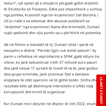
hekurt”, një epitet që e shoqëroi përgjatë gjithë drejtimit
të Strukturës së Posaçme. Edhe pse shpeshherë u sulmua
nga politika, kryesisht nga ish-kryeministri Sali Berisha, i
cili jo rrallë e ka etiketuar dhe akuzuar publikisht se
“drejtohet” nga kryeministri Rama dhe kriminelët, Dumani
ruajti qetësinë dhe vijoi punën pa u përfshirë në polemika.
Që në fillimin e mandatit të tij, Dumani ishte i qartë në
mesazhin e dhënë:
“Përmbi ligjin nuk është askush”.
Ky
parim u reflektua në veprimtarinë e SPAK gjatë këtyre tre
viteve, ku janë sekuestruar rreth 37 milionë euro pasuri
dhe janë hetuar 17 zyrtarë të nivelit të lartë, janë goditur
disa grupe kriminale, janë çmontuar fijet e bandave
LAJMET E FUNDIT
shqiptare të cilët operonin në të gjithë botën. Shifra dhe
rezultate këto që dëshmojnë intensitetin e luftës ndaj
korrupsionit dhe krimit të organizuar.
Kur Dumani mori detyrën në dhjetor të vitit 2022, shumë