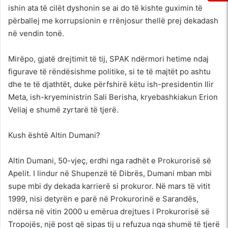
ishin ata të cilët dyshonin se ai do të kishte guximin të
përballej me korrupsionin e rrënjosur thellë prej dekadash
në vendin tonë.
Mirëpo, gjatë drejtimit të tij, SPAK ndërmori hetime ndaj
figurave të rëndësishme politike, si te të majtët po ashtu
dhe te të djathtët, duke përfshirë këtu ish-presidentin Ilir
Meta, ish-kryeministrin Sali Berisha, kryebashkiakun Erion
Veliaj e shumë zyrtarë të tjerë.
Kush është Altin Dumani?
Altin Dumani, 50-vjeç, erdhi nga radhët e Prokurorisë së
Apelit. I lindur në Shupenzë të Dibrës, Dumani mban mbi
supe mbi dy dekada karrierë si prokuror. Në mars të vitit
1999, nisi detyrën e parë në Prokurorinë e Sarandës,
ndërsa në vitin 2000 u emërua drejtues i Prokurorisë së
Tropojës, një post që sipas tij u refuzua nga shumë të tjerë