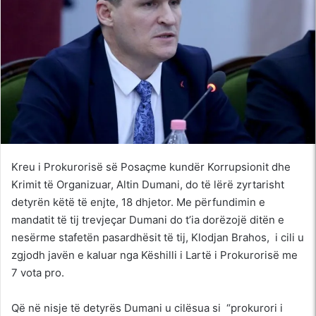
Kreu i Prokurorisë së Posaçme kundër Korrupsionit dhe
Krimit të Organizuar, Altin Dumani, do të lërë zyrtarisht
detyrën këtë të enjte, 18 dhjetor. Me përfundimin e
mandatit të tij trevjeçar Dumani do t’ia dorëzojë ditën e
nesërme stafetën pasardhësit të tij, Klodjan Brahos, i cili u
zgjodh javën e kaluar nga Këshilli i Lartë i Prokurorisë me
7 vota pro.
Që në nisje të detyrës Dumani u cilësua si “prokurori i