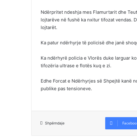
Ndërpritet ndeshja mes Flamurtarit dhe Teut
lojtarëve në fushë ka nxitur tifozat vendas. 
lojtarët.
Ka patur ndërhyrje të policisë dhe janë shoq
Ka ndërhyrë policia e Vlorës duke larguar ko
tifozëria ultrase e flotës kuq e zi.
Edhe Forcat e Ndërhyrjes së Shpejtë kanë nd
publike pas tensioneve.
Faceboo
Shpërndaje