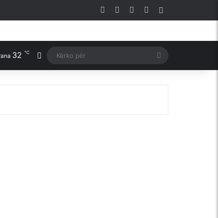
Facebook
X
YouTube
Instagram
Sidebar
℃
32
Switch skin
Kërko
rana
për