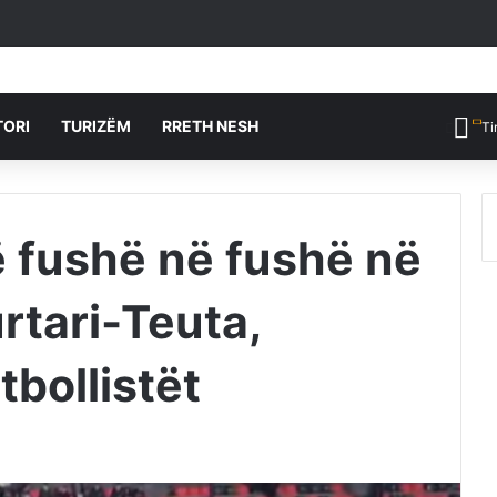
TORI
TURIZËM
RRETH NESH
Ti
ë fushë në fushë në
rtari-Teuta,
tbollistët