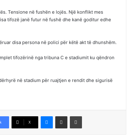
ës. Tensione në fushën e lojës. Një konflikt mes
Disa tifozë janë futur në fushë dhe kanë goditur edhe
ëruar disa persona në polici për këtë akt të dhunshëm.
mplet tifozërinë nga tribuna C e stadiumit ku qëndron
ërhyrë në stadium për ruajtjen e rendit dhe sigurisë
Messenger
Shpërndajeni me anë të postës elektronike
Printoje
k
X