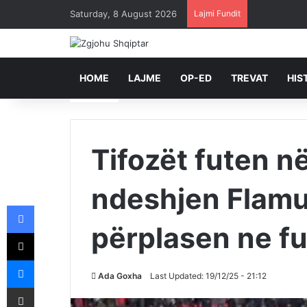
Saturday, 8 August 2026
Lajmi Fundit
HOME
LAJME
OP-ED
TREVAT
HIS
Tifozët futen n
ndeshjen Flamu
Facebook
përplasen ne fu
X
Messenger
Ada Goxha
Last Updated: 19/12/25 - 21:12
Shpërndajeni me anë të postës elektronike