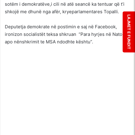
sotëm i demokratëve,i cili në atë seancë ka tentuar që t’i
shkojë me dhunë nga afër, kryeparlamentares Topalli.
LAJMET E FUNDIT
Deputetja demokrate në postimin e saj në Facebook,
ironizon socialistët teksa shkruan “Para hyrjes në Nato,
apo nënshkrimit te MSA ndodhte kështu”.