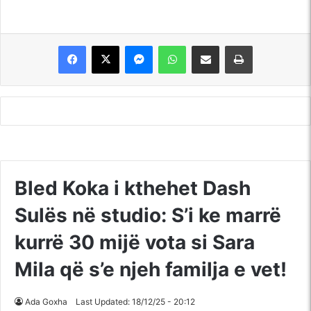
Messenger
WhatsApp
Shpërndajeni me anë të postës elektronike
Printoje