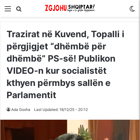
Menu
Kërko për
S
Trazirat në Kuvend, Topalli i
përgjigjet “dhëmbë për
dhëmbë” PS-së! Publikon
VIDEO-n kur socialistët
kthyen përmbys sallën e
Parlamentit
Ada Goxha
Last Updated: 18/12/25 - 20:12